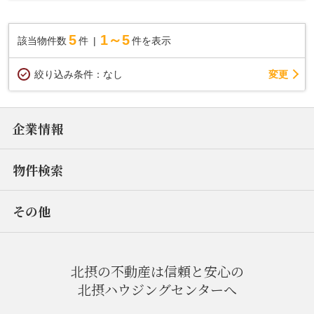
ため、陽当たり・通風良好♪ ◇専有面積78.99㎡の4LDK...
5
1～5
該当物件数
件
件を表示
変更
絞り込み条件：
なし
企業情報
物件検索
その他
北摂の不動産は信頼と安心の
北摂ハウジングセンターへ