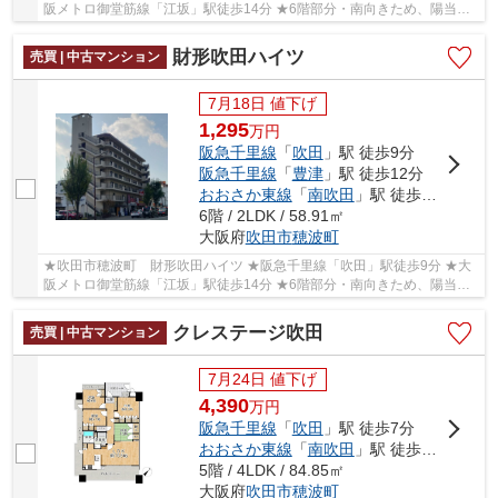
阪メトロ御堂筋線「江坂」駅徒歩14分 ★6階部分・南向きため、陽当た
り・通風・眺望良好♪ ★専有面積58.91㎡の3LDK ★吹...
財形吹田ハイツ
売買 | 中古マンション
7月18日 値下げ
1,295
万
円
阪急千里線
「
吹田
」駅 徒歩9分
阪急千里線
「
豊津
」駅 徒歩12分
おおさか東線
「
南吹田
」駅 徒歩15分
6階 / 2LDK / 58.91㎡
大阪府
吹田市
穂波町
★吹田市穂波町 財形吹田ハイツ ★阪急千里線「吹田」駅徒歩9分 ★大
阪メトロ御堂筋線「江坂」駅徒歩14分 ★6階部分・南向きため、陽当た
り・通風・眺望良好♪ ★専有面積58.91㎡の2LDK ★20...
クレステージ吹田
売買 | 中古マンション
7月24日 値下げ
4,390
万
円
阪急千里線
「
吹田
」駅 徒歩7分
おおさか東線
「
南吹田
」駅 徒歩15分
5階 / 4LDK / 84.85㎡
大阪府
吹田市
穂波町