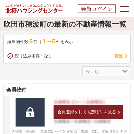
会員ログイン
吹田市穂波町の最新の不動産情報一覧
5
1～5
該当物件数
件
件を表示
変更
絞り込み条件：
なし
会員物件
会員登録をして限定物件を見る
★吹田市穂波町 財形吹田ハイツ ★阪急千里線「吹田」駅徒歩9分 ★大