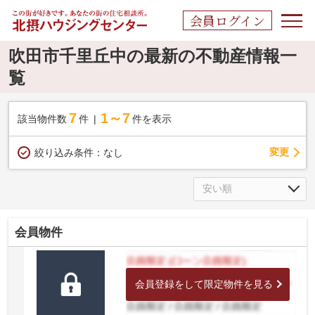
会員ログイン
吹田市千里丘中の最新の不動産情報一
覧
7
1～7
該当物件数
件
件を表示
変更
絞り込み条件：
なし
会員物件
会員登録をして限定物件を見る