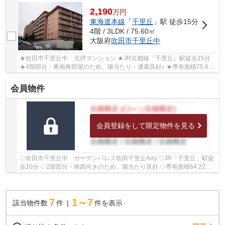
2,190
万
円
東海道本線
「
千里丘
」駅 徒歩15分
4階 / 3LDK / 75.60㎡
大阪府
吹田市
千里丘中
★吹田市千里丘中 北摂マンション ★JR京都線「千里丘」駅徒歩15分
★4階部分・東南角部屋のため、陽当たり・通風良好♪ ★専有面積75.60
㎡の3LDK ★2026年8月室内リフォーム完成予定 ★学校...
会員物件
会員登録をして限定物件を見る
◇吹田市千里丘中 ガーデンパレス吹田千里丘Airy ◇JR「千里丘」駅徒
歩10分 ◇2階部分・南西向きのため、陽当たり良好 ◇専有面積64.22㎡
の3LDK ◇ペットと一緒にお住まいいただけます(規...
7
1～7
該当物件数
件
件を表示