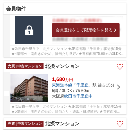
78.10㎡の2LDK ◇2007年8月室内リフォーム歴がござい...
会員物件
会員登録をして限定物件を見る
★吹田市千里丘中 北摂マンション ★JR京都線「千里丘」駅徒歩15分
★4階部分・南向きのため、陽当たり良好♪ ★専有面積75.60㎡の3LDK
★室内リフォーム歴がございます ★学校区は山田第二...
北摂マンション
売買 | 中古マンション
1,680
万
円
東海道本線
「
千里丘
」駅 徒歩15分
5階 / 3LDK / 75.60㎡
大阪府
吹田市
千里丘中
★吹田市千里丘中 北摂マンション ★JR京都線「千里丘」駅徒歩15分
★5階部分・南向きのため、陽当たり・通風・眺望良好♪ ★専有面積
75.60㎡の3LDK ★2024年10月室内リフォーム済 ★学校区...
北摂マンション
売買 | 中古マンション