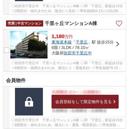
◇吹田市千里丘中 千里ヶ丘マンションB棟 ◇JR「千里丘」駅徒歩15分
◇2階部分・南向きのため、陽当たり良好 ◇専有面積64.15㎡の2LDK ◇
ペットと一緒にお住まいいただけます(規約による制...
千里ヶ丘マンションA棟
売買 | 中古マンション
1,180
万
円
東海道本線
「
千里丘
」駅 徒歩15分
6階 / 3LDK / 78.10㎡
大阪府
吹田市
千里丘中
◇吹田市千里丘中 千里ヶ丘マンションA棟 ◇JR「千里丘」駅徒歩15分
◇6階部分・南西向きのため、陽当たり・通風良好♪ ◇専有面積78.10㎡
の3SLDK ◇ペットと一緒にお住まいいただけます(規...
会員物件
会員登録をして限定物件を見る
◇吹田市千里丘中 千里ヶ丘マンションA棟 ◇JR「千里丘」駅徒歩15分
◇8階部分・南向きのため、陽当たり・通風・眺望良好♪ ◇専有面積