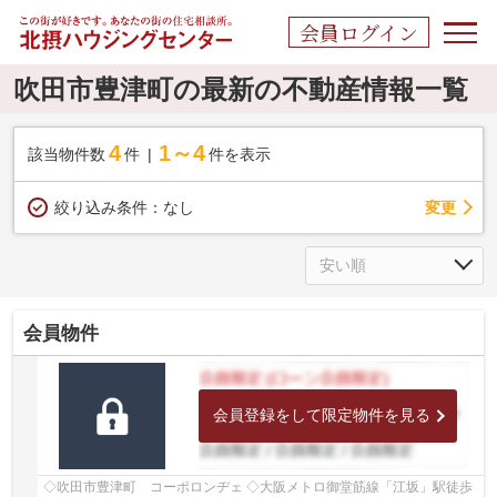
会員ログイン
吹田市豊津町の最新の不動産情報一覧
4
1～4
該当物件数
件
件を表示
変更
絞り込み条件：
なし
会員物件
会員登録をして限定物件を見る
◇吹田市豊津町 コーポロンヂェ ◇大阪メトロ御堂筋線「江坂」駅徒歩