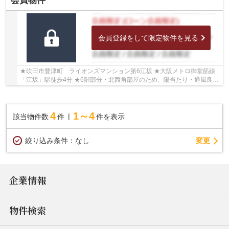
会員物件
会員登録をして限定物件を見る
★吹田市豊津町 ライオンズマンション第6江坂 ★大阪メトロ御堂筋線
「江坂」駅徒歩4分 ★6階部分・北西角部屋のため、陽当たり・通風良好
★専有面積66.27㎡の3LDK ★学校区は豊津第二小学...
4
1～4
該当物件数
件
件を表示
変更
絞り込み条件：
なし
企業情報
物件検索