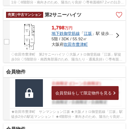
1分 ◇8階部分・南向きのため、陽当たり良好 ◇専有面積67.2㎡の1LDK
◇LDKが広々約23.5帖！ゆったりとお住まいいただ...
第2サニーハイツ
売買 | 中古マンション
1,798
万
円
地下鉄御堂筋線
「
江坂
」駅 徒歩3分
5階 / 3DK / 55.92㎡
大阪府
吹田市
豊津町
◇吹田市豊津町 第2サニーハイツ ◇大阪メトロ御堂筋線「江坂」駅徒
歩3分 ◇5階部分・南西角部屋のため、陽当たり・通風良好♪ ◇専有面積
55.92㎡の3DK ◇豊津第二小学校、豊津西中学校 ◇教...
会員物件
会員登録をして限定物件を見る
★吹田市豊津町 サンマンション江坂 ★大阪メトロ御堂筋線「江坂」駅
徒歩2分の駅近マンション！ ★4階部分・東向きのため、陽当たり良好
★専有面積41.46㎡の1LDK ★室内リフォーム済 ★学...