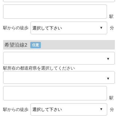
駅
駅からの徒歩
分
▼
希望沿線2
任意
▼
駅所在の都道府県を選択してください
▼
駅
駅からの徒歩
分
▼