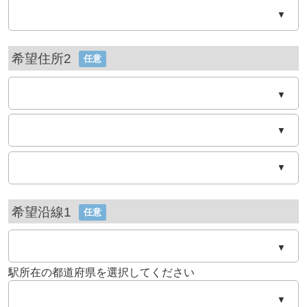
▼
希望住所2
任意
▼
▼
▼
希望沿線1
任意
▼
駅所在の都道府県を選択してください
▼