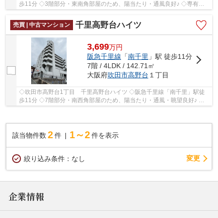
歩11分 ◇3階部分・東南角部屋のため、陽当たり・通風良好♪ ◇専有面
積90.19㎡の3LDK ◇2026年6月室内リフォーム完成予...
千里高野台ハイツ
売買 | 中古マンション
3,699
万
円
阪急千里線
「
南千里
」駅 徒歩11分
7階 / 4LDK / 142.71㎡
大阪府
吹田市
高野台
１丁目
◇吹田市高野台1丁目 千里高野台ハイツ ◇阪急千里線「南千里」駅徒
歩11分 ◇7階部分・南西角部屋のため、陽当たり・通風・眺望良好♪ ◇
専有面積はゆとりある142.71㎡の4LDK ◇2025年7月室...
2
1～2
該当物件数
件
件を表示
変更
絞り込み条件：
なし
企業情報