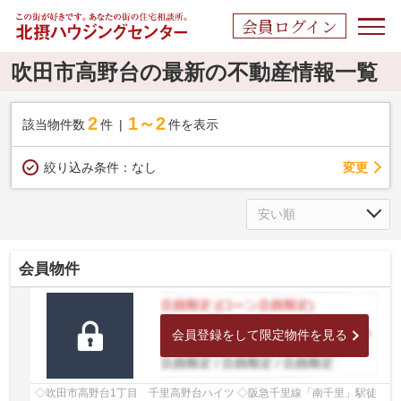
会員ログイン
吹田市高野台の最新の不動産情報一覧
2
1～2
該当物件数
件
件を表示
変更
絞り込み条件：
なし
会員物件
会員登録をして限定物件を見る
◇吹田市高野台1丁目 千里高野台ハイツ ◇阪急千里線「南千里」駅徒