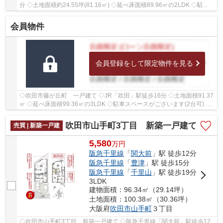
分 ◇土地面積約24.55坪(81.16㎡) ◇延べ床面積89.96㎡の2LDK ◇駐車
スペースがございます ◇北側に幅員約5.3ｍの公道に...
会員物件
会員登録をして限定物件を見る
◇吹田市藤が丘町 一戸建て ◇JR「吹田」駅徒歩16分 ◇土地面積91.37
㎡ ◇延べ床面積99.36㎡の3LDK ◇駐車スペースがございます(2台可) ◇
東側に幅員約4.7ｍの公道に約9ｍ、北側に幅員約4.7...
吹田市山手町3丁目 新築一戸建て
売買 | 新築一戸建
5,580
万
円
阪急千里線
「
関大前
」駅 徒歩12分
阪急千里線
「
豊津
」駅 徒歩15分
阪急千里線
「
千里山
」駅 徒歩19分
3LDK
建物面積：96.34㎡（29.14坪）
土地面積：100.38㎡（30.36坪）
大阪府
吹田市
山手町
３丁目
◇吹田市山手町3丁目 新築一戸建て ◇阪急千里線「関大前」駅徒歩12