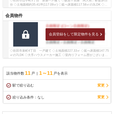
◇吹田市山手町3丁目 新築一戸建て ◇阪急千里線「関大前」駅徒歩12
分 ◇土地面積約35.41坪(117.09㎡) ◇延べ床面積117.58㎡の3LDK ◇駐
車スペースがございます ◇北側に幅員約5.3ｍの公道...
会員物件
会員登録をして限定物件を見る
◇吹田市泉町4丁目 一戸建て ◇土地面積227.33㎡ ◇延べ床面積147.75
㎡の7LDK ◇大手ハウスメーカー施工 ◇室内リフォーム歴がございます
◇学校区は吹田第二小学校、第六中学校 ◇小学校ま...
11
1～11
該当物件数
戸
戸を表示
駅で絞り込む
変更
変更
絞り込み条件：
なし