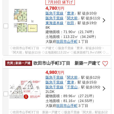
7月10日 値下げ
4,780
万
円
阪急千里線
「
豊津
」駅 徒歩10分
阪急千里線
「
関大前
」駅 徒歩11分
東海道本線
「
吹田
」駅 徒歩19分
8K
建物面積：71.90㎡（21.74坪）
土地面積：113.22㎡（34.24坪）
大阪府
吹田市
山手町
１丁目
◇吹田市山手町1丁目 一戸建て ◇阪急千里線「豊津」駅徒歩10分・
「関大前」駅徒歩11分 ◇土地面積113.22㎡ ◇延床面積71.9㎡の8K ◇南
西側に幅員約3.3ｍの私道に約9.8ｍ接面しております ...
吹田市山手町3丁目 新築一戸建て
売買 | 新築一戸建
4,980
万
円
阪急千里線
「
関大前
」駅 徒歩12分
阪急千里線
「
豊津
」駅 徒歩15分
阪急千里線
「
千里山
」駅 徒歩19分
2LDK
建物面積：89.96㎡（27.21坪）
土地面積：81.16㎡（24.55坪）
大阪府
吹田市
山手町
３丁目
◇吹田市山手町3丁目 新築一戸建て ◇阪急千里線「関大前」駅徒歩12