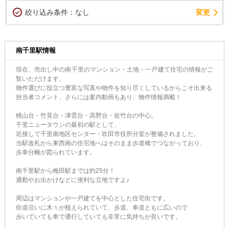
変更
絞り込み条件：
なし
南千里駅情報
現在、売出し中の南千里のマンション・土地・一戸建て住宅の情報がご
覧いただけます。
物件選びに役立つ豊富な写真や物件を知り尽くしているからこそ出来る
担当者コメント、さらには案内動画もあり、物件情報満載！
桃山台・竹見台・津雲台・高野台・佐竹台の中心。
千里ニュータウンの最初の駅として、
近接して千里南地区センター・吹田市役所分室が整備されました。
当駅改札から東西南の住宅地へはそのまま歩道橋でつながっており、
歩車分離が図られています。
南千里駅から梅田駅までは約25分！
通勤やお出かけなどに便利な立地ですよ♪
周辺はマンションや一戸建てを中心とした住宅街です。
街道沿いに木々が植えられていて、歩道、車道ともに広いので
歩いていても車で通行していても非常に気持ちが良いです。