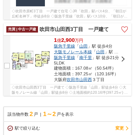
◇吹田市原町3丁目 一戸建て住宅 ◇JR「吹田」駅バス4分、「朝日が
丘町名神下」停徒歩8分 ◇阪急千里線「吹田」駅バス10分、「朝日が丘
町名神下」停徒歩8分 ◇土地面積約30.33坪(100.27㎡...
吹田市山田西3丁目 一戸建て
売買 | 中古一戸建
1
2,900
億
万
円
阪急千里線
「
山田
」駅 徒歩4分
大阪モノレール本線
「
山田
」駅 徒歩8分
阪急千里線
「
南千里
」駅 徒歩21分
5LDK
建物面積：167.08㎡（50.54坪）
土地面積：397.25㎡（120.16坪）
大阪府
吹田市
山田西
３丁目
◇吹田市山田西3丁目 一戸建て ◇阪急千里線「山田」駅徒歩4分 ◇大
阪モノレール線「山田」駅徒歩8分 ◇土地面積約120.16坪(397.25㎡) ◇
延床面積167.08㎡の5SLDK ◇室内外リフォーム歴がご...
2
1～2
該当物件数
戸
戸を表示
駅で絞り込む
変更