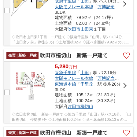
阪急千里線
「
山田
」駅 バス14分 「山田宮ノ前」 停歩3分
大阪モノレール本線
「
万博記念公園
」駅 徒
3LDK
建物面積：79.92㎡（24.17坪）
土地面積：82.00㎡（24.8坪）
大阪府
吹田市
山田東
１丁目
◇吹田市山田東1丁目 一戸建て ◇阪急千里線「山田」駅バス14分、
「山田宮ノ前」停徒歩3分 ◇土地面積82㎡ ◇延べ床面積79.92㎡の3LDK
◇2026年2月室内リフォーム済 ◇駐車スペースがござい...
吹田市樫切山 新築一戸建て
売買 | 新築一戸建
5,280
万
円
阪急千里線
「
山田
」駅 バス16分 「山田樫切山」 停歩7分
大阪モノレール本線
「
万博記念公園
」駅 徒
東海道本線
「
千里丘
」駅 徒歩26分
3LDK
建物面積：105.13㎡（31.80坪）
土地面積：100.24㎡（30.32坪）
大阪府
吹田市
樫切山
◇吹田市樫切山 新築一戸建て ◇阪急千里線「山田」駅バス16分、「山
田樫切山」停徒歩7分 ◇土地面積100.24㎡ ◇延べ床面積105.13㎡の
3LDK ◇駐車スペースがございます ◇西側に幅員約4ｍの...
吹田市樫切山 新築一戸建て
売買 | 新築一戸建