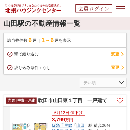
会員ログイン
山田駅の不動産情報一覧
6
1～6
該当物件数
戸
戸を表示
駅で絞り込む
変更
変更
絞り込み条件：
なし
吹田市山田東１丁目 一戸建て
売買 | 中古一戸建
6月12日 値下げ
3,799
万
円
阪急千里線
「
山田
」駅 徒歩26分