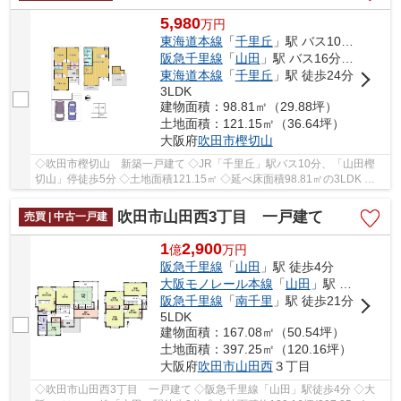
5,980
万
円
東海道本線
「
千里丘
」駅 バス10分 「山田樫切山」 停歩5分
阪急千里線
「
山田
」駅 バス16分 「山田樫切山」 停歩5分
東海道本線
「
千里丘
」駅 徒歩24分
3LDK
建物面積：98.81㎡（29.88坪）
土地面積：121.15㎡（36.64坪）
大阪府
吹田市
樫切山
◇吹田市樫切山 新築一戸建て ◇JR「千里丘」駅バス10分、「山田樫
切山」停徒歩5分 ◇土地面積121.15㎡ ◇延べ床面積98.81㎡の3LDK ◇
駐車スペースがございます ◇東側に幅員約5ｍの公道に...
吹田市山田西3丁目 一戸建て
売買 | 中古一戸建
1
2,900
億
万
円
阪急千里線
「
山田
」駅 徒歩4分
大阪モノレール本線
「
山田
」駅 徒歩8分
阪急千里線
「
南千里
」駅 徒歩21分
5LDK
建物面積：167.08㎡（50.54坪）
土地面積：397.25㎡（120.16坪）
大阪府
吹田市
山田西
３丁目
◇吹田市山田西3丁目 一戸建て ◇阪急千里線「山田」駅徒歩4分 ◇大