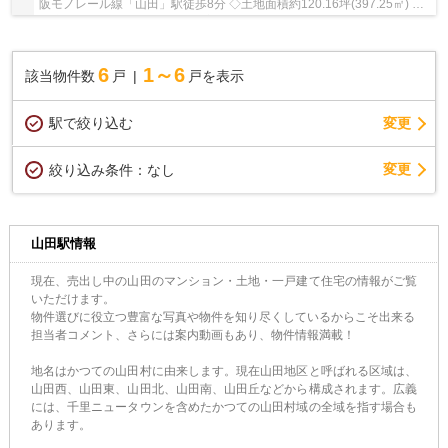
阪モノレール線「山田」駅徒歩8分 ◇土地面積約120.16坪(397.25㎡) ◇
延床面積167.08㎡の5SLDK ◇室内外リフォーム歴がご...
6
1～6
該当物件数
戸
戸を表示
駅で絞り込む
変更
変更
絞り込み条件：
なし
山田駅情報
現在、売出し中の山田のマンション・土地・一戸建て住宅の情報がご覧
いただけます。
物件選びに役立つ豊富な写真や物件を知り尽くしているからこそ出来る
担当者コメント、さらには案内動画もあり、物件情報満載！
地名はかつての山田村に由来します。現在山田地区と呼ばれる区域は、
山田西、山田東、山田北、山田南、山田丘などから構成されます。広義
には、千里ニュータウンを含めたかつての山田村域の全域を指す場合も
あります。