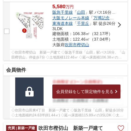
5,580
万
円
阪急千里線
「
山田
」駅 バス16分 「山田樫切山」 停歩7分
大阪モノレール本線
「
万博記念公園
」駅 徒
東海道本線
「
千里丘
」駅 徒歩26分
3LDK
建物面積：106.38㎡（32.17坪）
土地面積：122.46㎡（37.04坪）
大阪府
吹田市
樫切山
◇吹田市樫切山 新築一戸建て ◇阪急千里線「山田」駅バス16分、「山
田樫切山」停徒歩7分 ◇土地面積122.46㎡ ◇延べ床面積106.38㎡の
3LDK ◇駐車スペースがございます ◇西側に幅員約4ｍの...
会員物件
会員登録をして限定物件を見る
◇吹田市山田東4丁目 新築一戸建て ◇阪急千里線「山田」駅徒歩10分
◇土地面積約24.63坪(81.44㎡) ◇延べ床面積115.89㎡の3SLDK ◇太陽
光発電・ZEH水準省エネ住宅・耐震等級２取得 ◇駐車...
吹田市樫切山 新築一戸建て
売買 | 新築一戸建