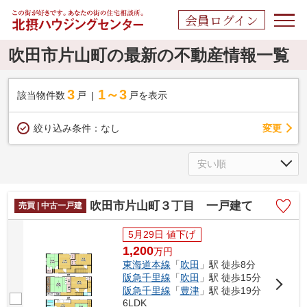
会員ログイン
吹田市片山町の最新の不動産情報一覧
3
1～3
該当物件数
戸
戸を表示
変更
絞り込み条件：
なし
吹田市片山町３丁目 一戸建て
売買 | 中古一戸建
5月29日 値下げ
1,200
万
円
東海道本線
「
吹田
」駅 徒歩8分
阪急千里線
「
吹田
」駅 徒歩15分
阪急千里線
「
豊津
」駅 徒歩19分
6LDK