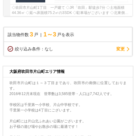
◇吹田市片山町1丁目 一戸建て ◇JR「吹田」駅徒歩7分 ◇土地面積
44.36㎡ ◇延べ床面積75.2㎡の3SDK ◇駐車場がございます ◇北東側に
幅員約4.7ｍの公道に約2.4ｍ接面しております ◇学校区...
3
1～3
該当物件数
戸
戸を表示
変更
絞り込み条件：
なし
大阪府吹田市片山町エリア情報
吹田市片山町は１～３丁目まであり、吹田市の南側に位置しておりま
す。
2016年12月末現在 世帯数は3,585世帯・人口は7,742人です。
学校区は千里第一小学校、片山中学校です。
千里第一小学校は4丁目にございます。
片山町には片山北ふれあい公園がございます。
お子様の遊び場やお散歩の場に最適です！