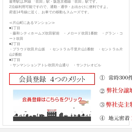
最寄駅はJR線 「吹田」駅・阪急京都線「吹田」駅です。
2沿線利用可能ですので、通勤・通学・お出かけに便利ですよ。
府道14号線に近く、お車での移動もスムーズです。
≪片山町にあるマンション≫
■1丁目
・藤和シティホームズ吹田駅前 ・メロード吹田1番館 ・グラン・コ
ート吹田
■2丁目
・プラウド吹田片山坂 ・セントラル千里片山1番館 ・セントラル片
山2番館
■3丁目
・サンマンションアトレ吹田片山通り ・サンクレオビル