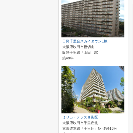
日興千里台スカイタウンE棟
大阪府吹田市樫切山
阪急千里線「山田」駅
築49年
ミリカ・テラスⅡ街区
大阪府吹田市千里丘北
東海道本線「千里丘」駅 徒歩16分