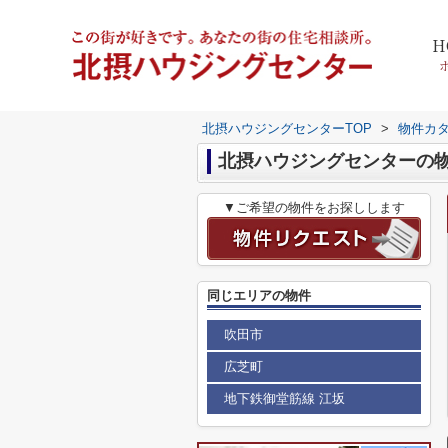
H
北摂ハウジングセンターTOP
>
物件カ
北摂ハウジングセンターの
▼ご希望の物件をお探しします
同じエリアの物件
吹田市
広芝町
地下鉄御堂筋線 江坂