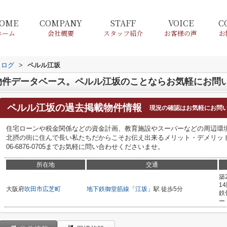
OME
COMPANY
STAFF
VOICE
C
ホーム
会社概要
スタッフ紹介
お客様の声
お
タログ
>
ペルル江坂
物件データベース。ペルル江坂のことならお気軽にお問
ペルル江坂
の過去掲載物件情報
現況の確認はお気軽にお問
住宅ローンや税金関係などの資金計画、教育施設やスーパーなどの周辺環
北摂の街に住んで長い私たちだからこそお伝え出来るメリット・デメリッ
06-6876-0705までお気軽に問い合わせくださいませ。
所在地
交通
築
1
大阪府
吹田市
広芝町
地下鉄御堂筋線
「
江坂
」駅 徒歩5分
鉄
ー