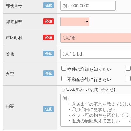
郵便番号
任意
都道府県
必須
市区町村
必須
番地
任意
物件の詳細を知りたい
要望
任意
不動産会社に行きたい
【ペルル江坂へのお問い合わせ】
内容
任意