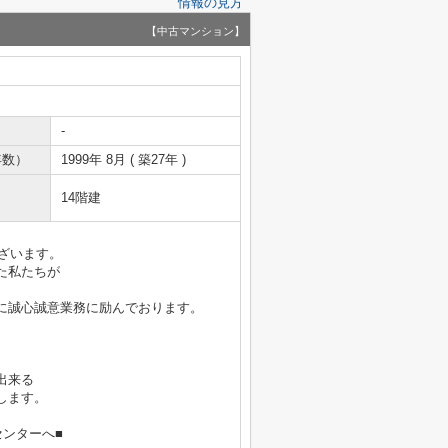
情報の見方
【中古マンション】
-
年数）
1999年 8月 ( 築27年 )
14階建
ございます。
た私たちが
に誠心誠意業務に励んでおります。
出来る
します。
ンターへ■