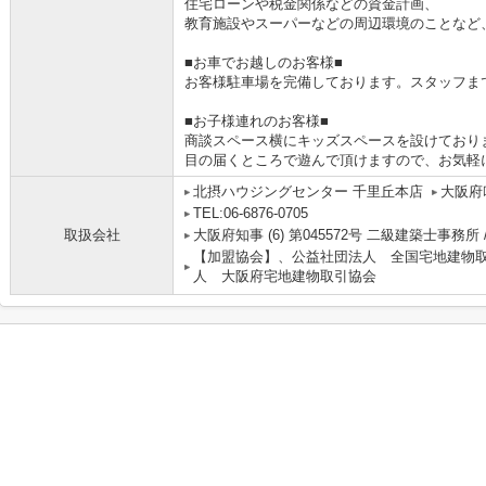
住宅ローンや税金関係などの資金計画、
教育施設やスーパーなどの周辺環境のことなど
■お車でお越しのお客様■
お客様駐車場を完備しております。スタッフま
■お子様連れのお客様■
商談スペース横にキッズスペースを設けており
目の届くところで遊んで頂けますので、お気軽
北摂ハウジングセンター 千里丘本店
大阪府
TEL:06-6876-0705
取扱会社
大阪府知事 (6) 第045572号 二級建築士事務所 
【加盟協会】、公益社団法人 全国宅地建物
人 大阪府宅地建物取引協会