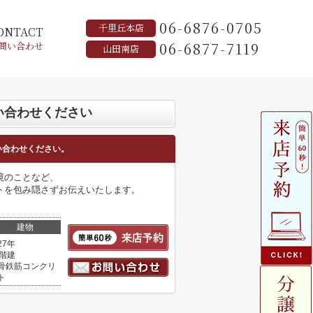
06-6876-0705
千里丘本店
ONTACT
06-6877-7119
問い合わせ
山田南店
い合わせください
い合わせください。
境のことなど、
トを包み隠さずお伝えいたします。
建物
27年
4階建
骨鉄筋コンクリ
ト