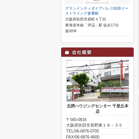
グランドシティダイアパレス吹田イー
ストウイング参番館
大阪府吹田市原町４丁目
東海道本線「岸辺」駅 徒歩17分
築30年
北摂ハウジングセンター 千里丘本
店
〒565-0816
大阪府吹田市長野東１８－３５
TEL/06-6876-0705
FAX/06-6876-4600