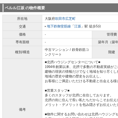
ペルル江坂
の物件概要
所在地
大阪府
吹田市
広芝町
地下鉄御堂筋線
「
江坂
」駅 徒歩5分
交通
価格
-
管理費
専有面積
-
築年月（築
中古マンション / 鉄骨鉄筋コ
種別/構造
階建
ンクリート
■北摂ハウジングセンターについて■
1994年創業以来、北摂で多数の不動産実績が
建物の現状の情報だけでなく地域を知り尽くし
地域の歴史や建物の歴史をお伝えし、
お客様にご満足いただける不動産と出会える様
■営業スタッフ■
多くのスタッフが北摂に在住しております。
北摂の街に住んで長い私たちだからこそお伝え
メリット・デメリットを包み隠さずお伝えいた
備考
■物件に関するお問い合わせは北摂ハウジングセ