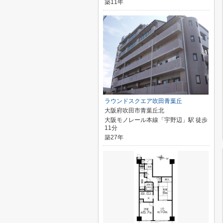
築11年
ラウンドスクエア吹田青葉丘
大阪府吹田市青葉丘北
大阪モノレール本線「宇野辺」駅 徒歩
11分
築27年