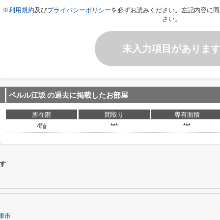
※
利用規約
及び
プライバシーポリシー
を必ずお読みください。左記内容に同
さい。
未入力項目がありま
ペルル江坂
の過去に掲載したお部屋
所在階
間取り
専有面積
4階
***
***
す
津市