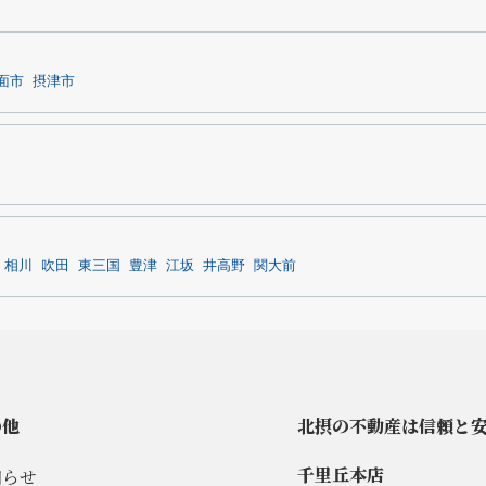
面市
摂津市
相川
吹田
東三国
豊津
江坂
井高野
関大前
の他
北摂の不動産は信頼と
千里丘本店
知らせ