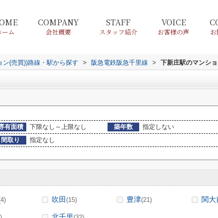
OME
COMPANY
STAFF
VOICE
C
ホーム
会社概要
スタッフ紹介
お客様の声
お
ョン(売買))路線・駅から探す
>
阪急電鉄阪急千里線
>
下新庄駅のマンション
専有面積
下限なし～上限なし
築年数
指定しない
間取り
指定なし
吹田
豊津
関大
(4)
(15)
(21)
北千里
)
(32)