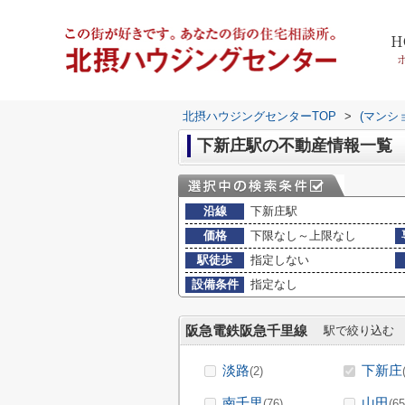
H
北摂ハウジングセンターTOP
>
(マンシ
下新庄駅の不動産情報一覧
沿線
下新庄駅
価格
下限なし～上限なし
駅徒歩
指定しない
設備条件
指定なし
阪急電鉄阪急千里線
駅で絞り込む
淡路
下新庄
(2)
南千里
山田
(76)
(65