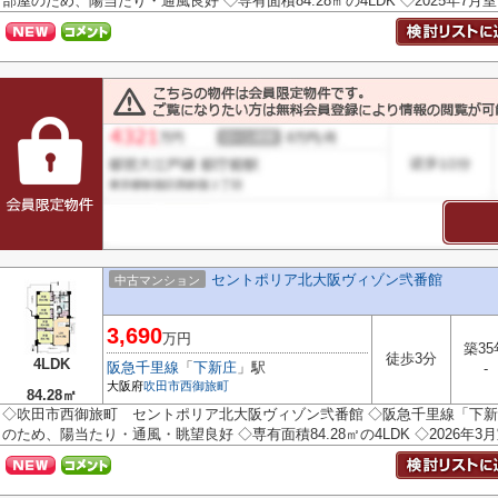
部屋のため、陽当たり・通風良好 ◇専有面積84.28㎡の4LDK ◇2025年7月室
セントポリア北大阪ヴィゾン弐番館
中古マンション
3,690
万円
築35
徒歩3分
4LDK
阪急千里線
「
下新庄
」駅
-
大阪府
吹田市
西御旅町
84.28㎡
◇吹田市西御旅町 セントポリア北大阪ヴィゾン弐番館 ◇阪急千里線「下新庄
のため、陽当たり・通風・眺望良好 ◇専有面積84.28㎡の4LDK ◇2026年3月室