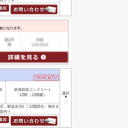
内リフォ...
7月14日 値下げ
年
鉄骨鉄筋コンクリート
選択
12階/（12階建）
▼
」駅徒歩3分 ◇12階部分・南向き
内リ...