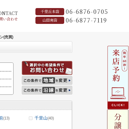
06-6876-0705
千里丘本店
ONTACT
06-6877-7119
問い合わせ
山田南店
(売買)
前
千里山
(13)
(40)