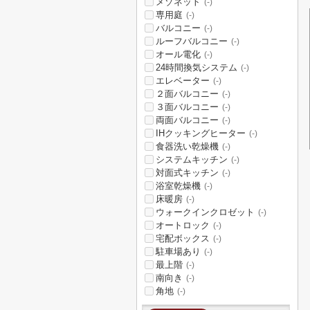
メゾネット
(-)
専用庭
(-)
バルコニー
(-)
ルーフバルコニー
(-)
オール電化
(-)
24時間換気システム
(-)
エレベーター
(-)
２面バルコニー
(-)
３面バルコニー
(-)
両面バルコニー
(-)
IHクッキングヒーター
(-)
食器洗い乾燥機
(-)
システムキッチン
(-)
対面式キッチン
(-)
浴室乾燥機
(-)
床暖房
(-)
ウォークインクロゼット
(-)
オートロック
(-)
宅配ボックス
(-)
駐車場あり
(-)
最上階
(-)
南向き
(-)
角地
(-)