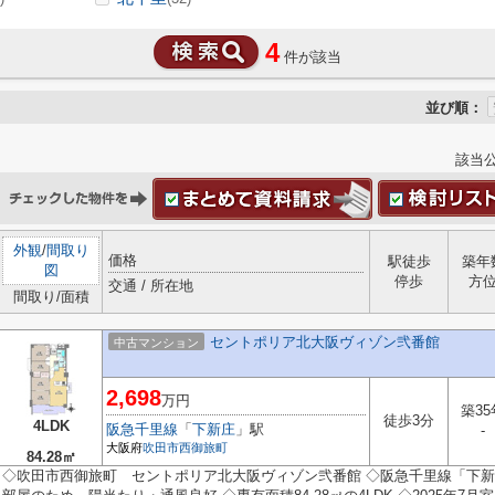
4
件が該当
並び順：
該当
外観
/
間取り
価格
駅徒歩
築年
図
停歩
方
交通 / 所在地
間取り/面積
セントポリア北大阪ヴィゾン弐番館
中古マンション
2,698
万円
築35
徒歩3分
4LDK
阪急千里線
「
下新庄
」駅
-
大阪府
吹田市
西御旅町
84.28㎡
◇吹田市西御旅町 セントポリア北大阪ヴィゾン弐番館 ◇阪急千里線「下新