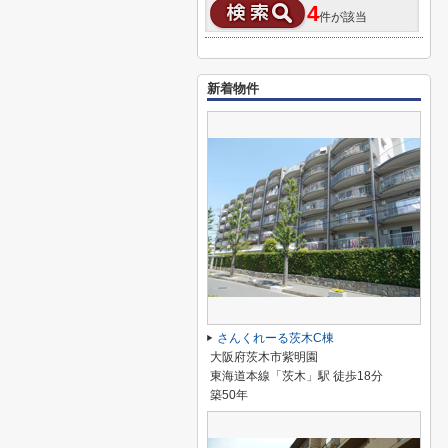
4
件が該当
新着物件
さんくれーる茨木C棟
大阪府茨木市紫明園
東海道本線「茨木」駅 徒歩18分
築50年