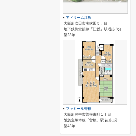
アドリーム江坂
大阪府吹田市南吹田５丁目
地下鉄御堂筋線「江坂」駅 徒歩8分
築28年
ファミール曽根
大阪府豊中市曽根東町１丁目
阪急宝塚本線「曽根」駅 徒歩1分
築43年