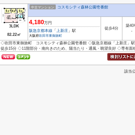
コスモシティ森林公園壱番館
中古マンション
4,180
万円
築40
3LDK
徒歩4分
阪急京都本線
「
上新庄
」駅
-
82.22㎡
大阪府
吹田市
東御旅町
◇吹田市東御旅町 コスモシティ森林公園壱番館 ◇阪急京都線「上新庄」駅
徒歩15分 ◇11階部分・南向きのため、陽当たり・通風・眺望良好 ◇専有面積82.
該当