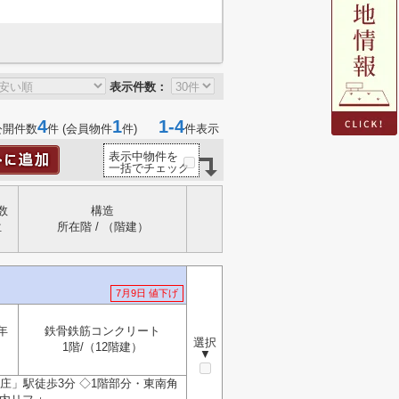
表示件数：
4
1
1-4
公開件数
件 (会員物件
件)
件表示
表示中物件を
一括でチェック
数
構造
位
所在階 / （階建）
7月9日 値下げ
年
鉄骨鉄筋コンクリート
選択
1階/（12階建）
▼
庄」駅徒歩3分 ◇1階部分・東南角