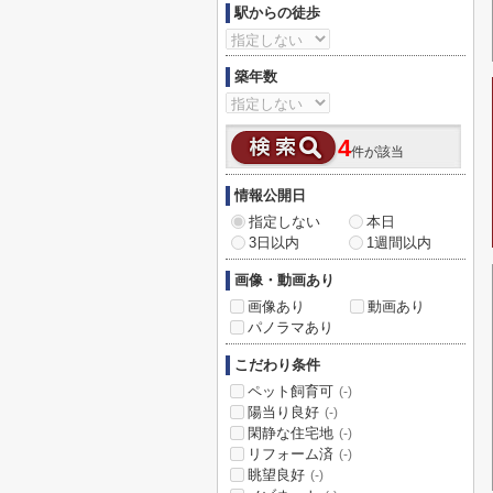
駅からの徒歩
築年数
4
件が該当
情報公開日
指定しない
本日
3日以内
1週間以内
画像・動画あり
画像あり
動画あり
パノラマあり
こだわり条件
ペット飼育可
(-)
陽当り良好
(-)
閑静な住宅地
(-)
リフォーム済
(-)
眺望良好
(-)