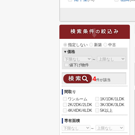
指定しない
新築
中古
▼価格
～
値下げ物件
4
件が該当
間取り
ワンルーム
1K/1DK/1LDK
2K/2DK/2LDK
3K/3DK/3LDK
4K/4DK/4LDK
5K以上
専有面積
～