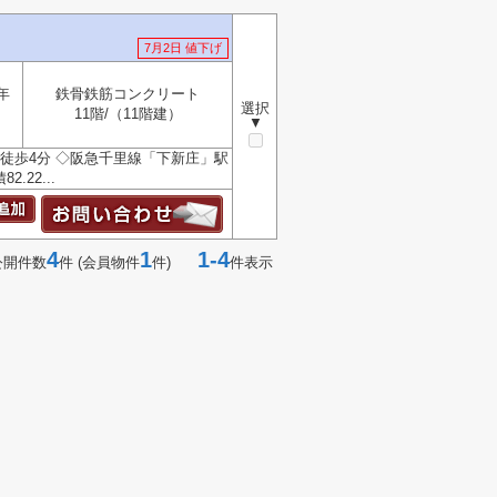
7月2日 値下げ
年
鉄骨鉄筋コンクリート
選択
11階/（11階建）
▼
徒歩4分 ◇阪急千里線「下新庄」駅
22...
4
1
1-4
公開件数
件 (会員物件
件)
件表示