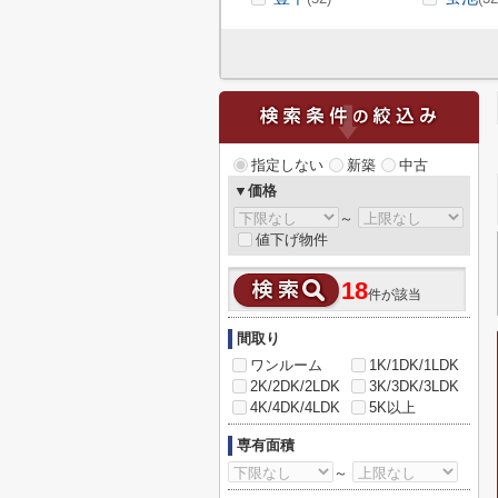
指定しない
新築
中古
▼価格
～
値下げ物件
18
件が該当
間取り
ワンルーム
1K/1DK/1LDK
2K/2DK/2LDK
3K/3DK/3LDK
4K/4DK/4LDK
5K以上
専有面積
～