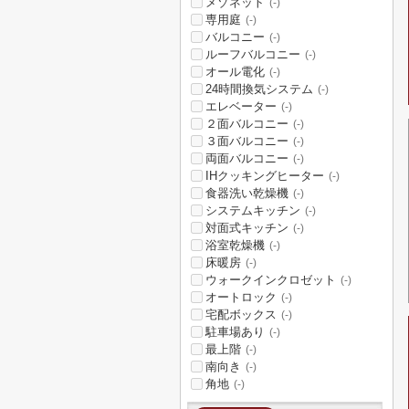
メゾネット
(-)
専用庭
(-)
バルコニー
(-)
ルーフバルコニー
(-)
オール電化
(-)
24時間換気システム
(-)
エレベーター
(-)
２面バルコニー
(-)
３面バルコニー
(-)
両面バルコニー
(-)
IHクッキングヒーター
(-)
食器洗い乾燥機
(-)
システムキッチン
(-)
対面式キッチン
(-)
浴室乾燥機
(-)
床暖房
(-)
ウォークインクロゼット
(-)
オートロック
(-)
宅配ボックス
(-)
駐車場あり
(-)
最上階
(-)
南向き
(-)
角地
(-)