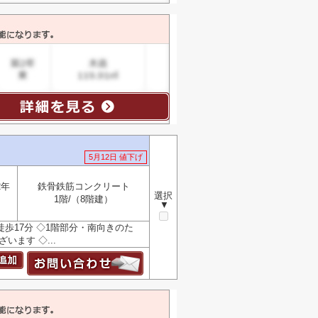
5月12日 値下げ
2年
鉄骨鉄筋コンクリート
選択
1階/（8階建）
▼
歩17分 ◇1階部分・南向きのた
います ◇...