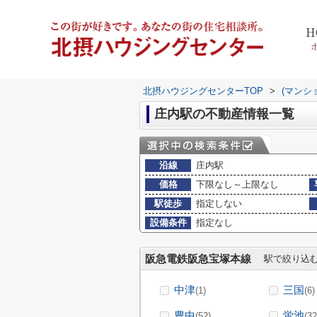
H
北摂ハウジングセンターTOP
>
(マンシ
庄内駅の不動産情報一覧
沿線
庄内駅
価格
下限なし～上限なし
駅徒歩
指定しない
設備条件
指定なし
阪急電鉄阪急宝塚本線
駅で絞り込
中津
三国
(1)
(6)
豊中
蛍池
(52)
(32