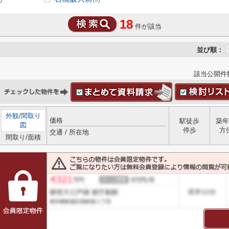
18
件が該当
並び順：
該当公開件
外観
/
間取り
価格
駅徒歩
築年
図
停歩
方
交通 / 所在地
間取り/面積