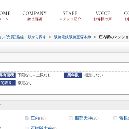
OME
COMPANY
STAFF
VOICE
C
ホーム
会社概要
スタッフ紹介
お客様の声
お
ョン(売買))路線・駅から探す
>
阪急電鉄阪急宝塚本線
>
庄内駅のマンション
専有面積
下限なし～上限なし
築年数
指定しない
間取り
指定なし
む
庄内
服部天神
曽根
(18)
(26)
石橋阪大前
)
(9)