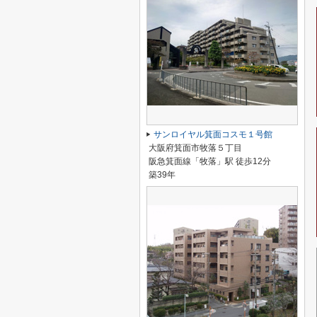
サンロイヤル箕面コスモ１号館
大阪府箕面市牧落５丁目
阪急箕面線「牧落」駅 徒歩12分
築39年