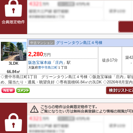
グリーンタウン島江４号棟
中古マンション
2,280
万円
築4
徒歩17分
阪急宝塚本線
「
庄内
」駅
-
3LDK
大阪府
豊中市
島江町
１丁目
66.84㎡
◇豊中市島江町1丁目 グリーンタウン島江４号棟 ◇阪急宝塚線「庄内」駅徒
め、陽当たり・通風・眺望良好 ◇専有面積66.84㎡の3LDK ◇2026年8月室内