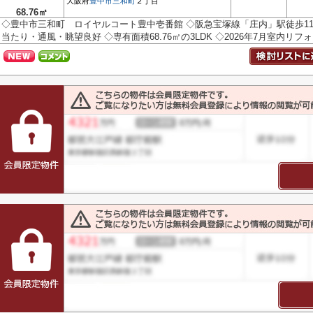
大阪府
豊中市
三和町
２丁目
68.76㎡
◇豊中市三和町 ロイヤルコート豊中壱番館 ◇阪急宝塚線「庄内」駅徒歩11
当たり・通風・眺望良好 ◇専有面積68.76㎡の3LDK ◇2026年7月室内リフォー