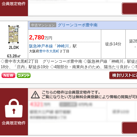
グリーンコーポ豊中南
中古マンション
2,780
万円
築2
徒歩14分
阪急神戸本線
「
神崎川
」駅
-
2LDK
大阪府
豊中市
大黒町
２丁目
63.28㎡
◇豊中市大黒町2丁目 グリーンコーポ豊中南 ◇阪急神戸線「神崎川」駅徒歩
18分、「庄内」駅徒歩19分 ◇4階部分・南東向きのため、陽当たり良好♪ ◇専