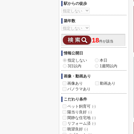
駅からの徒歩
築年数
18
件が該当
情報公開日
指定しない
本日
3日以内
1週間以内
画像・動画あり
画像あり
動画あり
パノラマあり
こだわり条件
ペット飼育可
(-)
陽当り良好
(-)
閑静な住宅地
(-)
リフォーム済
(-)
眺望良好
(-)