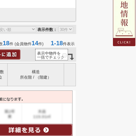
表示件数：
18
14
1-18
数
件 (会員物件
件)
件表示
表示中物件を
一括でチェック
数
構造
位
所在階 / （階建）