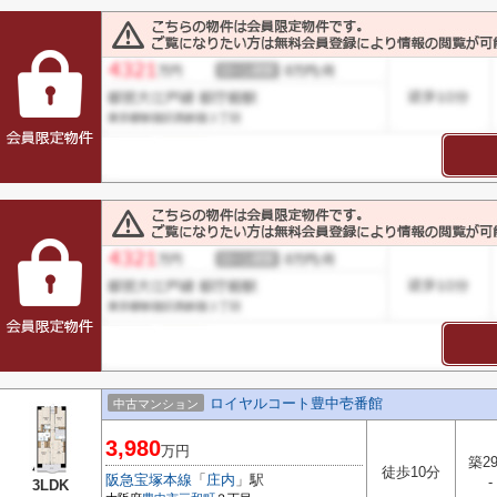
ロイヤルコート豊中壱番館
中古マンション
3,980
万円
築2
徒歩10分
阪急宝塚本線
「
庄内
」駅
-
3LDK