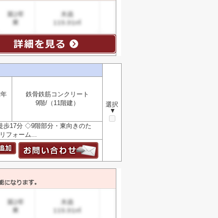
2年
鉄骨鉄筋コンクリート
9階/（11階建）
選択
▼
歩17分 ◇9階部分・東向きのた
リフォーム...