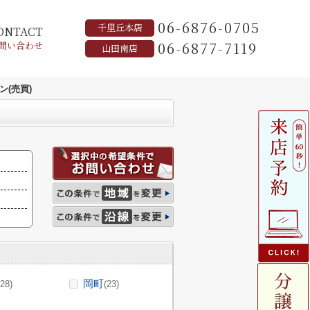
06-6876-0705
千里丘本店
ONTACT
06-6877-7119
問い合わせ
山田南店
(売買)
岡町
(28)
(23)