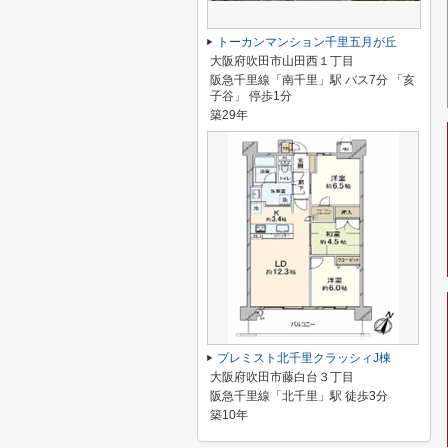
トーカンマンション千里五月が丘
大阪府吹田市山田西１丁目
阪急千里線「南千里」駅 バス7分 「亥
子谷」 停歩1分
築29年
プレミスト北千里クラッシィJ棟
大阪府吹田市藤白台３丁目
阪急千里線「北千里」駅 徒歩3分
築10年