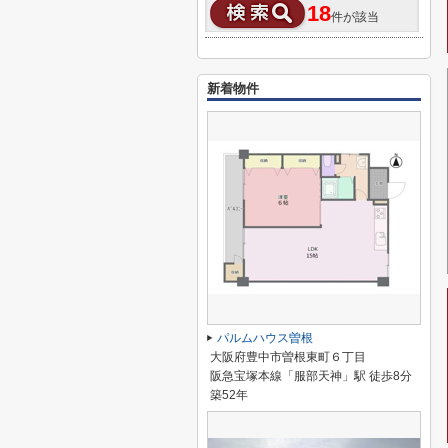
18
件が該当
新着物件
パルムハウス曽根
大阪府豊中市曽根東町６丁目
阪急宝塚本線「服部天神」駅 徒歩8分
築52年