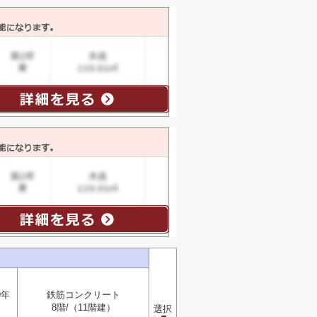
9年
鉄筋コンクリート
8階/（11階建）
選択