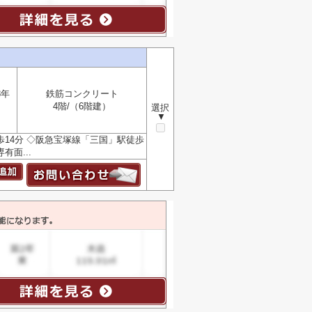
8年
鉄筋コンクリート
4階/（6階建）
選択
▼
14分 ◇阪急宝塚線「三国」駅徒歩
有面...