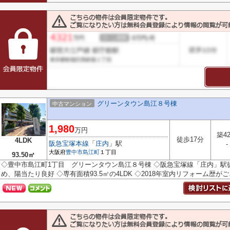
グリーンタウン島江８号棟
中古マンション
1,980
万円
築4
徒歩17分
4LDK
阪急宝塚本線
「
庄内
」駅
-
大阪府
豊中市
島江町
１丁目
93.50㎡
◇豊中市島江町1丁目 グリーンタウン島江８号棟 ◇阪急宝塚線「庄内」駅徒
め、陽当たり良好 ◇専有面積93.5㎡の4LDK ◇2018年室内リフォーム歴がござ