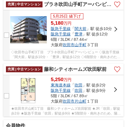
プラネ吹田山手町アーバンビュー
売買 | 中古マンション
5月25日 値下げ
5,180
万
円
阪急千里線
「
関大前
」駅 徒歩10分
阪急千里線
「
豊津
」駅 徒歩12分
6階 / 3LDK / 87.44㎡
大阪府
吹田市
山手町
３丁目
◇吹田市山手町3丁目 プラネ吹田山手町アーバンビュー ◇阪急千里線
「関大前」駅徒歩10分・「豊津」駅徒歩12分 ◇6階部分・南向きのた
め、陽当たり・通風良好♪ ◇専有面積87.44㎡の3LDK ◇...
藤和シティホームズ吹田駅前
売買 | 中古マンション
5,250
万
円
東海道本線
「
吹田
」駅 徒歩2分
阪急千里線
「
吹田
」駅 徒歩9分
5階 / 3LDK / 67.89㎡
大阪府
吹田市
片山町
１丁目
★吹田市片山町1丁目 藤和シティホームズ吹田駅前 ★JR「吹田」駅徒
歩2分 ★阪急千里線「吹田」駅徒歩9分 ★5階部分・南向きのため、陽当
たり・通風良好♪ ★専有面積67.89㎡の3LDK ★2025年...
会員物件