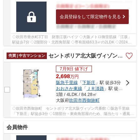
会員登録をして限定物件を見る
◇吹田市垂水町3丁目 財形江坂ハイツ ◇大阪メトロ御堂筋線「江坂」
駅徒歩7分 ◇2階部分・北西角部屋 ◇専有面積63.3㎡の2LDK ◇2024年3
月室内リフォーム歴がございます ◇学校区は豊津第一...
セントポリア北大阪ヴィゾン弐番館
売買 | 中古マンション
7月9日 値下げ
2,698
万
円
阪急千里線
「
下新庄
」駅 徒歩3分
おおさか東線
「
ＪＲ淡路
」駅 徒歩15分
1階 / 4LDK / 84.28㎡
大阪府
吹田市
西御旅町
◇吹田市西御旅町 セントポリア北大阪ヴィゾン弐番館 ◇阪急千里線
「下新庄」駅徒歩3分 ◇1階部分・東南角部屋のため、陽当たり・通風良
好 ◇専有面積84.28㎡の4LDK ◇2025年7月室内リフォ...
会員物件