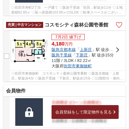
◇吹田市寿町2丁目 一戸建て ◇阪急千里線「吹田」駅徒歩11分 ◇土地
面積82.85㎡ ◇延べ床面積103.95㎡の5LDK ◇駐車スペースがございま
す ◇北東側に幅員約6.4ｍの公道に約3.3ｍ接面してお...
コスモシティ森林公園壱番館
売買 | 中古マンション
7月2日 値下げ
4,180
万
円
阪急京都本線
「
上新庄
」駅 徒歩4分
阪急千里線
「
下新庄
」駅 徒歩15分
11階 / 3LDK / 82.22㎡
大阪府
吹田市
東御旅町
◇吹田市東御旅町 コスモシティ森林公園壱番館 ◇阪急京都線「上新
庄」駅徒歩4分 ◇阪急千里線「下新庄」駅徒歩15分 ◇11階部分・南向き
のため、陽当たり・通風・眺望良好 ◇専有面積82.22...
会員物件
会員登録をして限定物件を見る