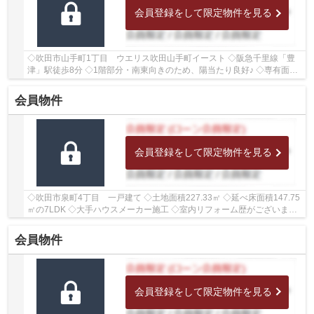
会員登録をして限定物件を見る
◇吹田市山手町1丁目 ウエリス吹田山手町イースト ◇阪急千里線「豊
津」駅徒歩8分 ◇1階部分・南東向きのため、陽当たり良好♪ ◇専有面積
80.43㎡の3LDK ◇全居室収納がございますので、住...
会員物件
会員登録をして限定物件を見る
◇吹田市泉町4丁目 一戸建て ◇土地面積227.33㎡ ◇延べ床面積147.75
㎡の7LDK ◇大手ハウスメーカー施工 ◇室内リフォーム歴がございます
◇学校区は吹田第二小学校、第六中学校 ◇小学校ま...
会員物件
会員登録をして限定物件を見る