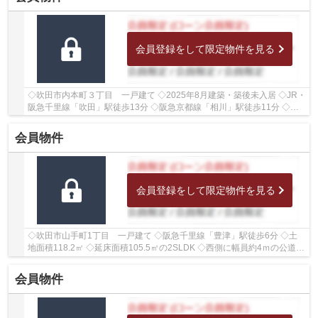
会員登録をして限定物件を見る
◇吹田市内本町３丁目 一戸建て ◇2025年8月建築・築後未入居 ◇JR・
阪急千里線「吹田」駅徒歩13分 ◇阪急京都線「相川」駅徒歩11分 ◇土
地面積60.4㎡ ◇延べ床面積66.55㎡の1SLDK ◇駐車ス...
会員物件
会員登録をして限定物件を見る
◇吹田市山手町1丁目 一戸建て ◇阪急千里線「豊津」駅徒歩6分 ◇土
地面積118.2㎡ ◇延床面積105.5㎡の2SLDK ◇西側に幅員約4ｍの公道に
接面しております ◇学校区は山手小学校、豊津中学校...
会員物件