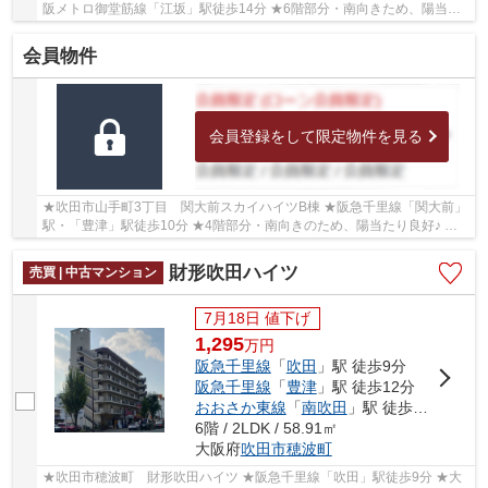
阪メトロ御堂筋線「江坂」駅徒歩14分 ★6階部分・南向きため、陽当た
り・通風・眺望良好♪ ★専有面積58.91㎡の3LDK ★吹...
会員物件
会員登録をして限定物件を見る
★吹田市山手町3丁目 関大前スカイハイツB棟 ★阪急千里線「関大前」
駅・「豊津」駅徒歩10分 ★4階部分・南向きのため、陽当たり良好♪ ★
専有面積59.67㎡の3DK ★学校区は山手小学校、豊津...
財形吹田ハイツ
売買 | 中古マンション
7月18日 値下げ
1,295
万
円
阪急千里線
「
吹田
」駅 徒歩9分
阪急千里線
「
豊津
」駅 徒歩12分
おおさか東線
「
南吹田
」駅 徒歩15分
6階 / 2LDK / 58.91㎡
大阪府
吹田市
穂波町
★吹田市穂波町 財形吹田ハイツ ★阪急千里線「吹田」駅徒歩9分 ★大