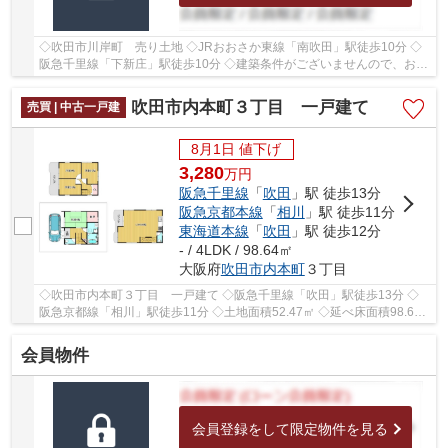
◇吹田市川岸町 売り土地 ◇JRおおさか東線「南吹田」駅徒歩10分 ◇
阪急千里線「下新庄」駅徒歩10分 ◇建築条件がございませんので、お好
きなハウスメーカー・工務店にて建築可能 ◇土地面...
吹田市内本町３丁目 一戸建て
売買 | 中古一戸建
8月1日 値下げ
3,280
万
円
阪急千里線
「
吹田
」駅 徒歩13分
阪急京都本線
「
相川
」駅 徒歩11分
東海道本線
「
吹田
」駅 徒歩12分
- / 4LDK / 98.64㎡
大阪府
吹田市
内本町
３丁目
◇吹田市内本町３丁目 一戸建て ◇阪急千里線「吹田」駅徒歩13分 ◇
阪急京都線「相川」駅徒歩11分 ◇土地面積52.47㎡ ◇延べ床面積98.64
㎡の34SDK ◇駐車スペースがございます ◇南側に幅員...
会員物件
会員登録をして限定物件を見る