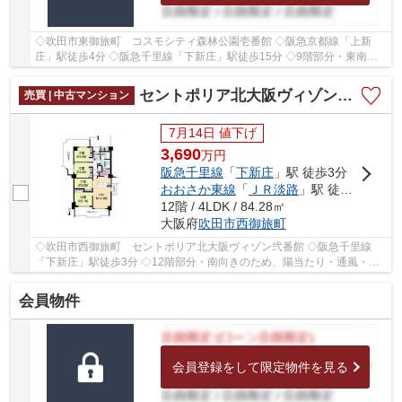
◇吹田市東御旅町 コスモシティ森林公園壱番館 ◇阪急京都線「上新
庄」駅徒歩4分 ◇阪急千里線「下新庄」駅徒歩15分 ◇9階部分・東南北
三方角部屋のため、陽当たり・通風・眺望良好 ◇専有...
セントポリア北大阪ヴィゾン弐番館
売買 | 中古マンション
7月14日 値下げ
3,690
万
円
阪急千里線
「
下新庄
」駅 徒歩3分
おおさか東線
「
ＪＲ淡路
」駅 徒歩15分
12階 / 4LDK / 84.28㎡
大阪府
吹田市
西御旅町
◇吹田市西御旅町 セントポリア北大阪ヴィゾン弐番館 ◇阪急千里線
「下新庄」駅徒歩3分 ◇12階部分・南向きのため、陽当たり・通風・眺
望良好 ◇専有面積84.28㎡の4LDK ◇2026年3月室内リ...
会員物件
会員登録をして限定物件を見る