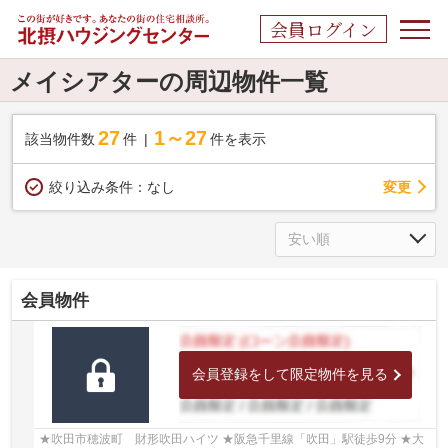
会員ログイン
メイシアターの周辺物件一覧
27
1～27
該当物件数
件
件を表示
変更
絞り込み条件：
なし
会員物件
会員登録をして限定物件を見る
★吹田市穂波町 財形吹田ハイツ ★阪急千里線「吹田」駅徒歩9分 ★大