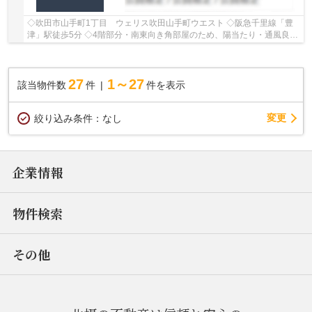
◇吹田市山手町1丁目 ウェリス吹田山手町ウエスト ◇阪急千里線「豊
津」駅徒歩5分 ◇4階部分・南東向き角部屋のため、陽当たり・通風良好
◇専有面積91.71㎡の3LDK ◇全居室収納がございま...
27
1～27
該当物件数
件
件を表示
変更
絞り込み条件：
なし
企業情報
物件検索
その他