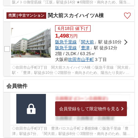
阪メトロ御堂筋線「江坂」駅徒歩14分 ★6階部分・南向きため、陽当た
り・通風・眺望良好♪ ★専有面積58.91㎡の2LDK ★20...
関大前スカイハイツA棟
売買 | 中古マンション
6月18日 値下げ
1,498
万
円
阪急千里線
「
関大前
」駅 徒歩10分
阪急千里線
「
豊津
」駅 徒歩12分
2階 / 2LDK / 63.25㎡
大阪府
吹田市
山手町
３丁目
◇吹田市山手町3丁目 関大前スカイハイツA棟 ◇阪急千里線「関大前」
駅・「豊津」駅徒歩10分 ◇2階部分・南向きのため、陽当たり良好♪ ◇
専有面積63.25㎡の2LDK ◇室内リフォーム済 ◇山手...
会員物件
会員登録をして限定物件を見る
◇吹田市山手町3丁目 豊津パロス山手町２番館B棟 ◇阪急千里線「豊
津」駅徒歩7分、「関大前」駅徒歩8分 ◇3階部分・南向きのため、陽当