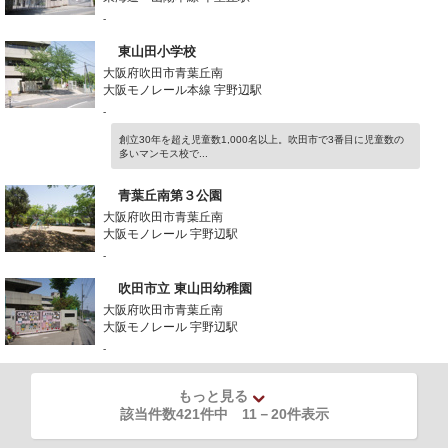
-
東山田小学校
大阪府吹田市青葉丘南
大阪モノレール本線 宇野辺駅
-
創立30年を超え児童数1,000名以上。吹田市で3番目に児童数の
多いマンモス校で...
青葉丘南第３公園
大阪府吹田市青葉丘南
大阪モノレール 宇野辺駅
-
吹田市立 東山田幼稚園
大阪府吹田市青葉丘南
大阪モノレール 宇野辺駅
-
もっと見る
該当件数421件中
11
－
20
件表示