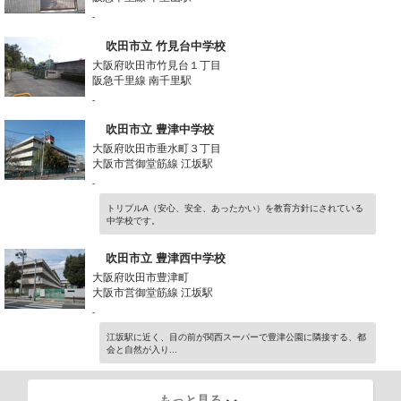
-
吹田市立 竹見台中学校
大阪府吹田市竹見台１丁目
阪急千里線 南千里駅
-
吹田市立 豊津中学校
大阪府吹田市垂水町３丁目
大阪市営御堂筋線 江坂駅
-
トリプルA（安心、安全、あったかい）を教育方針にされている
中学校です。
吹田市立 豊津西中学校
大阪府吹田市豊津町
大阪市営御堂筋線 江坂駅
-
江坂駅に近く、目の前が関西スーパーで豊津公園に隣接する、都
会と自然が入り...
もっと見る