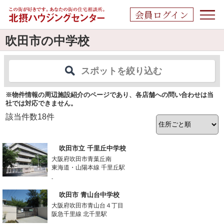
会員ログイン
吹田市の中学校
スポットを絞り込む
※物件情報の周辺施設紹介のページであり、各店舗への問い合わせは当
社では対応できません。
該当件数
18
件
吹田市立 千里丘中学校
大阪府吹田市青葉丘南
東海道・山陽本線 千里丘駅
-
吹田市 青山台中学校
大阪府吹田市青山台４丁目
阪急千里線 北千里駅