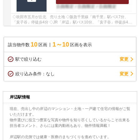
◇吹田市五月が丘北 売り土地 ◇阪急千里線「南千里」駅バス7分、
「亥子谷」停徒歩4分 ◇JR「岸辺」駅バス10分、「亥子谷」停徒歩4分
◇建築条件がございませんので、お好きなハウスメー...
10
1～10
該当物件数
区画
区画を表示
駅で絞り込む
変更
変更
絞り込み条件：
なし
岸辺駅情報
現在、売出し中の岸辺のマンション・土地・一戸建て住宅の情報がご覧
いただけます。
物件選びに役立つ豊富な写真や物件を知り尽くしているからこそ出来る
担当者コメント、さらには案内動画もあり、物件情報満載！
岸辺駅の北側では健康・医療のまちづくりを進めています。