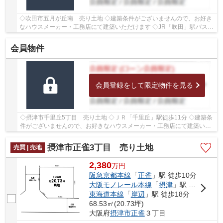
◇吹田市五月が丘南 売り土地 ◇建築条件がございませんので、お好き
なハウスメーカー・工務店にて建築いただけます ◇JR「吹田」駅バス
15分、「竹谷」停徒歩2分 ◇土地面積53.49㎡ ◇建ぺ...
会員物件
会員登録をして限定物件を見る
◇摂津市千里丘5丁目 売り土地 ◇ＪＲ「千里丘」駅徒歩11分 ◇建築条
件がございませんので、お好きなハウスメーカー・工務店にて建築いた
だけます ◇土地面積71.7㎡ ◇建ぺい率60％、容積...
摂津市正雀3丁目 売り土地
売買 | 売地
2,380
万
円
阪急京都本線
「
正雀
」駅 徒歩10分
大阪モノレール本線
「
摂津
」駅 徒歩16分
東海道本線
「
岸辺
」駅 徒歩18分
68.53㎡(20.73坪)
大阪府
摂津市
正雀
３丁目