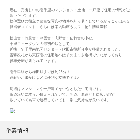
現在、売出し中の南千里のマンション・土地・一戸建て住宅の情報がご
覧いただけます。
物件選びに役立つ豊富な写真や物件を知り尽くしているからこそ出来る
担当者コメント、さらには案内動画もあり、物件情報満載！
桃山台・竹見台・津雲台・高野台・佐竹台の中心。
千里ニュータウンの最初の駅として、
近接して千里南地区センター・吹田市役所分室が整備されました。
当駅改札から東西南の住宅地へはそのまま歩道橋でつながっており、
歩車分離が図られています。
南千里駅から梅田駅までは約25分！
通勤やお出かけなどに便利な立地ですよ♪
周辺はマンションや一戸建てを中心とした住宅街です。
街道沿いに木々が植えられていて、歩道、車道ともに広いので
歩いていても車で通行していても非常に気持ちが良いです。
企業情報