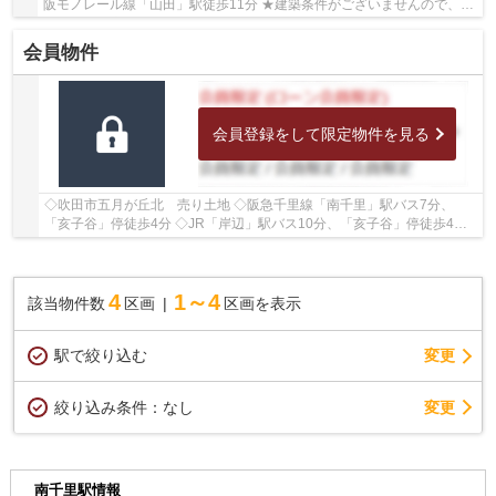
阪モノレール線「山田」駅徒歩11分 ★建築条件がございませんので、お
好きな工務店・ハウスメーカーで建築可能！ ★土地...
会員物件
会員登録をして限定物件を見る
◇吹田市五月が丘北 売り土地 ◇阪急千里線「南千里」駅バス7分、
「亥子谷」停徒歩4分 ◇JR「岸辺」駅バス10分、「亥子谷」停徒歩4分
◇建築条件がございませんので、お好きなハウスメー...
4
1～4
該当物件数
区画
区画を表示
駅で絞り込む
変更
変更
絞り込み条件：
なし
南千里駅情報