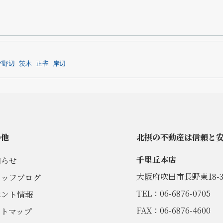
宇野辺
茨木
正雀
岸辺
の他
北摂の不動産は信頼と
千里丘本店
知らせ
大阪府吹田市長野東18-3
タッフブログ
TEL：06-6876-0705
ベント情報
FAX：06-6876-4600
イトマップ