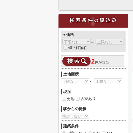
▼価格
～
値下げ物件
2
件が該当
土地面積
～
現況
更地
古家あり
駅からの徒歩
建築条件