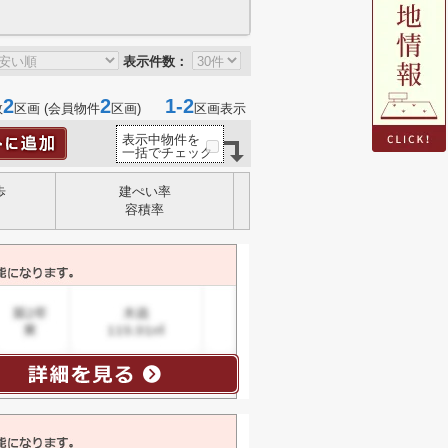
表示件数：
2
2
1-2
数
区画 (会員物件
区画)
区画表示
表示中物件を
一括でチェック
歩
建ぺい率
容積率