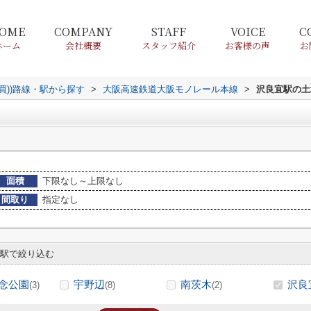
OME
COMPANY
STAFF
VOICE
C
ホーム
会社概要
スタッフ紹介
お客様の声
お
売買))路線・駅から探す
>
大阪高速鉄道大阪モノレール本線
>
沢良宜駅の土
面積
下限なし～上限なし
間取り
指定なし
駅で絞り込む
念公園
宇野辺
南茨木
沢良
(3)
(8)
(2)