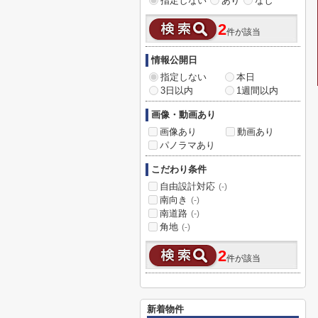
指定しない
あり
なし
2
件が該当
情報公開日
指定しない
本日
3日以内
1週間以内
画像・動画あり
画像あり
動画あり
パノラマあり
こだわり条件
自由設計対応
(-)
南向き
(-)
南道路
(-)
角地
(-)
2
件が該当
新着物件