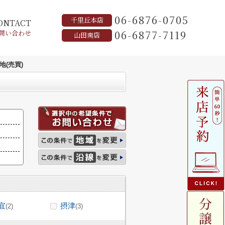
06-6876-0705
千里丘本店
ONTACT
06-6877-7119
問い合わせ
山田南店
地(売買)
宜
摂津
(2)
(3)