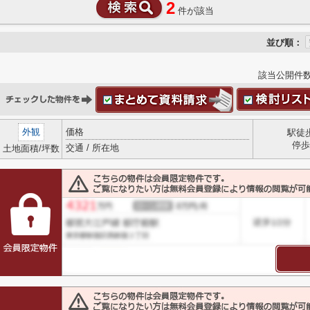
2
件が該当
並び順：
該当公開件
外観
価格
駅徒
停歩
交通 / 所在地
土地面積/坪数