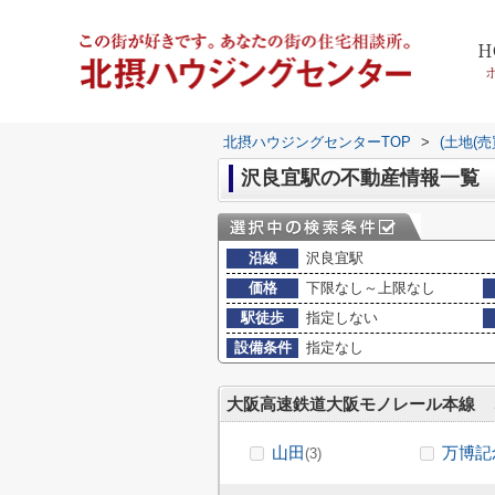
H
北摂ハウジングセンターTOP
>
(土地(
沢良宜駅の不動産情報一覧
沿線
沢良宜駅
価格
下限なし～上限なし
駅徒歩
指定しない
設備条件
指定なし
大阪高速鉄道大阪モノレール本線
山田
万博記
(3)