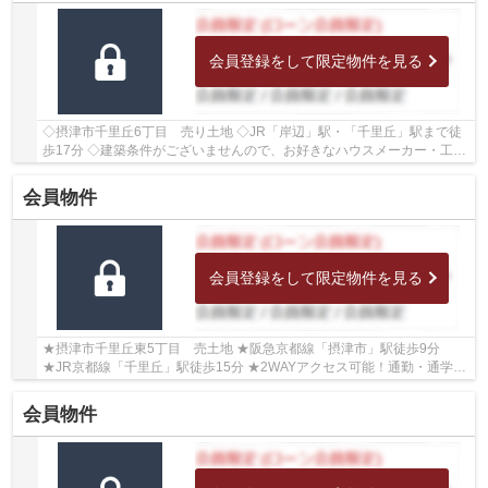
会員登録をして限定物件を見る
◇摂津市千里丘6丁目 売り土地 ◇JR「岸辺」駅・「千里丘」駅まで徒
歩17分 ◇建築条件がございませんので、お好きなハウスメーカー・工務
店にて建築いただけます ◇土地面積約47.91坪(158...
会員物件
会員登録をして限定物件を見る
★摂津市千里丘東5丁目 売土地 ★阪急京都線「摂津市」駅徒歩9分
★JR京都線「千里丘」駅徒歩15分 ★2WAYアクセス可能！通勤・通学・
お出かけに便利！ ★土地面積約63.18㎡ ★建ぺい率60％...
会員物件