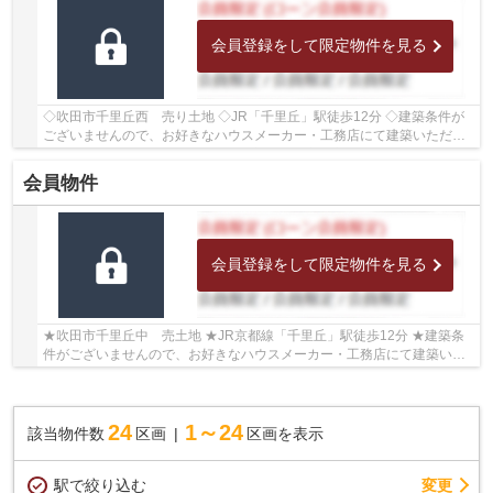
会員登録をして限定物件を見る
◇吹田市千里丘西 売り土地 ◇JR「千里丘」駅徒歩12分 ◇建築条件が
ございませんので、お好きなハウスメーカー・工務店にて建築いただけ
ます ◇土地面積225.29㎡ ◇建ぺい率50％、容積率10...
会員物件
会員登録をして限定物件を見る
★吹田市千里丘中 売土地 ★JR京都線「千里丘」駅徒歩12分 ★建築条
件がございませんので、お好きなハウスメーカー・工務店にて建築いた
だけます ★土地面積約132.72坪(438.75㎡) ★建ぺい...
24
1～24
該当物件数
区画
区画を表示
駅で絞り込む
変更