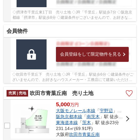
◇摂津市千里丘東1丁目 売り土地 ◇JR「千里丘」駅徒歩7分 ◇阪急京
都線「摂津市」駅徒歩8分 ◇建築条件がございませんので、お好きなハ
ウスメーカー・工務店にて建築いただけます ◇土地...
会員物件
会員登録をして限定物件を見る
◇吹田市千里丘下 売り土地 ◇JR「千里丘」駅徒歩6分 ◇建築条件がご
ざいませんので、お好きなハウスメーカー・工務店にて建築いただけま
す ◇土地面積110.82㎡ ◇建ぺい率60％、容積率150...
吹田市青葉丘南 売り土地
売買 | 売地
5,000
万
円
大阪モノレール本線
「
宇野辺
」駅 徒歩6分
阪急京都本線
「
南茨木
」駅 徒歩18分
東海道本線
「
茨木
」駅 徒歩23分
231.14㎡(69.91坪)
大阪府
吹田市
青葉丘南