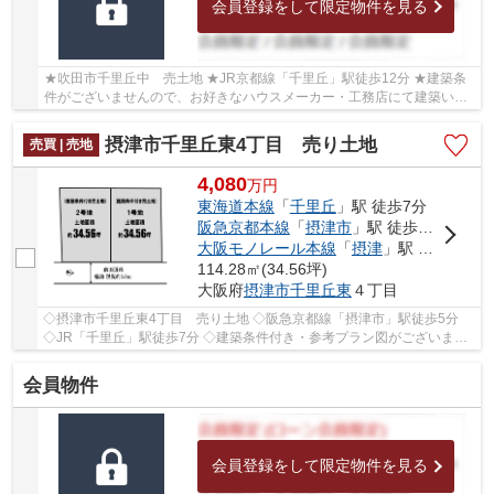
会員登録をして限定物件を見る
★吹田市千里丘中 売土地 ★JR京都線「千里丘」駅徒歩12分 ★建築条
件がございませんので、お好きなハウスメーカー・工務店にて建築いた
だけます ★土地面積約38.78坪(128.23㎡) ★建ぺい...
摂津市千里丘東4丁目 売り土地
売買 | 売地
4,080
万
円
東海道本線
「
千里丘
」駅 徒歩7分
阪急京都本線
「
摂津市
」駅 徒歩5分
大阪モノレール本線
「
摂津
」駅 徒歩20分
114.28㎡(34.56坪)
大阪府
摂津市
千里丘東
４丁目
◇摂津市千里丘東4丁目 売り土地 ◇阪急京都線「摂津市」駅徒歩5分
◇JR「千里丘」駅徒歩7分 ◇建築条件付き・参考プラン図がございます
◇土地面積約34.56坪(114.28㎡) ◇建ぺい率60％、容...
会員物件
会員登録をして限定物件を見る