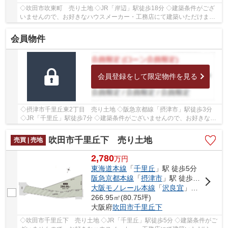
◇吹田市吹東町 売り土地 ◇JR「岸辺」駅徒歩18分 ◇建築条件がござ
いませんので、お好きなハウスメーカー・工務店にて建築いただけます
◇土地面積66.62㎡ ◇建ぺい率60％、容積率160％ ◇...
会員物件
会員登録をして限定物件を見る
◇摂津市千里丘東2丁目 売り土地 ◇阪急京都線「摂津市」駅徒歩3分
◇JR「千里丘」駅徒歩7分 ◇建築条件がございませんので、お好きなハ
ウスメーカー・工務店にて建築いただけます ◇土地...
吹田市千里丘下 売り土地
売買 | 売地
2,780
万
円
東海道本線
「
千里丘
」駅 徒歩5分
阪急京都本線
「
摂津市
」駅 徒歩19分
大阪モノレール本線
「
沢良宜
」駅 徒歩31分
266.95㎡(80.75坪)
大阪府
吹田市
千里丘下
◇吹田市千里丘下 売り土地 ◇JR「千里丘」駅徒歩5分 ◇建築条件がご