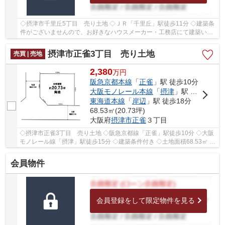
◇摂津市千里丘5丁目 売り土地 ◇ＪＲ「千里丘」駅徒歩11分 ◇建築条
件がございませんので、お好きなハウスメーカー・工務店にて建築いた
だけます ◇土地面積71.7㎡ ◇建ぺい率60％、容積...
摂津市正雀3丁目 売り土地
売買 | 売地
2,380
万
円
阪急京都本線
「
正雀
」駅 徒歩10分
大阪モノレール本線
「
摂津
」駅 徒歩16分
東海道本線
「
岸辺
」駅 徒歩18分
68.53㎡(20.73坪)
大阪府
摂津市
正雀
３丁目
◇摂津市正雀3丁目 売り土地 ◇阪急京都線「正雀」駅徒歩10分 ◇大阪
モノレール線「摂津」駅徒歩15分 ◇建築条件付き ◇土地面積68.53㎡ ◇
建蔽率60％、容積率200％ ◇南東側に幅員約4.5ｍの...
会員物件
会員登録をして限定物件を見る