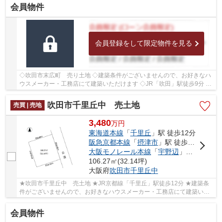
会員物件
会員登録をして限定物件を見る
◇吹田市末広町 売り土地 ◇建築条件がございませんので、お好きなハ
ウスメーカー・工務店にて建築いただけます ◇JR「吹田」駅徒歩9分 ◇
土地面積84.38㎡ ◇建ぺい率60％、容積率160％ ◇...
吹田市千里丘中 売土地
売買 | 売地
3,480
万
円
東海道本線
「
千里丘
」駅 徒歩12分
阪急京都本線
「
摂津市
」駅 徒歩22分
大阪モノレール本線
「
宇野辺
」駅 徒歩27分
106.27㎡(32.14坪)
大阪府
吹田市
千里丘中
★吹田市千里丘中 売土地 ★JR京都線「千里丘」駅徒歩12分 ★建築条
件がございませんので、お好きなハウスメーカー・工務店にて建築いた
だけます ★土地面積106.27㎡ ★建ぺい率50％、容積...
会員物件