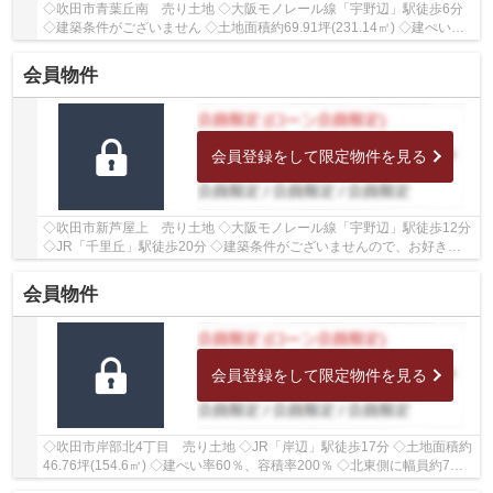
◇吹田市青葉丘南 売り土地 ◇大阪モノレール線「宇野辺」駅徒歩6分
◇建築条件がございません ◇土地面積約69.91坪(231.14㎡) ◇建ぺい率
60％、容積率200％ ◇北側に幅員約4ｍ、西側に幅員...
会員物件
会員登録をして限定物件を見る
◇吹田市新芦屋上 売り土地 ◇大阪モノレール線「宇野辺」駅徒歩12分
◇JR「千里丘」駅徒歩20分 ◇建築条件がございませんので、お好きな
ハウスメーカー・工務店にて建築いただけます ◇土...
会員物件
会員登録をして限定物件を見る
◇吹田市岸部北4丁目 売り土地 ◇JR「岸辺」駅徒歩17分 ◇土地面積約
46.76坪(154.6㎡) ◇建ぺい率60％、容積率200％ ◇北東側に幅員約7ｍ
の公道に約9.9ｍ接面しております ◇学校区は岸部第...