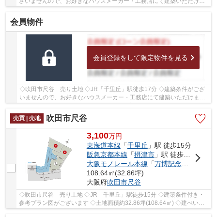
ざいませんので、お好きなハウスメーカー・工務店にて建築いただけま
す ◇土地面積約80.75坪(266.95㎡) ◇建ぺい率60％...
会員物件
会員登録をして限定物件を見る
◇吹田市尺谷 売り土地 ◇JR「千里丘」駅徒歩17分 ◇建築条件がござ
いませんので、お好きなハウスメーカー・工務店にて建築いただけます
◇土地面積約72.16坪(238.56㎡) ◇建ぺい率60％、...
吹田市尺谷
売買 | 売地
3,100
万
円
東海道本線
「
千里丘
」駅 徒歩15分
阪急京都本線
「
摂津市
」駅 徒歩24分
大阪モノレール本線
「
万博記念公園
」駅 徒
108.64㎡(32.86坪)
大阪府
吹田市
尺谷
◇吹田市尺谷 売り土地 ◇JR「千里丘」駅徒歩15分 ◇建築条件付き・
参考プラン図がございます ◇土地面積約32.86坪(108.64㎡) ◇建ぺい率
60％、容積率200％ ◇学校区は南山田小学校、山田中...