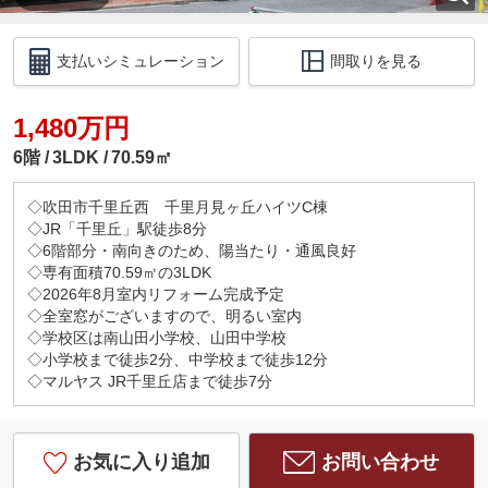
支払いシミュレーション
間取りを見る
1,480万円
6階
3LDK
70.59㎡
◇吹田市千里丘西 千里月見ヶ丘ハイツC棟
◇JR「千里丘」駅徒歩8分
◇6階部分・南向きのため、陽当たり・通風良好
◇専有面積70.59㎡の3LDK
◇2026年8月室内リフォーム完成予定
◇全室窓がございますので、明るい室内
◇学校区は南山田小学校、山田中学校
◇小学校まで徒歩2分、中学校まで徒歩12分
◇マルヤス JR千里丘店まで徒歩7分
お気に入り追加
お問い合わせ