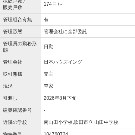
棟総戸数 /
174戸 / -
販売戸数
管理組合有無
有
管理形態
管理会社に全部委託
管理員の勤務形
日勤
態
管理会社
日本ハウズイング
取引態様
売主
現況
空家
引渡し
2026年8月下旬
建築確認番号
-
近隣の学校
南山田小学校,吹田市立 山田中学校
物件番号
104760724