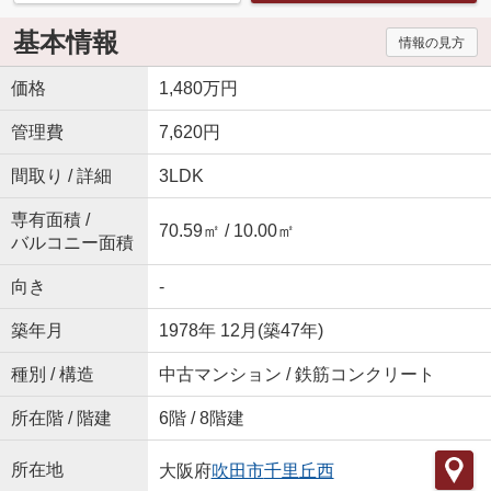
基本情報
情報の見方
価格
1,480万円
管理費
7,620円
間取り / 詳細
3LDK
専有面積 /
70.59㎡ / 10.00㎡
バルコニー面積
向き
-
築年月
1978年 12月(築47年)
種別 / 構造
中古マンション / 鉄筋コンクリート
所在階 / 階建
6階 / 8階建
所在地
大阪府
吹田市
千里丘西