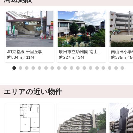
JR京都線 千里丘駅
吹田市立幼稚園 南山田幼稚園
南山田小学
約804m／11分
約227m／3分
約375m／
エリアの近い物件