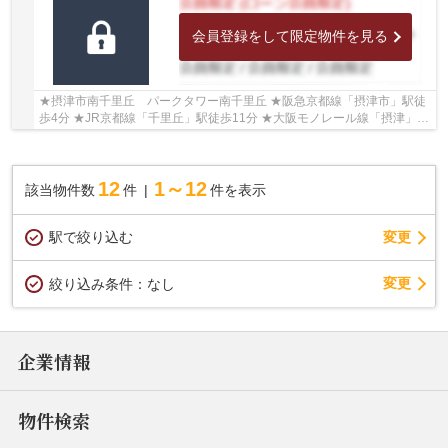
会員登録をして限定物件を見る
★摂津市南千里丘 パークタワー南千里丘 ★阪急京都線「摂津市」駅徒
歩4分 ★JR京都線「千里丘」駅徒歩11分 ★大阪モノレール線「摂津」駅
徒歩11分 ★8階部分・北西角部屋のため、陽当たり...
12
1～12
該当物件数
件
件を表示
駅で絞り込む
変更
変更
絞り込み条件：
なし
企業情報
物件検索