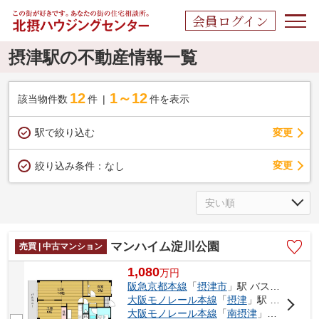
会員ログイン
摂津駅の不動産情報一覧
12
1～12
該当物件数
件
件を表示
駅で絞り込む
変更
変更
絞り込み条件：
なし
マンハイム淀川公園
売買 | 中古マンション
1,080
万
円
阪急京都本線
「
摂津市
」駅 バス13分 「中鳥飼」 停歩3分
大阪モノレール本線
「
摂津
」駅 バス16分 「中鳥飼」 停歩3分
大阪モノレール本線
「
南摂津
」駅 バス9分 「中鳥飼」 停歩3分