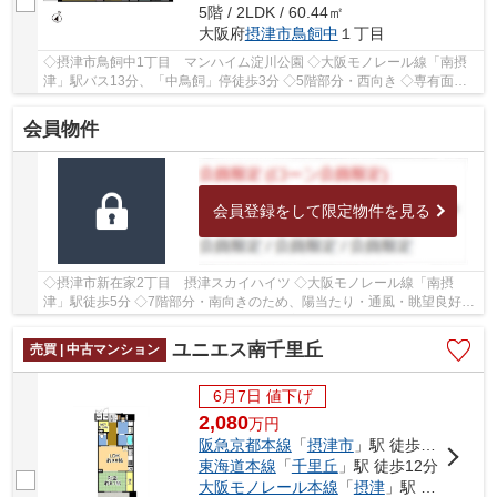
5階 / 2LDK / 60.44㎡
大阪府
摂津市
鳥飼中
１丁目
◇摂津市鳥飼中1丁目 マンハイム淀川公園 ◇大阪モノレール線「南摂
津」駅バス13分、「中鳥飼」停徒歩3分 ◇5階部分・西向き ◇専有面積
60.44㎡の2LDK ◇学校区は鳥飼小学校、第五中学校 ◇...
会員物件
会員登録をして限定物件を見る
◇摂津市新在家2丁目 摂津スカイハイツ ◇大阪モノレール線「南摂
津」駅徒歩5分 ◇7階部分・南向きのため、陽当たり・通風・眺望良好♪
◇専有面積81.86㎡の3LDK ◇2026年4月室内リフォーム...
ユニエス南千里丘
売買 | 中古マンション
6月7日 値下げ
2,080
万
円
阪急京都本線
「
摂津市
」駅 徒歩2分
東海道本線
「
千里丘
」駅 徒歩12分
大阪モノレール本線
「
摂津
」駅 徒歩15分