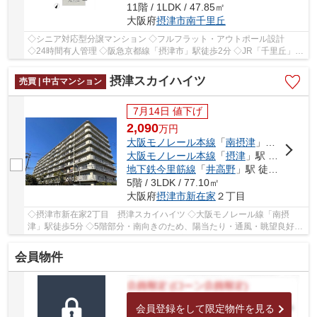
11階 / 1LDK / 47.85㎡
大阪府
摂津市
南千里丘
◇シニア対応型分譲マンション ◇フルフラット・アウトポール設計
◇24時間有人管理 ◇阪急京都線「摂津市」駅徒歩2分 ◇JR「千里丘」駅
徒歩12分 ◇大阪モノレール線「摂津」駅徒歩15分 ◇ペ...
摂津スカイハイツ
売買 | 中古マンション
7月14日 値下げ
2,090
万
円
大阪モノレール本線
「
南摂津
」駅 徒歩5分
大阪モノレール本線
「
摂津
」駅 徒歩21分
地下鉄今里筋線
「
井高野
」駅 徒歩31分
5階 / 3LDK / 77.10㎡
大阪府
摂津市
新在家
２丁目
◇摂津市新在家2丁目 摂津スカイハイツ ◇大阪モノレール線「南摂
津」駅徒歩5分 ◇5階部分・南向きのため、陽当たり・通風・眺望良好♪
◇専有面積77.1㎡の3LDK ◇2026年4月室内リフォーム...
会員物件
会員登録をして限定物件を見る