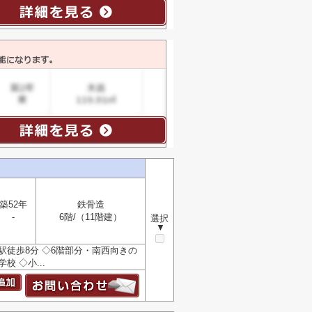
築52年
鉄骨造
-
6階/（11階建）
選択
▼
駅徒歩8分 ◇6階部分・南西向きの
校 ◇小...