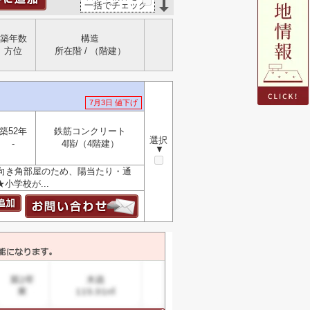
一括でチェック
築年数
構造
方位
所在階 / （階建）
7月3日 値下げ
築52年
鉄筋コンクリート
選択
-
4階/（4階建）
▼
西向き角部屋のため、陽当たり・通
小学校が...