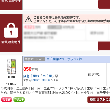
南千里第2コーポラスC棟
中古マンション
850
万円
徒歩10分
阪急千里線
「
南千里
」駅
3LDK
大阪府
吹田市
千里山西
６丁目
51.84㎡
◇吹田市千里山西6丁目 南千里第2コーポラスC棟 ◇阪急千里線「南千里」
ため、陽当たり良好♪ ◇専有面積51.84㎡の2LDK ◇桃山台小学校、南千里中学