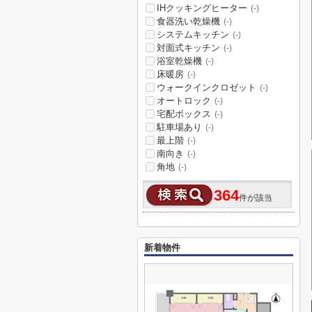
IHクッキングヒーター
(-)
食器洗い乾燥機
(-)
システムキッチン
(-)
対面式キッチン
(-)
浴室乾燥機
(-)
床暖房
(-)
ウォークインクロゼット
(-)
オートロック
(-)
宅配ボックス
(-)
駐車場あり
(-)
最上階
(-)
南向き
(-)
角地
(-)
364
件が該当
新着物件