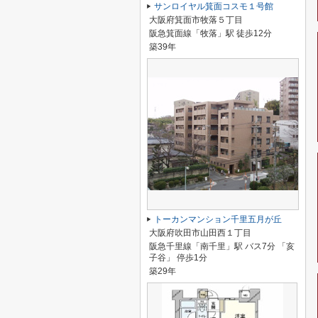
サンロイヤル箕面コスモ１号館
大阪府箕面市牧落５丁目
阪急箕面線「牧落」駅 徒歩12分
築39年
トーカンマンション千里五月が丘
大阪府吹田市山田西１丁目
阪急千里線「南千里」駅 バス7分 「亥
子谷」 停歩1分
築29年