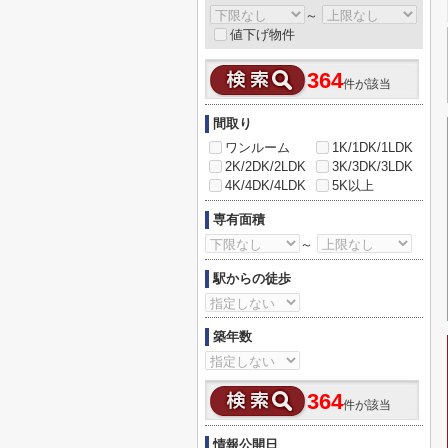
～
値下げ物件
364
件が該当
間取り
ワンルーム
1K/1DK/1LDK
2K/2DK/2LDK
3K/3DK/3LDK
4K/4DK/4LDK
5K以上
専有面積
～
駅からの徒歩
築年数
364
件が該当
情報公開日