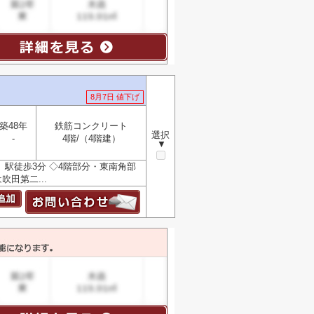
8月7日 値下げ
築48年
鉄筋コンクリート
選択
-
4階/（4階建）
▼
駅徒歩3分 ◇4階部分・東南角部
吹田第二...