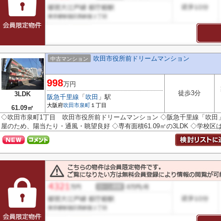
吹田市役所前ドリームマンション
中古マンション
998
万円
徒歩3分
3LDK
阪急千里線
「
吹田
」駅
大阪府
吹田市
泉町
１丁目
61.09㎡
◇吹田市泉町1丁目 吹田市役所前ドリームマンション ◇阪急千里線「吹田」
屋のため、陽当たり・通風・眺望良好 ◇専有面積61.09㎡の3LDK ◇学校区は