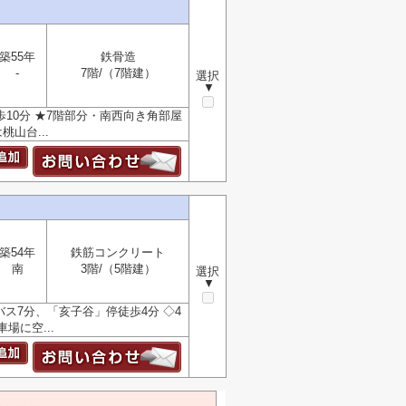
築55年
鉄骨造
-
7階/（7階建）
選択
▼
10分 ★7階部分・南西向き角部屋
山台...
築54年
鉄筋コンクリート
南
3階/（5階建）
選択
▼
ス7分、「亥子谷」停徒歩4分 ◇4
場に空...