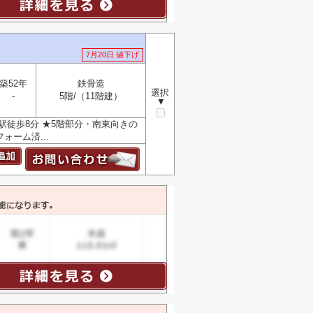
7月20日 値下げ
築52年
鉄骨造
選択
-
5階/（11階建）
▼
駅徒歩8分 ★5階部分・南東向きの
ォーム済...