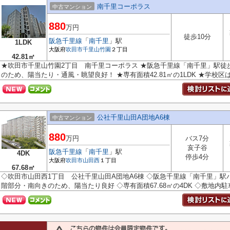
南千里コーポラス
中古マンション
880
万円
徒歩10分
阪急千里線
「
南千里
」駅
1LDK
大阪府
吹田市
千里山竹園
２丁目
42.81㎡
★吹田市千里山竹園2丁目 南千里コーポラス ★阪急千里線「南千里」駅徒歩
のため、陽当たり・通風・眺望良好！ ★専有面積42.81㎡の1LDK ★学校区は桃
公社千里山田A団地A6棟
中古マンション
880
万円
バス7分
亥子谷
阪急千里線
「
南千里
」駅
4DK
停歩4分
大阪府
吹田市
山田西
１丁目
67.68㎡
◇吹田市山田西1丁目 公社千里山田A団地A6棟 ◇阪急千里線「南千里」駅バ
階部分・南向きのため、陽当たり良好 ◇専有面積67.68㎡の4DK ◇敷地内駐車