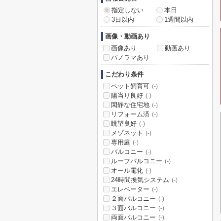
指定しない
本日
3日以内
1週間以内
画像・動画あり
画像あり
動画あり
パノラマあり
こだわり条件
ペット飼育可
(-)
陽当り良好
(-)
閑静な住宅地
(-)
リフォーム済
(-)
眺望良好
(-)
メゾネット
(-)
専用庭
(-)
バルコニー
(-)
ルーフバルコニー
(-)
オール電化
(-)
24時間換気システム
(-)
エレベーター
(-)
２面バルコニー
(-)
３面バルコニー
(-)
両面バルコニー
(-)