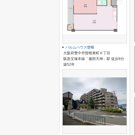
パルムハウス曽根
大阪府豊中市曽根東町６丁目
阪急宝塚本線「服部天神」駅 徒歩8分
築52年