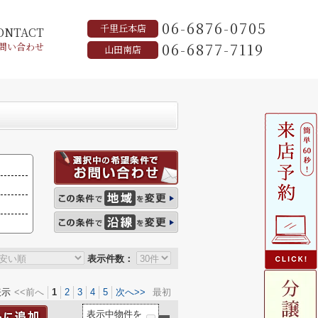
06-6876-0705
千里丘本店
ONTACT
06-6877-7119
問い合わせ
山田南店
表示件数：
表示
<<前へ
1
2
3
4
5
次へ>>
最初
表示中物件を