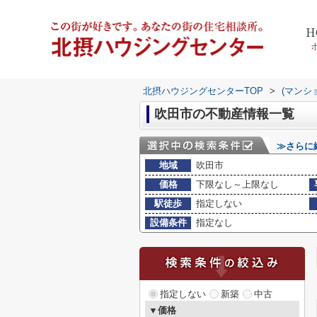
H
北摂ハウジングセンターTOP
>
(マンシ
吹田市の不動産情報一覧
≫さらに
地域
吹田市
価格
下限なし～上限なし
駅徒歩
指定しない
設備条件
指定なし
指定しない
新築
中古
▼価格