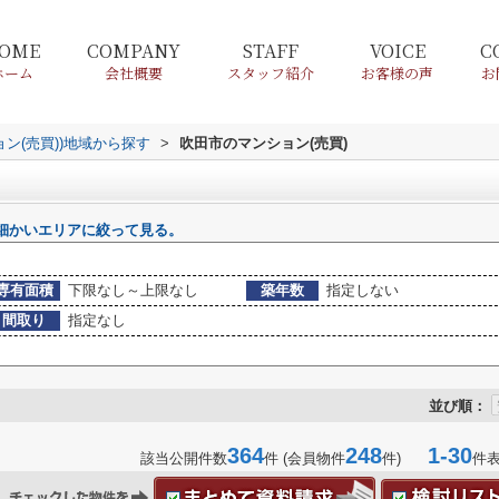
OME
COMPANY
STAFF
VOICE
C
ホーム
会社概要
スタッフ紹介
お客様の声
お
ョン(売買))地域から探す
>
吹田市のマンション(売買)
細かいエリアに絞って見る。
専有面積
下限なし～上限なし
築年数
指定しない
間取り
指定なし
並び順：
364
248
1-30
該当公開件数
件 (会員物件
件)
件