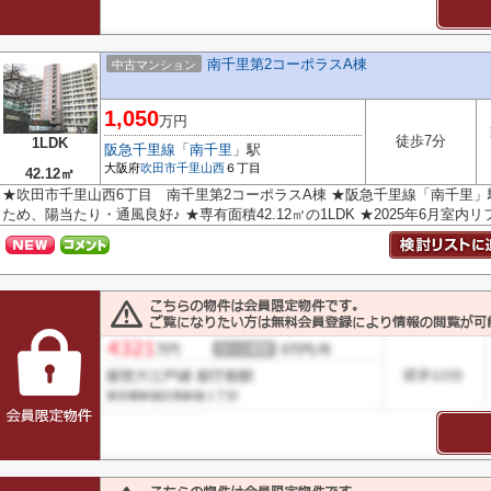
南千里第2コーポラスA棟
中古マンション
1,050
万円
徒歩7分
1LDK
阪急千里線
「
南千里
」駅
大阪府
吹田市
千里山西
６丁目
42.12㎡
★吹田市千里山西6丁目 南千里第2コーポラスA棟 ★阪急千里線「南千里」
ため、陽当たり・通風良好♪ ★専有面積42.12㎡の1LDK ★2025年6月室内リフ