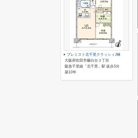
プレミスト北千里クラッシィJ棟
大阪府吹田市藤白台３丁目
阪急千里線「北千里」駅 徒歩3分
築10年