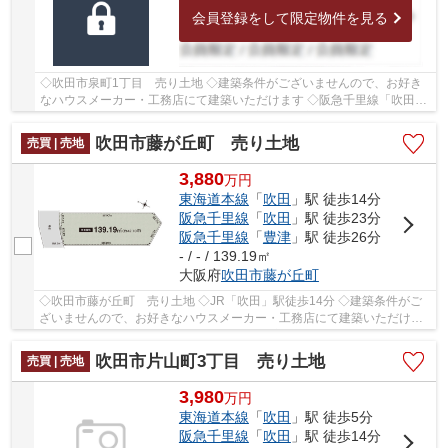
会員登録をして限定物件を見る
◇吹田市泉町1丁目 売り土地 ◇建築条件がございませんので、お好き
なハウスメーカー・工務店にて建築いただけます ◇阪急千里線「吹田」
駅徒歩3分 ◇土地面積64.53㎡ ◇建ぺい率60％、容...
吹田市藤が丘町 売り土地
売買 | 売地
3,880
万
円
東海道本線
「
吹田
」駅 徒歩14分
阪急千里線
「
吹田
」駅 徒歩23分
阪急千里線
「
豊津
」駅 徒歩26分
- / - / 139.19㎡
大阪府
吹田市
藤が丘町
◇吹田市藤が丘町 売り土地 ◇JR「吹田」駅徒歩14分 ◇建築条件がご
ざいませんので、お好きなハウスメーカー・工務店にて建築いただけま
す ◇土地面積約42.1坪(139.19㎡) ◇建ぺい率60％、...
吹田市片山町3丁目 売り土地
売買 | 売地
3,980
万
円
東海道本線
「
吹田
」駅 徒歩5分
阪急千里線
「
吹田
」駅 徒歩14分