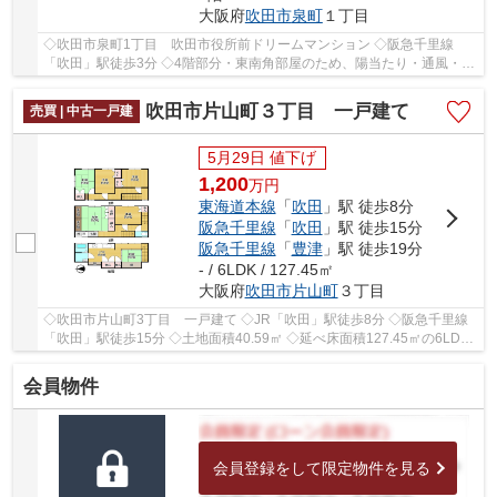
大阪府
吹田市
泉町
１丁目
◇吹田市泉町1丁目 吹田市役所前ドリームマンション ◇阪急千里線
「吹田」駅徒歩3分 ◇4階部分・東南角部屋のため、陽当たり・通風・眺
望良好 ◇専有面積61.09㎡の3LDK ◇学校区は吹田第二...
吹田市片山町３丁目 一戸建て
売買 | 中古一戸建
5月29日 値下げ
1,200
万
円
東海道本線
「
吹田
」駅 徒歩8分
阪急千里線
「
吹田
」駅 徒歩15分
阪急千里線
「
豊津
」駅 徒歩19分
- / 6LDK / 127.45㎡
大阪府
吹田市
片山町
３丁目
◇吹田市片山町3丁目 一戸建て ◇JR「吹田」駅徒歩8分 ◇阪急千里線
「吹田」駅徒歩15分 ◇土地面積40.59㎡ ◇延べ床面積127.45㎡の6LDK
◇学校区は片山小学校、片山中学校 ◇小学校まで徒歩5...
会員物件
会員登録をして限定物件を見る