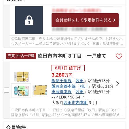
会員登録をして限定物件を見る
◇吹田市末広町 売り土地 ◇建築条件がございませんので、お好きなハ
ウスメーカー・工務店にて建築いただけます ◇JR「吹田」駅徒歩9分 ◇
土地面積84.38㎡ ◇建ぺい率60％、容積率160％ ◇...
吹田市内本町３丁目 一戸建て
売買 | 中古一戸建
8月1日 値下げ
3,280
万
円
阪急千里線
「
吹田
」駅 徒歩13分
阪急京都本線
「
相川
」駅 徒歩11分
東海道本線
「
吹田
」駅 徒歩12分
- / 4LDK / 98.64㎡
大阪府
吹田市
内本町
３丁目
◇吹田市内本町３丁目 一戸建て ◇阪急千里線「吹田」駅徒歩13分 ◇
阪急京都線「相川」駅徒歩11分 ◇土地面積52.47㎡ ◇延べ床面積98.64
㎡の34SDK ◇駐車スペースがございます ◇南側に幅員...
会員物件