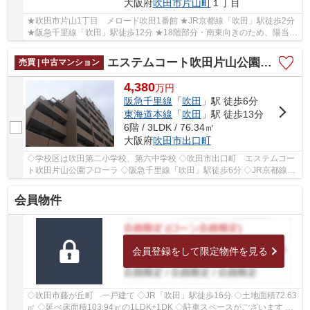
大阪府
吹田市
片山町
１丁目
★吹田市片山1丁目 メロード吹田1番館 ★JR京都線「吹田」駅徒歩2分
★阪急千里線「吹田」駅徒歩12分 ★18階部分・南東向きのため、陽当た
り・通風・眺望良好！ ★専有面積77.43㎡の2LDK ★...
エステムコート吹田片山公園フローラ
売買 | 中古マンション
4,380
万
円
阪急千里線
「
吹田
」駅 徒歩6分
東海道本線
「
吹田
」駅 徒歩13分
6階 / 3LDK / 76.34㎡
大阪府
吹田市
出口町
◇学校区は吹田第二小学校、第六中学校 ◇吹田市出口町 エステムコー
ト吹田片山公園フローラ ◇阪急千里線「吹田」駅徒歩6分 ◇JR京都線
「吹田」駅徒歩13分 ◇6階部分・三方角部屋のため、...
会員物件
会員登録をして限定物件を見る
◇吹田市藤が丘町 一戸建て ◇JR「吹田」駅徒歩16分 ◇土地面積72.63
㎡ ◇延べ床面積103.94㎡の1LDK+1DK ◇駐車スペースがございます ◇