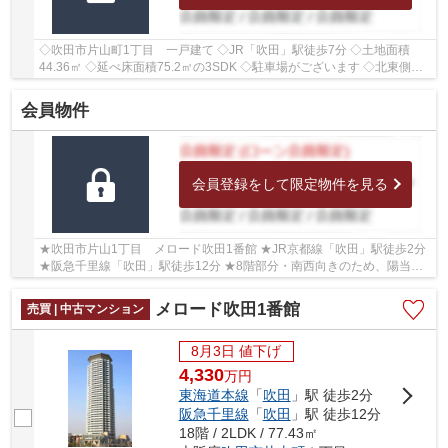
◇吹田市片山町1丁目 一戸建て ◇JR「吹田」駅徒歩7分 ◇土地面積
44.36㎡ ◇延べ床面積75.2㎡の3SDK ◇駐車場がございます ◇北東側に
幅員約4.7ｍの公道に約2.4ｍ接面しております ◇学校区...
会員物件
会員登録をして限定物件を見る
★吹田市片山1丁目 メロード吹田1番館 ★JR京都線「吹田」駅徒歩2分
★阪急千里線「吹田」駅徒歩12分 ★8階部分・南西向きのため、陽当た
り・通風・眺望良好！ ★専有面積87.37㎡の3LDK ★...
メロード吹田1番館
売買 | 中古マンション
8月3日 値下げ
4,330
万
円
東海道本線
「
吹田
」駅 徒歩2分
阪急千里線
「
吹田
」駅 徒歩12分
18階 / 2LDK / 77.43㎡