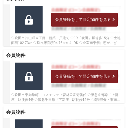
会員登録をして限定物件を見る
◇吹田市片山町４丁目 新築一戸建て ◇JR「吹田」駅徒歩15分 ◇土地
面積102.73㎡ ◇延べ床面積94.76㎡の4LDK ◇全室南東側に窓がござい
ますので、明るい室内 ◇駐車スペースがございます ◇...
会員物件
会員登録をして限定物件を見る
◇吹田市東御旅町 コスモシティ森林公園壱番館 ◇阪急京都線「上新
庄」駅徒歩4分 ◇阪急千里線「下新庄」駅徒歩15分 ◇9階部分・東南北
三方角部屋のため、陽当たり・通風・眺望良好 ◇専有...
会員物件