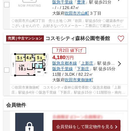
阪急千里線
「
豊津
」駅 徒歩21分
- / - / 126.47㎡
大阪府
吹田市
片山町
３丁目
◇吹田市片山町3丁目 売り土地 ◇JR「吹田」駅徒歩5分 ◇建築条件が
ございませんので、お好きなハウスメーカー・工務店にて建築いただけ
ます ◇土地面積126.47㎡ ◇建蔽率60％、容積率200...
コスモシティ森林公園壱番館
売買 | 中古マンション
7月2日 値下げ
4,180
万
円
阪急京都本線
「
上新庄
」駅 徒歩4分
阪急千里線
「
下新庄
」駅 徒歩15分
11階 / 3LDK / 82.22㎡
大阪府
吹田市
東御旅町
◇吹田市東御旅町 コスモシティ森林公園壱番館 ◇阪急京都線「上新
庄」駅徒歩4分 ◇阪急千里線「下新庄」駅徒歩15分 ◇11階部分・南向き
のため、陽当たり・通風・眺望良好 ◇専有面積82.22...
会員物件
会員登録をして限定物件を見る