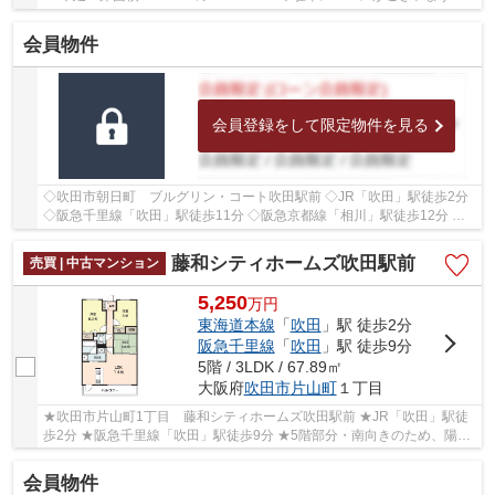
北西側に幅員約4ｍの公道に接面しております ◇学校区...
会員物件
会員登録をして限定物件を見る
◇吹田市朝日町 ブルグリン・コート吹田駅前 ◇JR「吹田」駅徒歩2分
◇阪急千里線「吹田」駅徒歩11分 ◇阪急京都線「相川」駅徒歩12分 ◇1
階部分・南東向きのため、陽当たり良好♪ ◇専有面...
藤和シティホームズ吹田駅前
売買 | 中古マンション
5,250
万
円
東海道本線
「
吹田
」駅 徒歩2分
阪急千里線
「
吹田
」駅 徒歩9分
5階 / 3LDK / 67.89㎡
大阪府
吹田市
片山町
１丁目
★吹田市片山町1丁目 藤和シティホームズ吹田駅前 ★JR「吹田」駅徒
歩2分 ★阪急千里線「吹田」駅徒歩9分 ★5階部分・南向きのため、陽当
たり・通風良好♪ ★専有面積67.89㎡の3LDK ★2025年...
会員物件