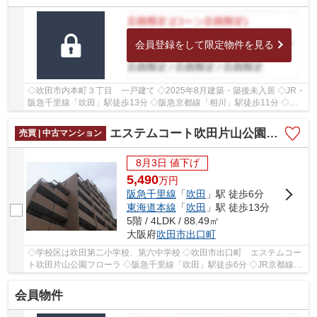
会員登録をして限定物件を見る
◇吹田市内本町３丁目 一戸建て ◇2025年8月建築・築後未入居 ◇JR・
阪急千里線「吹田」駅徒歩13分 ◇阪急京都線「相川」駅徒歩11分 ◇土
地面積60.4㎡ ◇延べ床面積66.55㎡の1SLDK ◇駐車ス...
エステムコート吹田片山公園フローラ
売買 | 中古マンション
8月3日 値下げ
5,490
万
円
阪急千里線
「
吹田
」駅 徒歩6分
東海道本線
「
吹田
」駅 徒歩13分
5階 / 4LDK / 88.49㎡
大阪府
吹田市
出口町
◇学校区は吹田第二小学校、第六中学校 ◇吹田市出口町 エステムコー
ト吹田片山公園フローラ ◇阪急千里線「吹田」駅徒歩6分 ◇JR京都線
「吹田」駅徒歩13分 ◇5階部分・南東向き角部屋のた...
会員物件