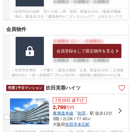
◇吹田市日の出町 売り土地 ◇JR「吹田」駅徒歩10分 ◇阪急京都線
「相川」駅徒歩11分 ◇建築条件がございませんので、お好きなハウスメ
ーカー・工務店にて建築いただけます ◇土地面積44.5...
会員物件
会員登録をして限定物件を見る
◇吹田市吹東町 一戸建て ◇阪急京都線「正雀」駅徒歩18分 ◇土地面
積66.62㎡ ◇延べ床面積77.25㎡の3LDK ◇南西側に幅員約4ｍの公道に
接面しております ◇学校区は吹田東小学校、第五中学...
吹田芙蓉ハイツ
売買 | 中古マンション
7月20日 値下げ
2,799
万
円
東海道本線
「
吹田
」駅 徒歩12分
3階 / 2LDK / 77.40㎡
大阪府
吹田市
末広町
◇吹田市末広町 吹田芙蓉ハイツ ◇JR「吹田」駅徒歩12分 ◇3階部分・