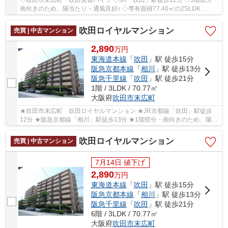
南向きのため、陽当たり・通風良好♪ ◇専有面積77.40㎡の2SLDK
◇2025年12月室内リフォーム済 ◇吹田第三小学校、第五中...
吹田ロイヤルマンション
売買 | 中古マンション
2,890
万
円
東海道本線
「
吹田
」駅 徒歩15分
阪急京都本線
「
相川
」駅 徒歩13分
阪急千里線
「
吹田
」駅 徒歩21分
1階 / 3LDK / 70.77㎡
大阪府
吹田市
末広町
★吹田市末広町 吹田ロイヤルマンション ★JR京都線「吹田」駅徒歩
12分 ★阪急京都線「相川」駅徒歩13分 ★1階部分・南向きのため、陽当
たり良好♪ ★専有面積70.77㎡の3LDK ★14.14㎡の専用...
吹田ロイヤルマンション
売買 | 中古マンション
7月14日 値下げ
2,890
万
円
東海道本線
「
吹田
」駅 徒歩15分
阪急京都本線
「
相川
」駅 徒歩13分
阪急千里線
「
吹田
」駅 徒歩21分
6階 / 3LDK / 70.77㎡
大阪府
吹田市
末広町