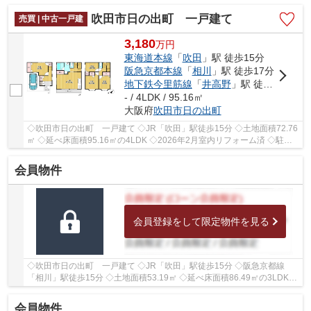
め、陽当たり・通風良好♪ ◇専有面積57.78㎡の2LDK ...
吹田市日の出町 一戸建て
売買 | 中古一戸建
3,180
万
円
東海道本線
「
吹田
」駅 徒歩15分
阪急京都本線
「
相川
」駅 徒歩17分
地下鉄今里筋線
「
井高野
」駅 徒歩22分
- / 4LDK / 95.16㎡
大阪府
吹田市
日の出町
◇吹田市日の出町 一戸建て ◇JR「吹田」駅徒歩15分 ◇土地面積72.76
㎡ ◇延べ床面積95.16㎡の4LDK ◇2026年2月室内リフォーム済 ◇駐車
スペースがございます ◇南東側に幅員約3.7ｍの道路に...
会員物件
会員登録をして限定物件を見る
◇吹田市日の出町 一戸建て ◇JR「吹田」駅徒歩15分 ◇阪急京都線
「相川」駅徒歩15分 ◇土地面積53.19㎡ ◇延べ床面積86.49㎡の3LDK
◇駐車スペースがございます ◇南東側に幅員約4ｍの公道...
会員物件