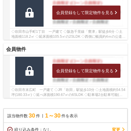
会員登録をして限定物件を見る
◇吹田市山手町1丁目 一戸建て ◇阪急千里線「豊津」駅徒歩6分 ◇土
地面積118.2㎡ ◇延床面積105.5㎡の2SLDK ◇西側に幅員約4ｍの公道に
接面しております ◇学校区は山手小学校、豊津中学校...
会員物件
会員登録をして限定物件を見る
◇吹田市末広町 一戸建て ◇JR「吹田」駅徒歩10分 ◇土地面積約54.54
坪(180.33㎡) ◇延べ床面積190.67㎡の6SLDK ◇駐車場2台駐車可能(車
種による) ◇北側・西側に約4ｍの公道に接面しており...
30
1～30
該当物件数
件
件を表示
変更
絞り込み条件：
なし