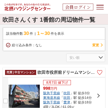
会員ログイン
吹田さんくす 1番館の周辺物件一覧
30
1～30
該当物件数
件
件を表示
変更
絞り込み条件：
なし
吹田市役所前ドリームマンション
売買 | 中古マンション
8月7日 値下げ
998
万
円
阪急千里線
「
吹田
」駅 徒歩3分
東海道本線
「
吹田
」駅 徒歩14分
阪急千里線
「
豊津
」駅 徒歩18分
4階 / 3LDK / 61.09㎡