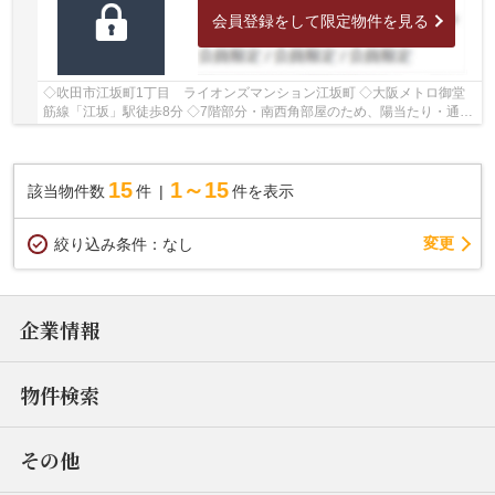
会員登録をして限定物件を見る
◇吹田市江坂町1丁目 ライオンズマンション江坂町 ◇大阪メトロ御堂
筋線「江坂」駅徒歩8分 ◇7階部分・南西角部屋のため、陽当たり・通
風・眺望良好♪ ◇専有面積103.99㎡の3LDK ◇2026年6...
15
1～15
該当物件数
件
件を表示
変更
絞り込み条件：
なし
企業情報
物件検索
その他