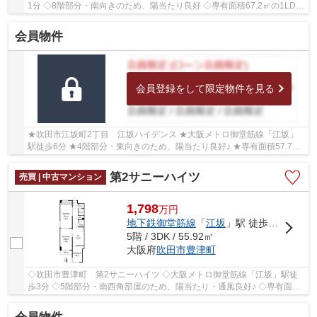
1分 ◇8階部分・南向きのため、陽当たり良好 ◇専有面積67.2㎡の1LDK
◇LDKが広々約23.5帖！ゆったりとお住まいいただ...
会員物件
会員登録をして限定物件を見る
★吹田市江坂町2丁目 江坂ハイデンス ★大阪メトロ御堂筋線「江坂」
駅徒歩6分 ★4階部分・東向きのため、陽当たり良好♪ ★専有面積57.75
㎡の3LDK ★学校区は豊津第二小学校、豊津西中学校 ...
第2サニーハイツ
売買 | 中古マンション
1,798
万
円
地下鉄御堂筋線
「
江坂
」駅 徒歩3分
5階 / 3DK / 55.92㎡
大阪府
吹田市
豊津町
◇吹田市豊津町 第2サニーハイツ ◇大阪メトロ御堂筋線「江坂」駅徒
歩3分 ◇5階部分・南西角部屋のため、陽当たり・通風良好♪ ◇専有面積
55.92㎡の3DK ◇豊津第二小学校、豊津西中学校 ◇教...