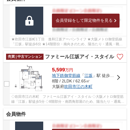
会員登録をして限定物件を見る
★吹田市江坂町1丁目 進和江坂アーバンライフ ★大阪メトロ御堂筋線
「江坂」駅徒歩6分 ★14階部分・南向きのため、陽当たり・通風・眺望
良好♪ ★専有面積123.30㎡の3LDK ★学校区は豊津第...
ファミール江坂アイ・スタイル
売買 | 中古マンション
5,599
万
円
地下鉄御堂筋線
「
江坂
」駅 徒歩5分
8階 / 2LDK / 62.65㎡
大阪府
吹田市
江の木町
◇吹田市江の木町 ファミール江坂アイ・スタイル ◇大阪メトロ御堂筋
線「江坂」駅徒歩5分 ◇8階部分・南西角部屋のため、陽当たり・通風・
眺望良好♪ ◇専有面積62.65㎡の2LDK ◇2026年10月...
会員物件