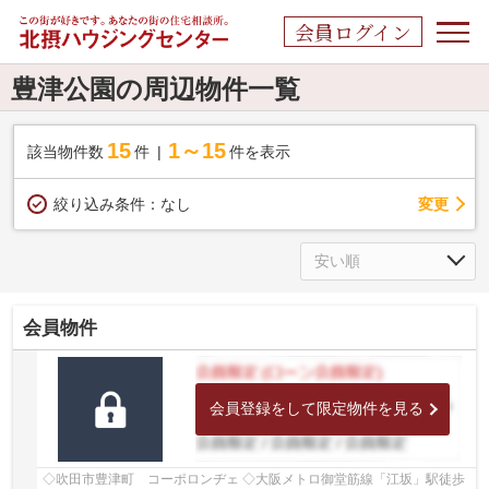
会員ログイン
豊津公園の周辺物件一覧
15
1～15
該当物件数
件
件を表示
変更
絞り込み条件：
なし
会員物件
会員登録をして限定物件を見る
◇吹田市豊津町 コーポロンヂェ ◇大阪メトロ御堂筋線「江坂」駅徒歩