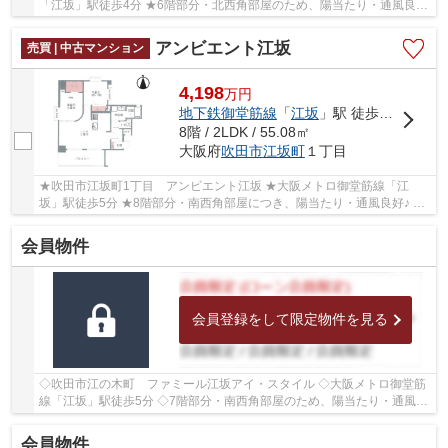
「江坂」駅徒歩4分 ★6階部分・北西角部屋のため、陽当たり・通風良好
★専有面積66.27㎡の3LDK ★学校区は豊津第二小学...
アンビエント江坂
売買 | 中古マンション
4,198
万
円
地下鉄御堂筋線
「
江坂
」駅 徒歩5分
8階 / 2LDK / 55.08㎡
大阪府
吹田市
江坂町
１丁目
★吹田市江坂町1丁目 アンビエント江坂 ★大阪メトロ御堂筋線「江
坂」駅徒歩5分 ★8階部分・南西角部屋につき、陽当たり・通風良好♪ ★
専有面積55.08㎡の2LDK ★室内リフォーム予定 ★学校...
会員物件
会員登録をして限定物件を見る
◇吹田市江の木町 ファミール江坂アイ・スタイル ◇大阪メトロ御堂筋
線「江坂」駅徒歩5分 ◇7階部分・南西角部屋のため、陽当たり・通風・
眺望良好♪ ◇専有面積62.65㎡の2LDK ◇2023年6月...
会員物件