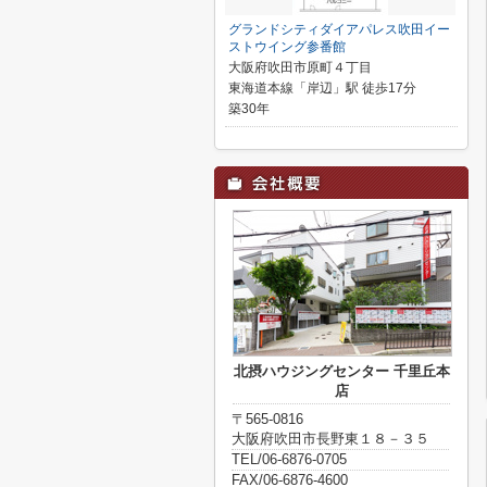
グランドシティダイアパレス吹田イー
ストウイング参番館
大阪府吹田市原町４丁目
東海道本線「岸辺」駅 徒歩17分
築30年
北摂ハウジングセンター 千里丘本
店
〒565-0816
大阪府吹田市長野東１８－３５
TEL/06-6876-0705
FAX/06-6876-4600