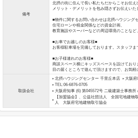
北摂の街に住んで長い私たちだからこそお伝え
メリット・デメリットを包み隠さずお伝えいた
備考
■物件に関するお問い合わせは北摂ハウジングセ
住宅ローンや税金関係などの資金計画、
教育施設やスーパーなどの周辺環境のことなど
■お車でお越しのお客様■
お客様駐車場を完備しております。スタッフま
■お子様連れのお客様■
商談スペース横にキッズスペースを設けており
目の届くところで遊んで頂けますので、お気軽
北摂ハウジングセンター 千里丘本店
大阪府
TEL:06-6876-0705
取扱会社
大阪府知事 (6) 第045572号 二級建築士事務所 
【加盟協会】、公益社団法人 全国宅地建物
人 大阪府宅地建物取引協会