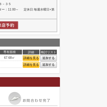
８－３５
ター：11:00～ 定休日:毎週水曜日+第
専有面積
詳細
検討リスト
67.68㎡
詳細を見る
追加する
詳細を見る
追加する