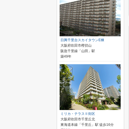
日興千里台スカイタウンE棟
大阪府吹田市樫切山
阪急千里線「山田」駅
築49年
ミリカ・テラスⅡ街区
大阪府吹田市千里丘北
東海道本線「千里丘」駅 徒歩16分