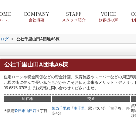
OME
COMPANY
STAFF
VOICE
C
ホーム
会社概要
スタッフ紹介
お客様の声
お
タログ
>
公社千里山田A団地A6棟
公社千里山田A団地A6棟
住宅ローンや税金関係などの資金計画、教育施設やスーパーなどの周辺環
北摂の街に住んで長い私たちだからこそお伝え出来るメリット・デメリッ
06-6876-0705までお気軽に問い合わせくださいませ。
所在地
交通
築
阪急千里線
「
南千里
」駅 バス7分 「亥子谷」 停
大阪府
吹田市
山田西
１丁目
5
歩4分
鉄