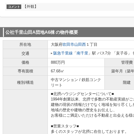
【外観】
コメント
公社千里山田A団地A6棟
の物件概要
所在地
大阪府
吹田市
山田西
１丁目
阪急千里線
「
南千里
」駅 バス7分 「亥子谷」 
交通
価格
880万円
管理費
専有面積
67.68㎡
築年月（築
中古マンション / 鉄筋コンク
種別/構造
階建
リート
■北摂ハウジングセンターについて■
1994年創業以来、北摂で多数の不動産実績が
建物の現状の情報だけでなく地域を知り尽くし
地域の歴史や建物の歴史をお伝えし、
お客様にご満足いただける不動産と出会える様
■営業スタッフ■
多くのスタッフが北摂に在住しております。