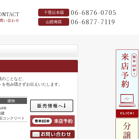
06-6876-0705
千里丘本店
ONTACT
06-6877-7119
問い合わせ
山田南店
境のことなど、
トを包み隠さずお伝えいたします。
建物
販売情報へ
54年
階建
筋コンクリート