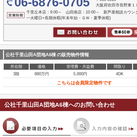
06-6876-0705
大阪府吹田市長野東１
千里丘本店：9:00～ 山田南店：10:00～ 新芦屋相談カウン
一火曜日+長期休暇(年末年始・ＧＷ・夏季休暇)
公社千里山田A団地A6棟
の販売物件情報
所在階
価格
管理費・共益費
間取り
3階
880万円
5,000円
4DK
こちらは会員限定物件です
公社千里山田A団地A6棟
へのお問い合わせ