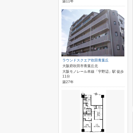
築11年
ラウンドスクエア吹田青葉丘
大阪府吹田市青葉丘北
大阪モノレール本線「宇野辺」駅 徒歩
11分
築27年