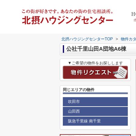
H
北摂ハウジングセンターTOP
>
物件カ
公社千里山田A団地A6棟
▼ご希望の物件をお探しします
同じエリアの物件
吹田市
山田西
阪急千里線 南千里