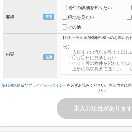
物件の詳細を知りたい
要望
任意
現地を見たい
その他
【公社千里山田A団地A6棟へのお問い合
内容
任意
※
利用規約
及び
プライバシーポリシー
を必ずお読みください。左記内容に同
さい。
未入力項目がありま