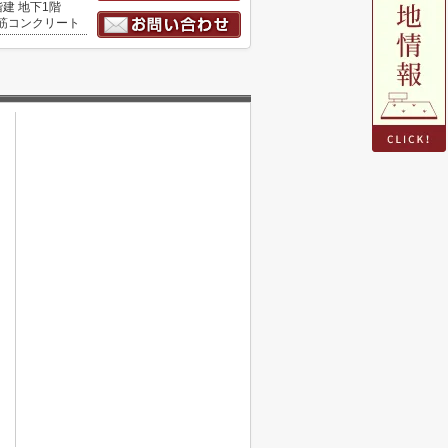
階建 地下1階
筋コンクリート