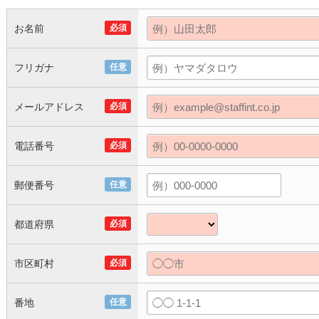
お名前
必須
フリガナ
任意
メールアドレス
必須
電話番号
必須
郵便番号
任意
都道府県
必須
市区町村
必須
番地
任意