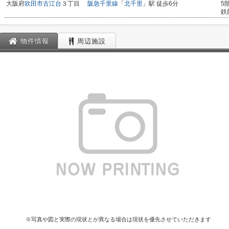
大阪府
吹田市
古江台
３丁目
阪急千里線
「
北千里
」駅 徒歩6分
5
鉄
物件情報
周辺施設
※写真や図と実際の現状とが異なる場合は現状を優先させていただきます