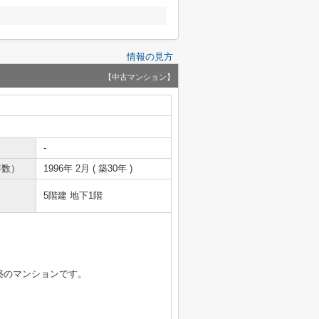
情報の見方
【中古マンション】
-
年数）
1996年 2月 ( 築30年 )
5階建 地下1階
月築のマンションです。