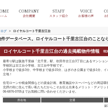
OME
COMPANY
STAFF
VOICE
C
ホーム
会社概要
スタッフ紹介
お客様の声
お
タログ
>
ロイヤルコート千里古江台
ロイヤルコート千里古江台
の過去掲載物件情報
現
最寄り駅は阪急千里線「北千里」駅、吹田市古江台3丁目にあるマンショ
学校区は古江台小学校、古江台中学校です。
小学校まで徒歩3分、中学校まで徒歩15分、はぎのき公園まで徒歩1分、イ
立地！
住宅ローンや税金関係などの資金計画、教育施設やスーパーなどの周辺環
北摂の街に住んで長い私たちだからこそお伝え出来るメリット・デメリッ
06-6876-0705までお気軽に問い合わせくださいませ。
所在地
交通
築