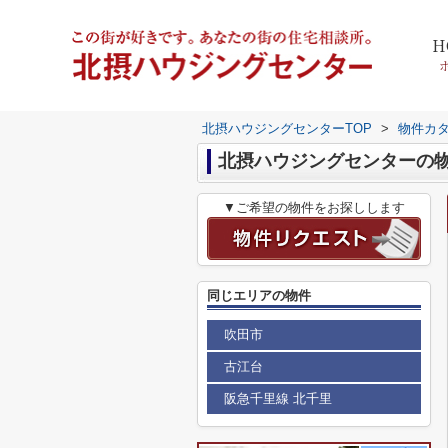
H
北摂ハウジングセンターTOP
>
物件カ
▼ご希望の物件をお探しします
同じエリアの物件
吹田市
古江台
阪急千里線 北千里