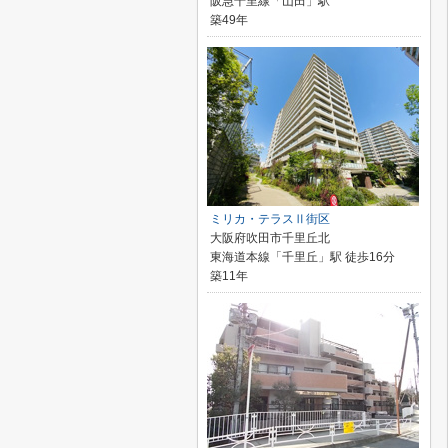
阪急千里線「山田」駅
築49年
ミリカ・テラスⅡ街区
大阪府吹田市千里丘北
東海道本線「千里丘」駅 徒歩16分
築11年