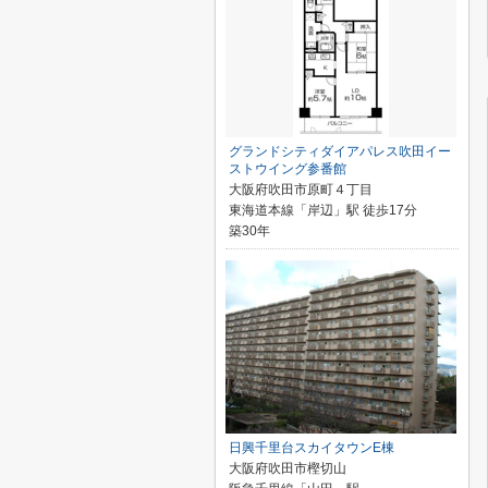
グランドシティダイアパレス吹田イー
ストウイング参番館
大阪府吹田市原町４丁目
東海道本線「岸辺」駅 徒歩17分
築30年
日興千里台スカイタウンE棟
大阪府吹田市樫切山