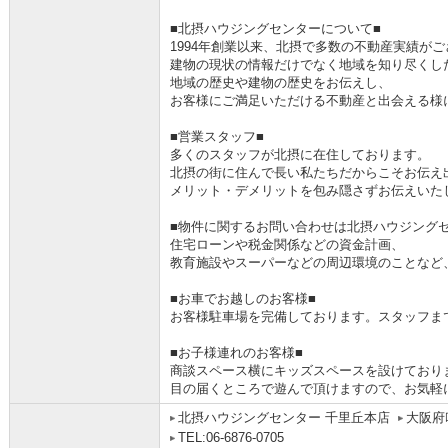
■北摂ハウジングセンターについて■
1994年創業以来、北摂で多数の不動産実績が
建物の現状の情報だけでなく地域を知り尽くし
地域の歴史や建物の歴史をお伝えし、
お客様にご満足いただける不動産と出会える様
■営業スタッフ■
多くのスタッフが北摂に在住しております。
北摂の街に住んで長い私たちだからこそお伝え
メリット・デメリットを包み隠さずお伝えいた
■物件に関するお問い合わせは北摂ハウジングセ
住宅ローンや税金関係などの資金計画、
教育施設やスーパーなどの周辺環境のことなど
■お車でお越しのお客様■
お客様駐車場を完備しております。スタッフま
■お子様連れのお客様■
商談スペース横にキッズスペースを設けており
目の届くところで遊んで頂けますので、お気軽
北摂ハウジングセンター 千里丘本店
大阪府
TEL:06-6876-0705