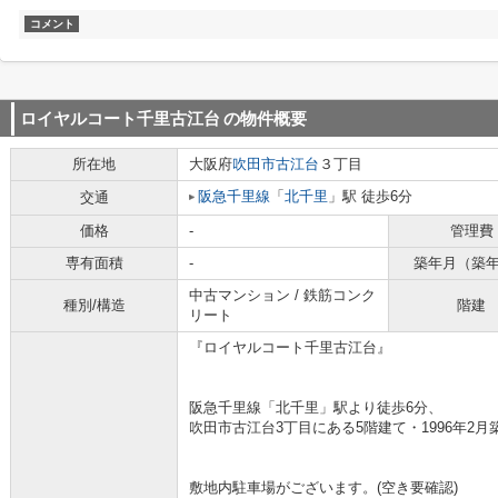
コメント
ロイヤルコート千里古江台
の物件概要
所在地
大阪府
吹田市
古江台
３丁目
阪急千里線
「
北千里
」駅 徒歩6分
交通
価格
-
管理費
専有面積
-
築年月（築
中古マンション / 鉄筋コンク
種別/構造
階建
リート
『ロイヤルコート千里古江台』
阪急千里線「北千里」駅より徒歩6分、
吹田市古江台3丁目にある5階建て・1996年2
敷地内駐車場がございます。(空き要確認)