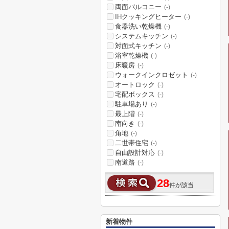
両面バルコニー
(-)
IHクッキングヒーター
(-)
食器洗い乾燥機
(-)
システムキッチン
(-)
対面式キッチン
(-)
浴室乾燥機
(-)
床暖房
(-)
ウォークインクロゼット
(-)
オートロック
(-)
宅配ボックス
(-)
駐車場あり
(-)
最上階
(-)
南向き
(-)
角地
(-)
二世帯住宅
(-)
自由設計対応
(-)
南道路
(-)
28
件が該当
新着物件