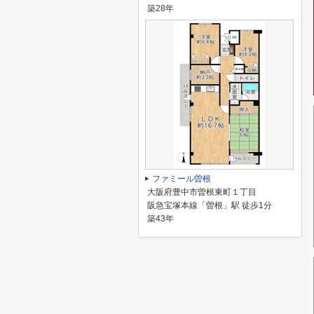
築28年
ファミール曽根
大阪府豊中市曽根東町１丁目
阪急宝塚本線「曽根」駅 徒歩1分
築43年