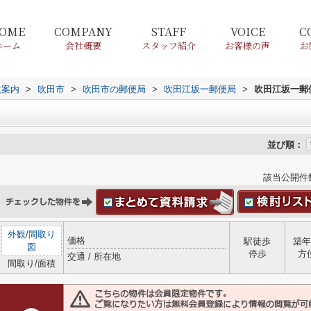
OME
COMPANY
STAFF
VOICE
C
ホーム
会社概要
スタッフ紹介
お客様の声
お
設案内
>
吹田市
>
吹田市の郵便局
>
吹田江坂一郵便局
>
吹田江坂一郵
並び順：
該当公開件
外観
/
間取り
価格
駅徒歩
築年
図
停歩
方
交通 / 所在地
間取り/面積