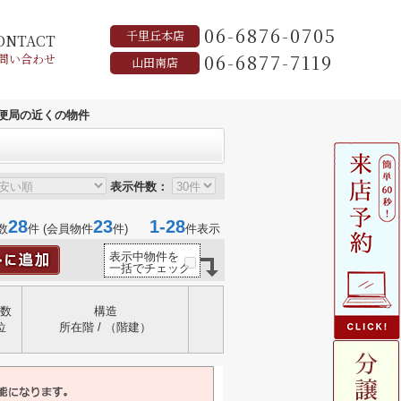
06-6876-0705
千里丘本店
ONTACT
06-6877-7119
問い合わせ
山田南店
便局の近くの物件
表示件数：
28
23
1-28
数
件 (会員物件
件)
件表示
表示中物件を
一括でチェック
数
構造
位
所在階 / （階建）