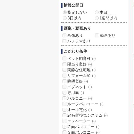
情報公開日
指定しない
本日
3日以内
1週間以内
画像・動画あり
画像あり
動画あり
パノラマあり
こだわり条件
ペット飼育可
(-)
陽当り良好
(-)
閑静な住宅地
(-)
リフォーム済
(-)
眺望良好
(-)
メゾネット
(-)
専用庭
(-)
バルコニー
(-)
ルーフバルコニー
(-)
オール電化
(-)
24時間換気システム
(-)
エレベーター
(-)
２面バルコニー
(-)
３面バルコニー
(-)