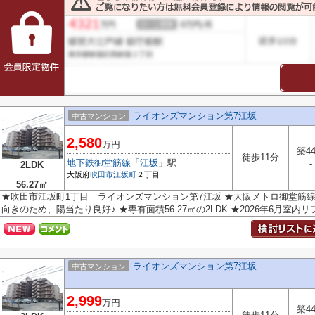
ライオンズマンション第7江坂
中古マンション
2,580
万円
築4
徒歩11分
地下鉄御堂筋線
「
江坂
」駅
-
2LDK
大阪府
吹田市
江坂町
２丁目
56.27㎡
★吹田市江坂町1丁目 ライオンズマンション第7江坂 ★大阪メトロ御堂筋線
向きのため、陽当たり良好♪ ★専有面積56.27㎡の2LDK ★2026年6月室内リフ
ライオンズマンション第7江坂
中古マンション
2,999
万円
築4