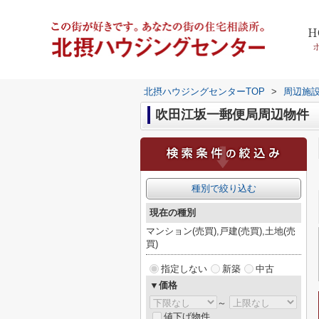
H
北摂ハウジングセンターTOP
>
周辺施
吹田江坂一郵便局周辺物件
種別で絞り込む
現在の種別
マンション(売買),戸建(売買),土地(売
買)
指定しない
新築
中古
▼価格
～
値下げ物件