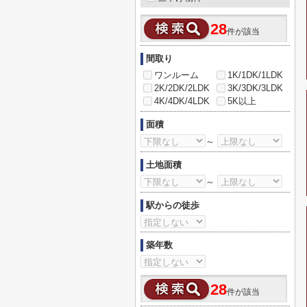
28
件が該当
間取り
ワンルーム
1K/1DK/1LDK
2K/2DK/2LDK
3K/3DK/3LDK
4K/4DK/4LDK
5K以上
面積
～
土地面積
～
駅からの徒歩
築年数
28
件が該当