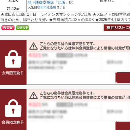
徒歩11分
3LDK
地下鉄御堂筋線
「
江坂
」駅
-
大阪府
吹田市
江坂町
２丁目
71.12㎡
★吹田市江坂町1丁目 ライオンズマンション第7江坂 ★大阪メトロ御堂筋線
向きのため、陽当たり良好♪ ★専有面積71.12㎡の3LDK ★2026年4月室内リフ