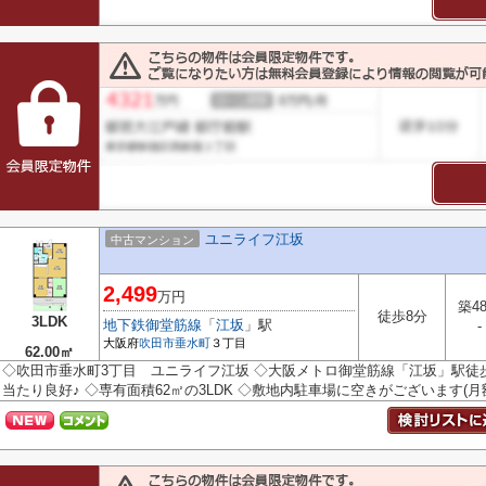
ユニライフ江坂
中古マンション
2,499
万円
築4
徒歩8分
3LDK
地下鉄御堂筋線
「
江坂
」駅
-
大阪府
吹田市
垂水町
３丁目
62.00㎡
◇吹田市垂水町3丁目 ユニライフ江坂 ◇大阪メトロ御堂筋線「江坂」駅徒歩
当たり良好♪ ◇専有面積62㎡の3LDK ◇敷地内駐車場に空きがございます(月額12