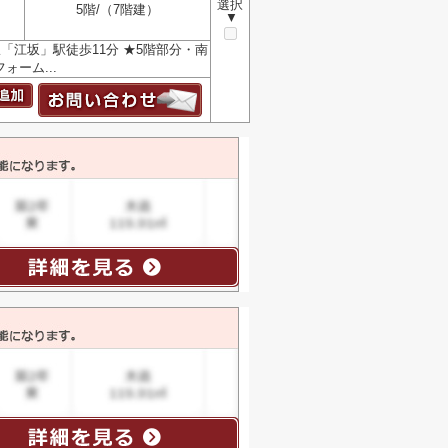
選択
5階/（7階建）
▼
「江坂」駅徒歩11分 ★5階部分・南
ォーム...