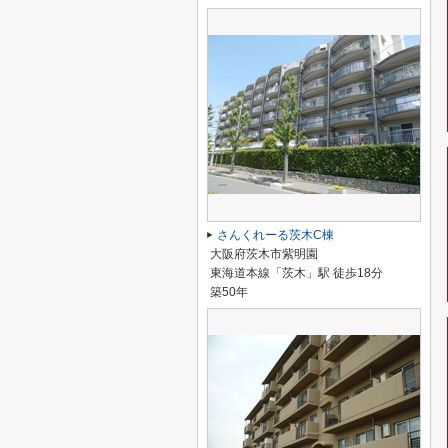
さんくれーる茨木C棟
大阪府茨木市紫明園
東海道本線「茨木」駅 徒歩18分
築50年