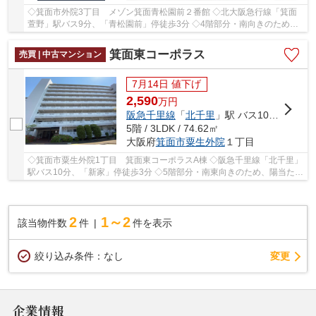
◇箕面市外院3丁目 メゾン箕面青松園前２番館 ◇北大阪急行線「箕面
萱野」駅バス9分、「青松園前」停徒歩3分 ◇4階部分・南向きのため、
陽当たり・通風・眺望良好 ◇専有面積72.84㎡の2LD...
箕面東コーポラス
売買 | 中古マンション
7月14日 値下げ
2,590
万
円
阪急千里線
「
北千里
」駅 バス10分 「新家」 停歩3分
5階 / 3LDK / 74.62㎡
大阪府
箕面市
粟生外院
１丁目
◇箕面市粟生外院1丁目 箕面東コーポラスA棟 ◇阪急千里線「北千里」
駅バス10分、「新家」停徒歩3分 ◇5階部分・南東向きのため、陽当たり
良好♪ ◇専有面積74.62㎡の3LDK ◇2026年4月室内...
2
1～2
該当物件数
件
件を表示
変更
絞り込み条件：
なし
企業情報