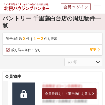
会員ログイン
パントリー 千里藤白台店の周辺物件一
覧
2
1～2
該当物件数
件
件を表示
変更
絞り込み条件：
なし
会員物件
会員登録をして限定物件を見る