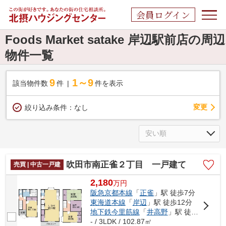
会員ログイン
Foods Market satake 岸辺駅前店の周辺
物件一覧
9
1～9
該当物件数
件
件を表示
変更
絞り込み条件：
なし
吹田市南正雀２丁目 一戸建て
売買 | 中古一戸建
2,180
万
円
阪急京都本線
「
正雀
」駅 徒歩7分
東海道本線
「
岸辺
」駅 徒歩12分
地下鉄今里筋線
「
井高野
」駅 徒歩26分
- / 3LDK / 102.87㎡