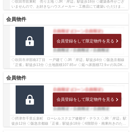
◇吹田市吹東町 売り土地 ◇JR「岸辺」駅徒歩18分 ◇建築条件がござ
いませんので、お好きなハウスメーカー・工務店にて建築いただけます
◇土地面積66.62㎡ ◇建ぺい率60％、容積率160％ ◇...
会員物件
会員登録をして限定物件を見る
◇吹田市岸部南3丁目 一戸建て ◇JR「岸辺」駅徒歩8分 ◇阪急京都線
「正雀」駅徒歩13分 ◇土地面積107.85㎡ ◇延べ床面積72.9㎡の3LDK
◇駐車スペースがございます ◇東側に幅員約2.8ｍの公...
会員物件
会員登録をして限定物件を見る
◇摂津市千里丘新町 ローレルスクエア健都ザ・テラス ◇JR「岸辺」駅
徒歩12分 ◇阪急京都線「正雀」駅徒歩18分 ◇6階部分・南東向きのた
め、陽当たり・通風・眺望良好 ◇専有面積56.96㎡の...