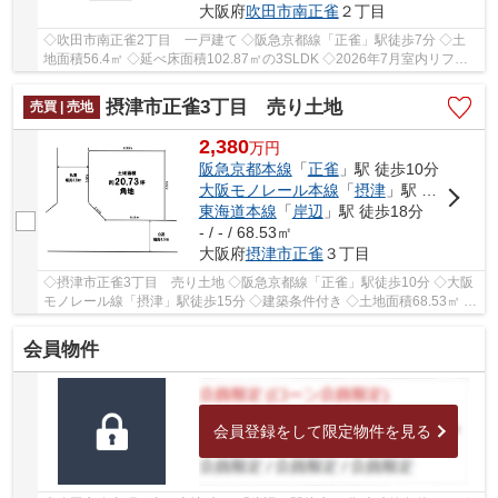
大阪府
吹田市
南正雀
２丁目
◇吹田市南正雀2丁目 一戸建て ◇阪急京都線「正雀」駅徒歩7分 ◇土
地面積56.4㎡ ◇延べ床面積102.87㎡の3SLDK ◇2026年7月室内リフォ
ーム済 ◇全居室6帖ございますので、住空間広々 ◇駐車...
摂津市正雀3丁目 売り土地
売買 | 売地
2,380
万
円
阪急京都本線
「
正雀
」駅 徒歩10分
大阪モノレール本線
「
摂津
」駅 徒歩16分
東海道本線
「
岸辺
」駅 徒歩18分
- / - / 68.53㎡
大阪府
摂津市
正雀
３丁目
◇摂津市正雀3丁目 売り土地 ◇阪急京都線「正雀」駅徒歩10分 ◇大阪
モノレール線「摂津」駅徒歩15分 ◇建築条件付き ◇土地面積68.53㎡ ◇
建蔽率60％、容積率200％ ◇南東側に幅員約4.5ｍの...
会員物件
会員登録をして限定物件を見る