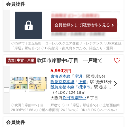
会員物件
会員登録をして限定物件を見る
◇摂津市千里丘新町 ローレルスクエア健都ザ・レジデンス ◇JR京都線
「岸辺」駅徒歩7分 ◇12階部分・南東向きのため、陽当たり・通風・眺
望良好♪ ◇専有面積80.58㎡の2SLDK ◇各居室や廊下...
吹田市岸部中5丁目 一戸建て
売買 | 中古一戸建
5,980
万
円
東海道本線
「
岸辺
」駅 徒歩5分
阪急京都本線
「
正雀
」駅 徒歩15分
阪急京都本線
「
摂津市
」駅 徒歩21分
- / 4LDK / 124.18㎡
大阪府
吹田市
岸部中
５丁目
◇吹田市岸部中5丁目 一戸建て ◇JR「岸辺」駅徒歩5分 ◇土地面積約
28.09坪(92.86㎡) ◇延べ床面積124.18㎡の2LDK+2LDK ◇へーベルハウ
ス施工の二世帯住宅 ◇LDK、浴室、洗面室、トイレが各...
会員物件