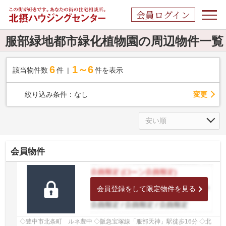
会員ログイン
服部緑地都市緑化植物園の周辺物件一覧
6
1～6
該当物件数
件
件を表示
変更
絞り込み条件：
なし
会員物件
会員登録をして限定物件を見る
◇豊中市北条町 ルネ豊中 ◇阪急宝塚線「服部天神」駅徒歩16分 ◇北