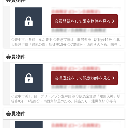
会員物件
会員登録をして限定物件を見る
◇豊中市北条町 ルネ豊中 ◇阪急宝塚線「服部天神」駅徒歩16分 ◇北
大阪急行線「緑地公園」駅徒歩18分 ◇7階部分・西向きのため、陽当た
り良好 ◇専有面積61.6㎡の3LDK ◇2026年8月室内リフ...
会員物件
会員登録をして限定物件を見る
◇豊中市浜1丁目 プリ・メゾン豊中服部 ◇阪急宝塚線「服部天神」駅
徒歩8分 ◇4階部分・南西角部屋のため、陽当たり・通風良好 ◇専有面
積64.33㎡の2LDK ◇室内リフォーム歴がございます ◇...
会員物件