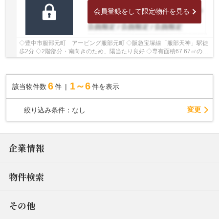
会員登録をして限定物件を見る
◇豊中市服部元町 アービング服部元町 ◇阪急宝塚線「服部天神」駅徒
歩2分 ◇2階部分・南向きのため、陽当たり良好 ◇専有面積67.67㎡の
3LDK ◇2025年に室内リフォーム歴がございます ◇ペ...
6
1～6
該当物件数
件
件を表示
変更
絞り込み条件：
なし
企業情報
物件検索
その他