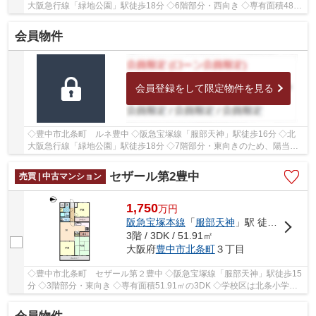
大阪急行線「緑地公園」駅徒歩18分 ◇6階部分・西向き ◇専有面積48.5
㎡の2DK ◇ペットと一緒にお住まいいただけます(規...
会員物件
会員登録をして限定物件を見る
◇豊中市北条町 ルネ豊中 ◇阪急宝塚線「服部天神」駅徒歩16分 ◇北
大阪急行線「緑地公園」駅徒歩18分 ◇7階部分・東向きのため、陽当た
り良好 ◇専有面積61.6㎡の3DK ◇ペットと一緒にお住...
セザール第2豊中
売買 | 中古マンション
1,750
万
円
阪急宝塚本線
「
服部天神
」駅 徒歩15分
3階 / 3DK / 51.91㎡
大阪府
豊中市
北条町
３丁目
◇豊中市北条町 セザール第２豊中 ◇阪急宝塚線「服部天神」駅徒歩15
分 ◇3階部分・東向き ◇専有面積51.91㎡の3DK ◇学校区は北条小学
校、第十六中学校 ◇小学校まで徒歩4分、中学校まで徒...