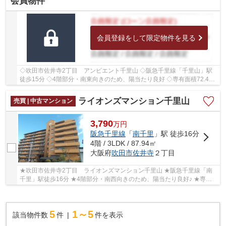
会員物件
会員登録をして限定物件を見る
◇吹田市佐井寺2丁目 アンビエント千里山 ◇阪急千里線「千里山」駅
徒歩15分 ◇4階部分・南東向きのため、陽当たり良好 ◇専有面積72.43
㎡の3LDK ◇学校区は佐井寺小学校、佐井寺中学校 ◇...
ライオンズマンション千里山
売買 | 中古マンション
3,790
万
円
阪急千里線
「
南千里
」駅 徒歩16分
4階 / 3LDK / 87.94㎡
大阪府
吹田市
佐井寺
２丁目
★吹田市佐井寺2丁目 ライオンズマンション千里山 ★阪急千里線「南
千里」駅徒歩16分 ★4階部分・南西向きのため、陽当たり良好♪ ★専有
面積87.94㎡の3LDK ★2026年7月室内リフォーム完成...
5
1～5
該当物件数
件
件を表示