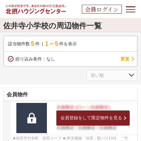
会員ログイン
佐井寺小学校の周辺物件一覧
5
1～5
該当物件数
件
件を表示
変更
絞り込み条件：
なし
会員物件
会員登録をして限定物件を見る
★吹田市竹谷町 吹田コープ ★JR京都線「吹田」駅バス14分、「竹