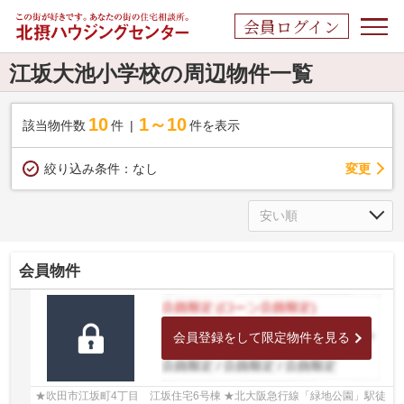
会員ログイン
江坂大池小学校の周辺物件一覧
10
1～10
該当物件数
件
件を表示
変更
絞り込み条件：
なし
会員物件
会員登録をして限定物件を見る
★吹田市江坂町4丁目 江坂住宅6号棟 ★北大阪急行線「緑地公園」駅徒