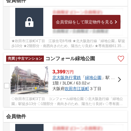
会員物件
会員登録をして限定物件を見る
★吹田市江坂町4丁目 江坂住宅6号棟 ★北大阪急行線「緑地公園」駅徒
歩10分 ★2階部分・南西向きのため、陽当たり良好♪ ★専有面積61.35㎡
の2LDK ★2026年8月室内リフォーム完成予定 ★各居...
コンフォール緑地公園
売買 | 中古マンション
3,399
万
円
北大阪急行電鉄
「
緑地公園
」駅 徒歩13分
1階 / 3LDK / 63.02㎡
大阪府
吹田市
江坂町
３丁目
◇吹田市江坂町3丁目 コンフォール緑地公園 ◇北大阪急行線「緑地公
園」駅徒歩13分 ◇1階部分・南向きのため、陽当たり良好♪ ◇専有面積
63.02㎡の3LDK ◇2026年6月に室内リフォーム済 ◇ペ...
会員物件