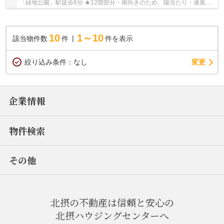
「緑地公園」駅徒歩6分 ★12階部分・南向きのため、陽当たり・通風・
眺望良好♪ ★専有面積68.23㎡の4LDK ★全居室収納が...
10
1～10
該当物件数
件
件を表示
変更
絞り込み条件：
なし
企業情報
物件検索
その他
北摂の不動産は信頼と安心の
北摂ハウジングセンターへ