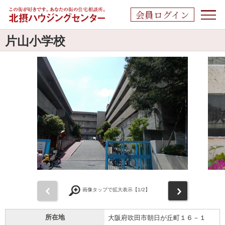
会員ログイン
片山小学校
前
次
画像タップで拡大表示【
1
/2】
所在地
大阪府吹田市朝日が丘町１６－１