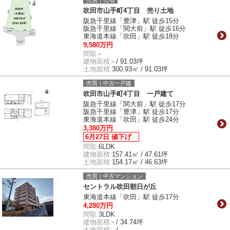
売買｜売地
吹田市山手町4丁目 売り土地
阪急千里線「豊津」駅 徒歩15分
阪急千里線「関大前」駅 徒歩16分
東海道本線「吹田」駅 徒歩18分
9,580万円
間取:
-
建物面積:
- / 91.03坪
土地面積:
300.93㎡ / 91.03坪
売買｜中古一戸建
吹田市山手町4丁目 一戸建て
阪急千里線「関大前」駅 徒歩17分
阪急千里線「豊津」駅 徒歩17分
東海道本線「吹田」駅 徒歩24分
3,380万円
6月27日 値下げ
間取:
6LDK
建物面積:
157.41㎡ / 47.61坪
土地面積:
154.17㎡ / 46.63坪
売買｜中古マンション
セントラル吹田朝日が丘
東海道本線「吹田」駅 徒歩17分
4,280万円
間取:
3LDK
建物面積:
- / 34.74坪
土地面積:
- / -