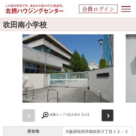
会員ログイン
吹田南小学校
前
次
画像タップで拡大表示【
1
/2】
所在地
大阪府吹田市南吹田５丁目１２－２