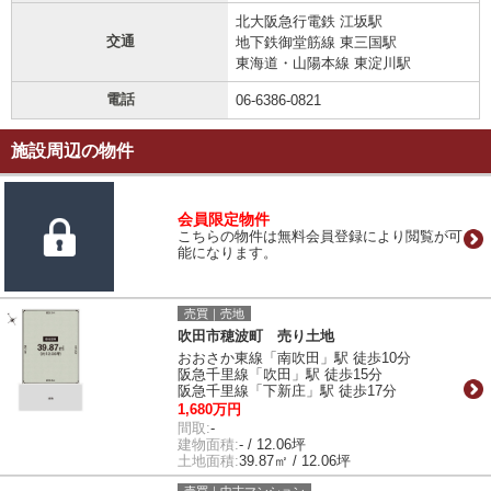
北大阪急行電鉄 江坂駅
交通
地下鉄御堂筋線 東三国駅
東海道・山陽本線 東淀川駅
電話
06-6386-0821
施設周辺の物件
会員限定物件
こちらの物件は無料会員登録により閲覧が可
能になります。
売買｜売地
吹田市穂波町 売り土地
おおさか東線「南吹田」駅 徒歩10分
阪急千里線「吹田」駅 徒歩15分
阪急千里線「下新庄」駅 徒歩17分
1,680万円
間取:
-
建物面積:
- / 12.06坪
土地面積:
39.87㎡ / 12.06坪