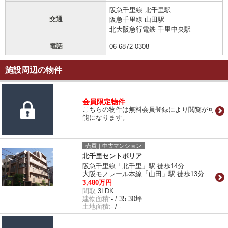
阪急千里線 北千里駅
交通
阪急千里線 山田駅
北大阪急行電鉄 千里中央駅
電話
06-6872-0308
施設周辺の物件
会員限定物件
こちらの物件は無料会員登録により閲覧が可
能になります。
売買｜中古マンション
北千里セントポリア
阪急千里線「北千里」駅 徒歩14分
大阪モノレール本線「山田」駅 徒歩13分
3,480万円
間取:
3LDK
建物面積:
- / 35.30坪
土地面積:
- / -