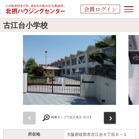
会員ログイン
古江台小学校
前
次
画像タップで拡大表示【
1
/2】
所在地
大阪府吹田市古江台５丁目６－１