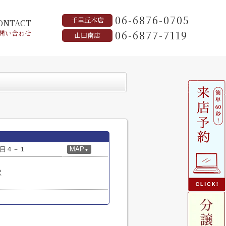
06-6876-0705
千里丘本店
ONTACT
06-6877-7119
問い合わせ
山田南店
目４－１
MAP
▼
駅