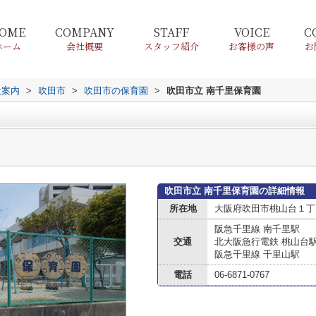
OME
COMPANY
STAFF
VOICE
C
ホーム
会社概要
スタッフ紹介
お客様の声
お
設案内
>
吹田市
>
吹田市の保育園
>
吹田市立 南千里保育園
吹田市立 南千里保育園の詳細情報
所在地
大阪府吹田市桃山台１丁
阪急千里線 南千里駅
交通
北大阪急行電鉄 桃山台
阪急千里線 千里山駅
電話
06-6871-0767