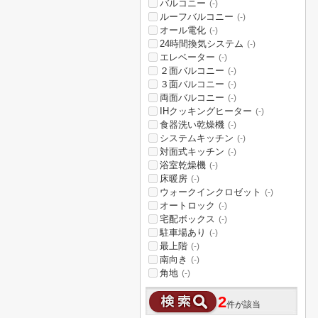
バルコニー
(-)
ルーフバルコニー
(-)
オール電化
(-)
24時間換気システム
(-)
エレベーター
(-)
２面バルコニー
(-)
３面バルコニー
(-)
両面バルコニー
(-)
IHクッキングヒーター
(-)
食器洗い乾燥機
(-)
システムキッチン
(-)
対面式キッチン
(-)
浴室乾燥機
(-)
床暖房
(-)
ウォークインクロゼット
(-)
オートロック
(-)
宅配ボックス
(-)
駐車場あり
(-)
最上階
(-)
南向き
(-)
角地
(-)
2
件が該当