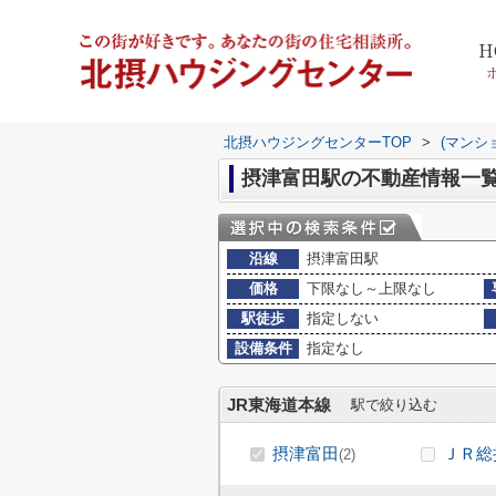
H
北摂ハウジングセンターTOP
>
(マンシ
摂津富田駅の不動産情報一
沿線
摂津富田駅
価格
下限なし～上限なし
駅徒歩
指定しない
設備条件
指定なし
JR東海道本線
駅で絞り込む
摂津富田
ＪＲ総
(2)