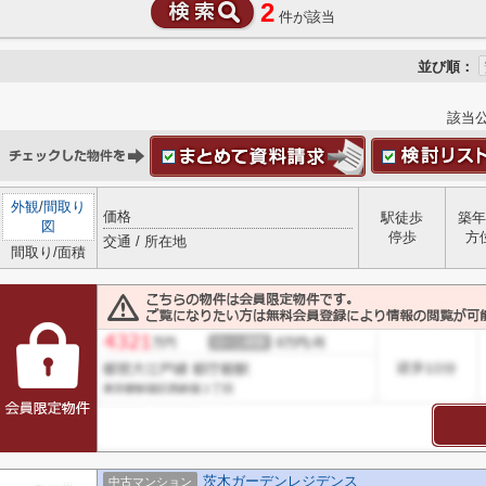
2
件が該当
並び順：
該当
外観
/
間取り
価格
駅徒歩
築年
図
停歩
方
交通 / 所在地
間取り/面積
茨木ガーデンレジデンス
中古マンション