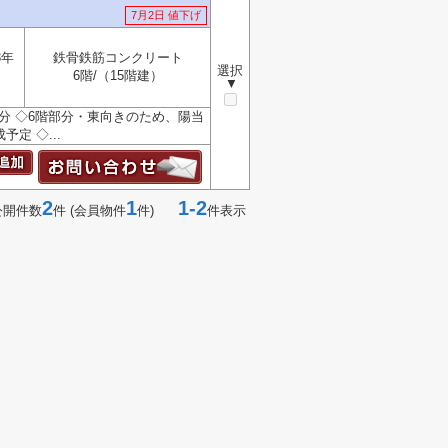
7月2日 値下げ
3年
鉄骨鉄筋コンクリート
選択
6階/（15階建）
▼
分 ◇6階部分・東向きのため、陽当
予定 ◇...
2
1
1-2
公開件数
件 (会員物件
件)
件表示