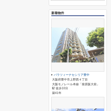
新着物件
パラツィーナセシリア豊中
大阪府豊中市上野西４丁目
大阪モノレール本線「柴原阪大前」
駅 徒歩10分
築41年