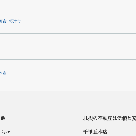
面市
摂津市
木市
の他
北摂の不動産は信頼と
千里丘本店
知らせ