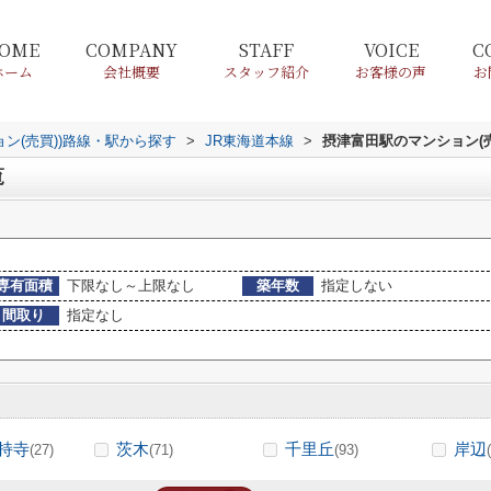
OME
COMPANY
STAFF
VOICE
C
ホーム
会社概要
スタッフ紹介
お客様の声
お
ョン(売買))路線・駅から探す
>
JR東海道本線
>
摂津富田駅のマンション(売
覧
専有面積
下限なし～上限なし
築年数
指定しない
間取り
指定なし
持寺
茨木
千里丘
岸辺
(27)
(71)
(93)