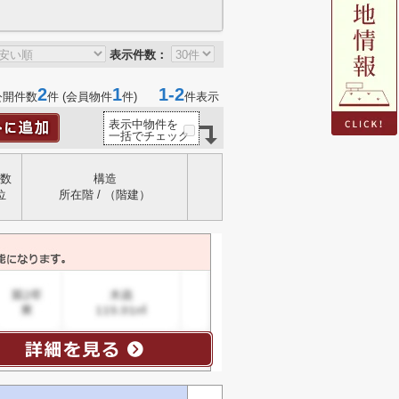
表示件数：
2
1
1-2
公開件数
件 (会員物件
件)
件表示
表示中物件を
一括でチェック
数
構造
位
所在階 / （階建）