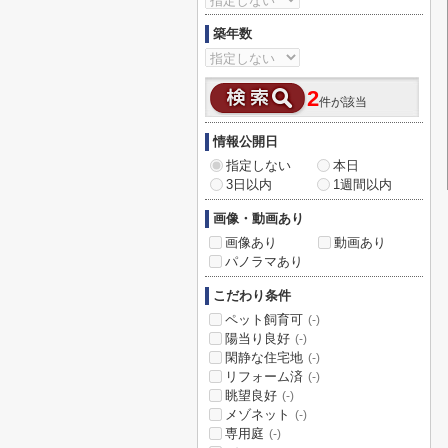
築年数
2
件が該当
情報公開日
指定しない
本日
3日以内
1週間以内
画像・動画あり
画像あり
動画あり
パノラマあり
こだわり条件
ペット飼育可
(-)
陽当り良好
(-)
閑静な住宅地
(-)
リフォーム済
(-)
眺望良好
(-)
メゾネット
(-)
専用庭
(-)