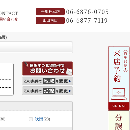
06-6876-0705
千里丘本店
ONTACT
06-6877-7119
問い合わせ
山田南店
買)
吹田
(30)
(23)