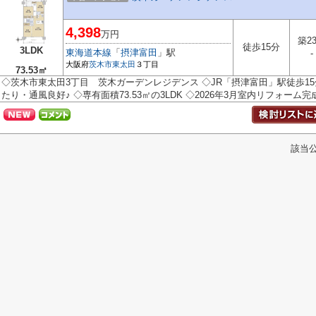
4,398
万円
築2
徒歩15分
3LDK
東海道本線
「
摂津富田
」駅
-
大阪府
茨木市
東太田
３丁目
73.53㎡
◇茨木市東太田3丁目 茨木ガーデンレジデンス ◇JR「摂津富田」駅徒歩15
たり・通風良好♪ ◇専有面積73.53㎡の3LDK ◇2026年3月室内リフォーム完成
該当