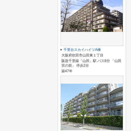
千里台スカイハイツA棟
大阪府吹田市山田東１丁目
阪急千里線「山田」駅 バス8分 「山田
宮の前」 停歩2分
築47年