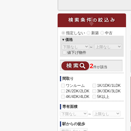
指定しない
新築
中古
▼価格
～
値下げ物件
2
件が該当
間取り
ワンルーム
1K/1DK/1LDK
2K/2DK/2LDK
3K/3DK/3LDK
4K/4DK/4LDK
5K以上
専有面積
～
駅からの徒歩