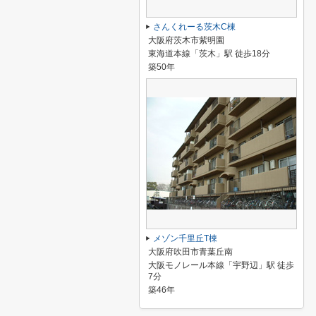
さんくれーる茨木C棟
大阪府茨木市紫明園
東海道本線「茨木」駅 徒歩18分
築50年
メゾン千里丘T棟
大阪府吹田市青葉丘南
大阪モノレール本線「宇野辺」駅 徒歩
7分
築46年