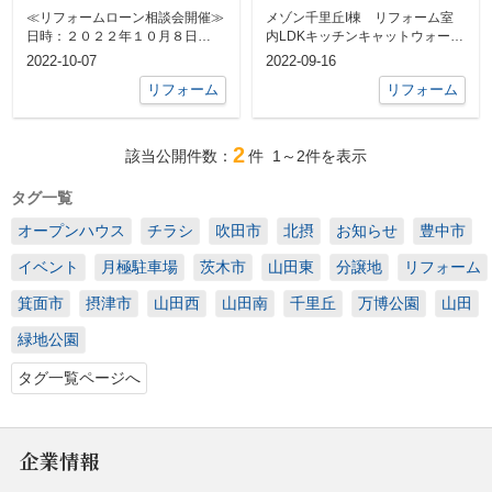
日(日)】
≪リフォームローン相談会開催≫
メゾン千里丘I棟 リフォーム室
日時：２０２２年１０月８日
内LDKキッチンキャットウォーク
(土)・９日(日) １１：００
その他室内
2022-10-07
2022-09-16
～１７：０...
リフォーム
リフォーム
2
該当公開件数：
件
1～2
件を表示
タグ一覧
オープンハウス
チラシ
吹田市
北摂
お知らせ
豊中市
イベント
月極駐車場
茨木市
山田東
分譲地
リフォーム
箕面市
摂津市
山田西
山田南
千里丘
万博公園
山田
緑地公園
タグ一覧ページへ
企業情報