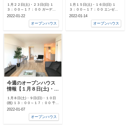
２３日(日)】
１６日(日)】
１月２２日(土)・２３日(日) １
１月１５日(土)・１６日(日) １
３：００～１７：００ ガーデン
３：００～１７：００ エンゼル
ステイツ千里丘吹田山手通...
ハイム千里山第ニ 604...
2022-01-22
2022-01-14
オープンハウス
オープンハウス
今週のオープンハウス
情報【１月８日(土)・９
日(日)・１０日(祝)】
１月８日(土)・９日(日)・１０日
(祝) １３：００～１７：００ 千里
丘ビューハイツ 5...
2022-01-07
オープンハウス