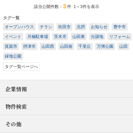
3
該当公開件数：
件
1～3
件を表示
タグ一覧
オープンハウス
チラシ
吹田市
北摂
お知らせ
豊中市
イベント
月極駐車場
茨木市
山田東
分譲地
リフォーム
箕面市
摂津市
山田西
山田南
千里丘
万博公園
山田
緑地公園
タグ一覧ページへ
企業情報
物件検索
その他