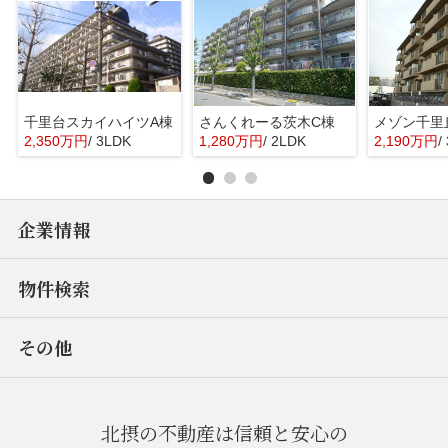
千里台スカイハイツA棟
さんくれーる茨木C棟
メゾン千里
2,350万円
/ 3LDK
1,280万円
/ 2LDK
2,190万円
/
企業情報
物件検索
その他
北摂の不動産は信頼と安心の