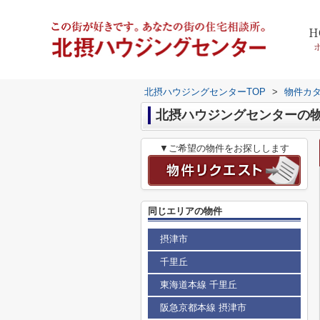
H
北摂ハウジングセンターTOP
>
物件カ
北摂ハウジングセンターの物
▼ご希望の物件をお探しします
同じエリアの物件
摂津市
千里丘
東海道本線 千里丘
阪急京都本線 摂津市