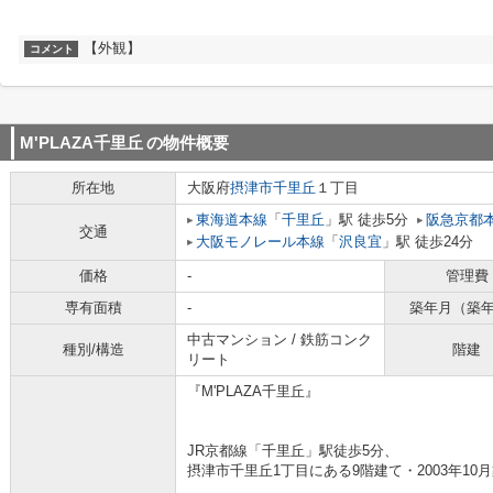
【外観】
コメント
M'PLAZA千里丘
の物件概要
所在地
大阪府
摂津市
千里丘
１丁目
東海道本線
「
千里丘
」駅 徒歩5分
阪急京都
交通
大阪モノレール本線
「
沢良宜
」駅 徒歩24分
価格
-
管理費
専有面積
-
築年月（築
中古マンション / 鉄筋コンク
種別/構造
階建
リート
『M'PLAZA千里丘』
JR京都線「千里丘」駅徒歩5分、
摂津市千里丘1丁目にある9階建て・2003年1