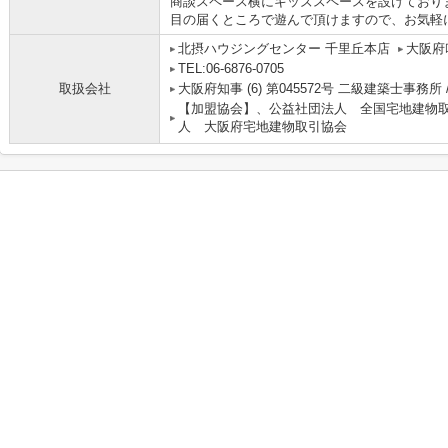
商談スペース横にキッズスペースを設けており
目の届くところで遊んで頂けますので、お気軽
北摂ハウジングセンター 千里丘本店
大阪府
TEL:06-6876-0705
取扱会社
大阪府知事 (6) 第045572号 二級建築士事務所 
【加盟協会】、公益社団法人 全国宅地建物
人 大阪府宅地建物取引協会