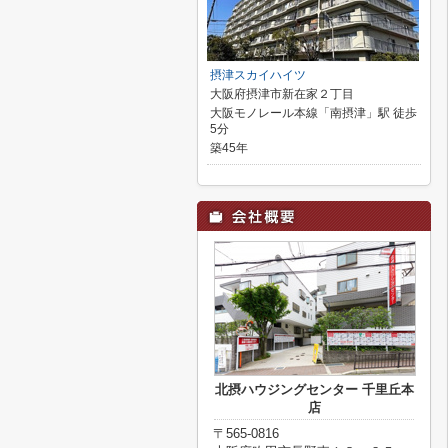
摂津スカイハイツ
大阪府摂津市新在家２丁目
大阪モノレール本線「南摂津」駅 徒歩
5分
築45年
北摂ハウジングセンター 千里丘本
店
〒565-0816