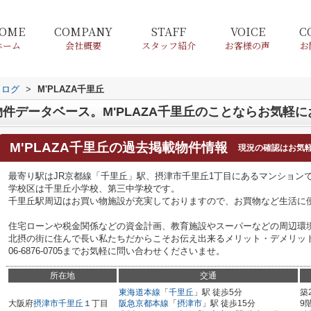
OME
COMPANY
STAFF
VOICE
C
ホーム
会社概要
スタッフ紹介
お客様の声
お
タログ
>
M'PLAZA千里丘
件データベース。M'PLAZA千里丘のことならお気軽
M'PLAZA千里丘
の過去掲載物件情報
現況の確認はお気
最寄り駅はJR京都線「千里丘」駅、摂津市千里丘1丁目にあるマンション
学校区は千里丘小学校、第三中学校です。
千里丘駅周辺はお買い物施設が充実しておりますので、お買物など生活に
住宅ローンや税金関係などの資金計画、教育施設やスーパーなどの周辺環
北摂の街に住んで長い私たちだからこそお伝え出来るメリット・デメリッ
06-6876-0705までお気軽に問い合わせくださいませ。
所在地
交通
東海道本線
「
千里丘
」駅 徒歩5分
築
大阪府
摂津市
千里丘
１丁目
阪急京都本線
「
摂津市
」駅 徒歩15分
9