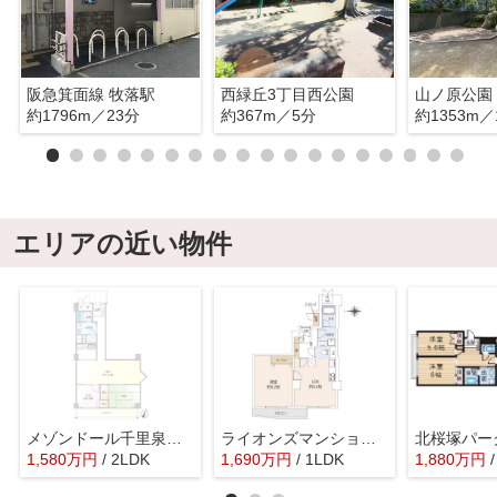
阪急箕面線 牧落駅
西緑丘3丁目西公園
山ノ原公園
約1796m／23分
約367m／5分
約1353m／
エリアの近い物件
メゾンドール千里泉ヶ丘３号館
ライオンズマンション緑地公園第10
北桜塚パー
1,580
万
円
/ 2LDK
1,690
万
円
/ 1LDK
1,880
万
円