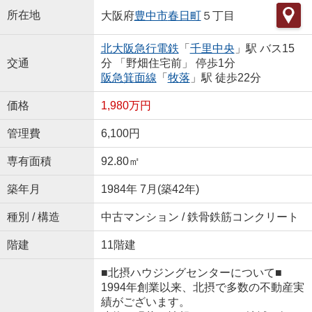
所在地
大阪府
豊中市
春日町
５丁目
北大阪急行電鉄
「
千里中央
」駅 バス15
交通
分 「野畑住宅前」 停歩1分
阪急箕面線
「
牧落
」駅 徒歩22分
価格
1,980万円
管理費
6,100円
専有面積
92.80㎡
築年月
1984年 7月(築42年)
種別 / 構造
中古マンション / 鉄骨鉄筋コンクリート
階建
11階建
■北摂ハウジングセンターについて■
1994年創業以来、北摂で多数の不動産実
績がございます。