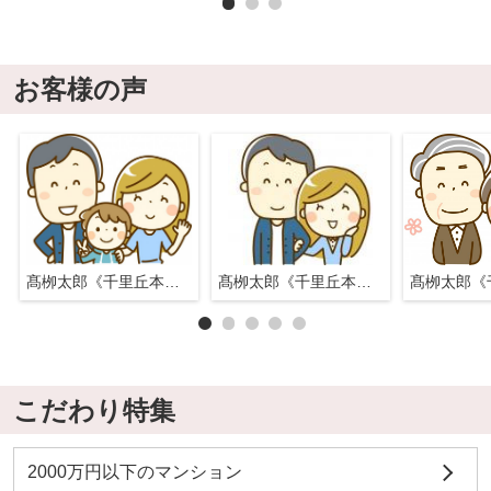
お客様の声
髙栁太郎《千里丘本店》
髙栁太郎《千里丘本店》
こだわり特集
2000万円以下のマンション