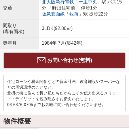
北大阪急行電鉄
「
千里中央
」駅 バス15
交通
分 「野畑住宅前」 停歩1分
阪急箕面線
「
牧落
」駅 徒歩22分
間取り
3LDK(92.80㎡)
(専有面積)
築年月
1984年 7月(築42年)
お問い合わせ(無料)
住宅ローンや税金関係などの資金計画、教育施設やスーパーな
どの周辺環境のことなど、
北摂の街に住んで長い私たちだからこそお伝え出来るメリッ
ト・デメリットを包み隠さずお伝えいたします。
06-6876-0705までお気軽に問い合わせくださいませ。
物件概要