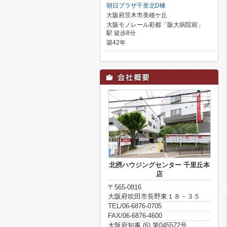
朝日プラザ千里北D棟
大阪府茨木市美穂ケ丘
大阪モノレール彩都「阪大病院前」
駅 徒歩8分
築42年
北摂ハウジングセンター 千里丘本
店
〒565-0816
大阪府吹田市長野東１８－３５
TEL/06-6876-0705
FAX/06-6876-4600
大阪府知事 (6) 第045572号