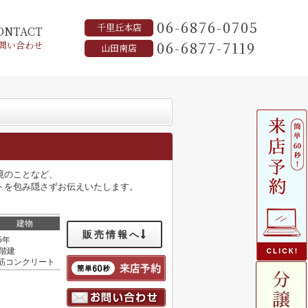
06-6876-0705
千里丘本店
ONTACT
06-6877-7119
問い合わせ
山田南店
境のことなど、
トを包み隠さずお伝えいたします。
建物
販売情報へ
5年
4階建
筋コンクリート