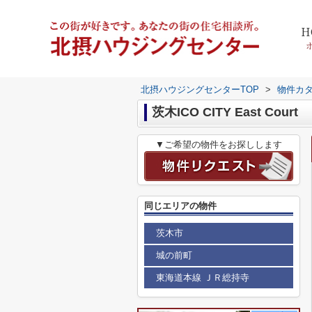
H
北摂ハウジングセンターTOP
>
物件カ
茨木ICO CITY East Court
▼ご希望の物件をお探しします
同じエリアの物件
茨木市
城の前町
東海道本線 ＪＲ総持寺