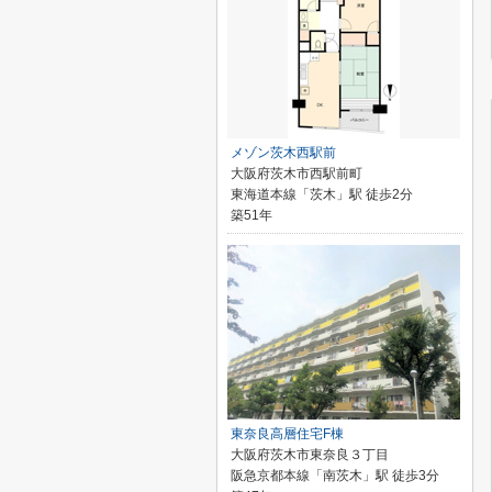
メゾン茨木西駅前
大阪府茨木市西駅前町
東海道本線「茨木」駅 徒歩2分
築51年
東奈良高層住宅F棟
大阪府茨木市東奈良３丁目
阪急京都本線「南茨木」駅 徒歩3分