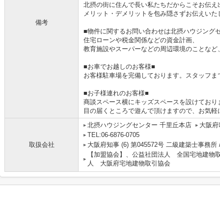
北摂の街に住んで長い私たちだからこそお伝え
メリット・デメリットを包み隠さずお伝えいた
備考
■物件に関するお問い合わせは北摂ハウジングセ
住宅ローンや税金関係などの資金計画、
教育施設やスーパーなどの周辺環境のことなど
■お車でお越しのお客様■
お客様駐車場を完備しております。スタッフま
■お子様連れのお客様■
商談スペース横にキッズスペースを設けており
目の届くところで遊んで頂けますので、お気軽
北摂ハウジングセンター 千里丘本店
大阪府
TEL:06-6876-0705
取扱会社
大阪府知事 (6) 第045572号 二級建築士事務所 
【加盟協会】、公益社団法人 全国宅地建物
人 大阪府宅地建物取引協会