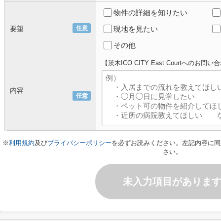
物件の詳細を知りたい
要望
任意
現地を見たい
その他
【茨木ICO CITY East Courtへのお問
内容
任意
※
利用規約
及び
プライバシーポリシー
を必ずお読みください。左記内容に同
さい。
未入力項目がありま