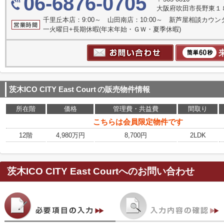
06-6876-0705
大阪府吹田市長野東１
千里丘本店：9:00～ 山田南店：10:00～ 新芦屋相談カウン
一火曜日+長期休暇(年末年始・ＧＷ・夏季休暇)
茨木ICO CITY East Court
の販売物件情報
所在階
価格
管理費・共益費
間取り
こちらは会員限定物件です
12階
4,980万円
8,700円
2LDK
茨木ICO CITY East Court
へのお問い合わせ