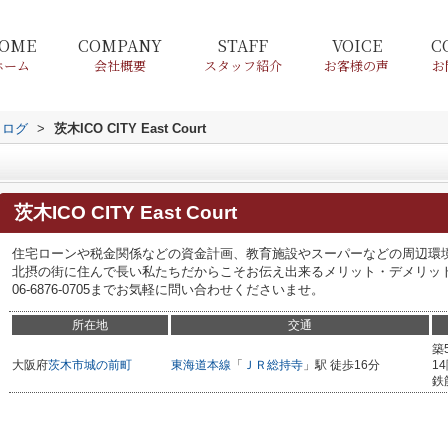
OME
COMPANY
STAFF
VOICE
C
ホーム
会社概要
スタッフ紹介
お客様の声
お
タログ
>
茨木ICO CITY East Court
茨木ICO CITY East Court
住宅ローンや税金関係などの資金計画、教育施設やスーパーなどの周辺環
北摂の街に住んで長い私たちだからこそお伝え出来るメリット・デメリッ
06-6876-0705までお気軽に問い合わせくださいませ。
所在地
交通
築
大阪府
茨木市
城の前町
東海道本線
「
ＪＲ総持寺
」駅 徒歩16分
1
鉄