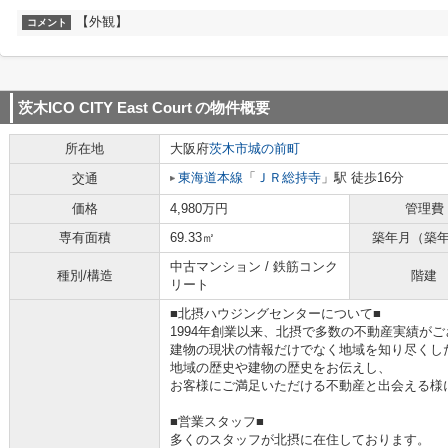
【外観】
コメント
茨木ICO CITY East Court
の物件概要
所在地
大阪府
茨木市
城の前町
東海道本線
「
ＪＲ総持寺
」駅 徒歩16分
交通
価格
4,980万円
管理費
専有面積
69.33㎡
築年月（築
中古マンション / 鉄筋コンク
種別/構造
階建
リート
■北摂ハウジングセンターについて■
1994年創業以来、北摂で多数の不動産実績が
建物の現状の情報だけでなく地域を知り尽くし
地域の歴史や建物の歴史をお伝えし、
お客様にご満足いただける不動産と出会える様
■営業スタッフ■
多くのスタッフが北摂に在住しております。