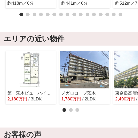
約418m／6分
約441m／6分
約512m／
エリアの近い物件
第一茨木ビューハイツ３号棟
メガロコープ茨木
東奈良高層
2,180
万
円
/ 3LDK
1,780
万
円
/ 2LDK
2,490
万
円
お客様の声