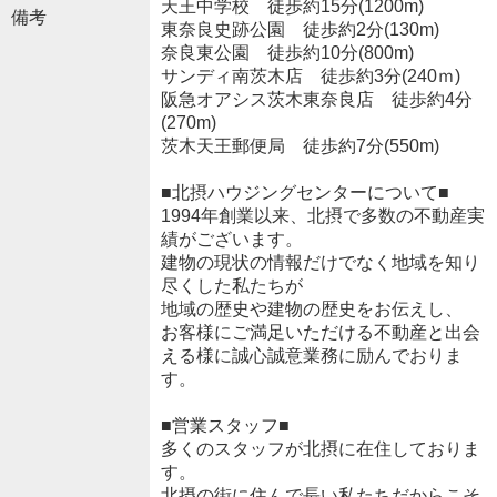
天王中学校 徒歩約15分(1200m)
備考
東奈良史跡公園 徒歩約2分(130m)
奈良東公園 徒歩約10分(800m)
サンディ南茨木店 徒歩約3分(240ｍ)
阪急オアシス茨木東奈良店 徒歩約4分
(270m)
茨木天王郵便局 徒歩約7分(550m)
■北摂ハウジングセンターについて■
1994年創業以来、北摂で多数の不動産実
績がございます。
建物の現状の情報だけでなく地域を知り
尽くした私たちが
地域の歴史や建物の歴史をお伝えし、
お客様にご満足いただける不動産と出会
える様に誠心誠意業務に励んでおりま
す。
■営業スタッフ■
多くのスタッフが北摂に在住しておりま
す。
北摂の街に住んで長い私たちだからこそ