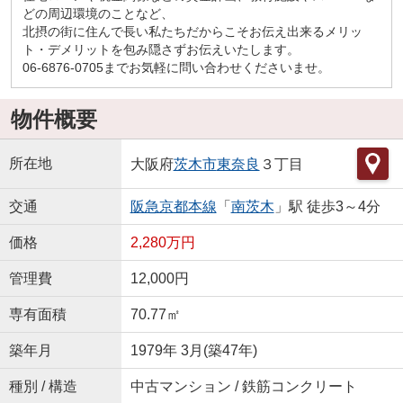
どの周辺環境のことなど、
北摂の街に住んで長い私たちだからこそお伝え出来るメリッ
ト・デメリットを包み隠さずお伝えいたします。
06-6876-0705までお気軽に問い合わせくださいませ。
物件概要
所在地
大阪府
茨木市
東奈良
３丁目
交通
阪急京都本線
「
南茨木
」駅 徒歩3～4分
価格
2,280万円
管理費
12,000円
専有面積
70.77㎡
築年月
1979年 3月(築47年)
種別 / 構造
中古マンション / 鉄筋コンクリート