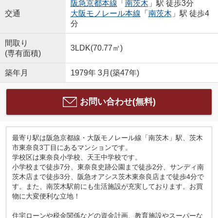
阪急京都本線
「
南茨木
」駅 徒歩3分
交通
大阪モノレール本線
「
南茨木
」駅 徒歩4
分
間取り
3LDK(70.77㎡)
(専有面積)
築年月
1979年 3月(築47年)
お問い合わせ(無料)
最寄り駅は阪急京都線・大阪モノレール線「南茨木」駅、茨木
市東奈良3丁目にあるマンションです。
学校区は東奈良小学校、天王中学校です。
小学校まで徒歩7分、東奈良史跡公園まで徒歩2分、サンディ南
茨木店まで徒歩3分、阪急オアシス茨木東奈良店まで徒歩4分で
す。また、南茨木駅前にも生活施設が充実しております。お買
物に大変便利な立地！
住宅ローンや税金関係などの資金計画、教育施設やスーパーな