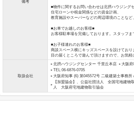
備考
■物件に関するお問い合わせは北摂ハウジングセ
住宅ローンや税金関係などの資金計画、
教育施設やスーパーなどの周辺環境のことなど
■お車でお越しのお客様■
お客様駐車場を完備しております。スタッフま
■お子様連れのお客様■
商談スペース横にキッズスペースを設けており
目の届くところで遊んで頂けますので、お気軽
北摂ハウジングセンター 千里丘本店
大阪府
TEL:06-6876-0705
取扱会社
大阪府知事 (6) 第045572号 二級建築士事務所 
【加盟協会】、公益社団法人 全国宅地建物
人 大阪府宅地建物取引協会