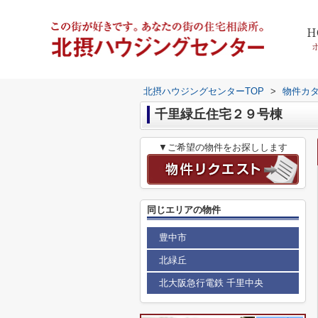
H
北摂ハウジングセンターTOP
>
物件カ
千里緑丘住宅２９号棟
▼ご希望の物件をお探しします
同じエリアの物件
豊中市
北緑丘
北大阪急行電鉄 千里中央