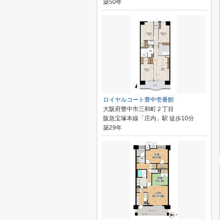
築50年
ロイヤルコート豊中壱番館
大阪府豊中市三和町２丁目
阪急宝塚本線「庄内」駅 徒歩10分
築29年