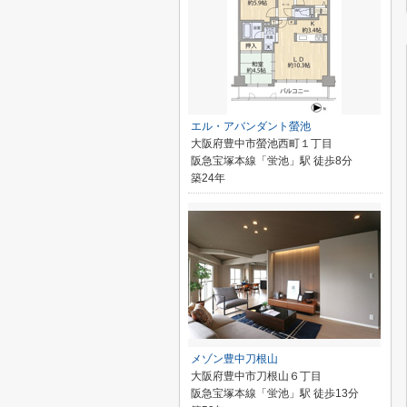
エル・アバンダント螢池
大阪府豊中市螢池西町１丁目
阪急宝塚本線「蛍池」駅 徒歩8分
築24年
メゾン豊中刀根山
大阪府豊中市刀根山６丁目
阪急宝塚本線「蛍池」駅 徒歩13分