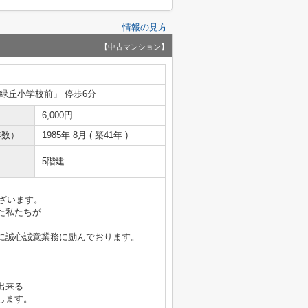
情報の見方
【中古マンション】
北緑丘小学校前」 停歩6分
6,000円
年数）
1985年 8月 ( 築41年 )
5階建
ございます。
た私たちが
に誠心誠意業務に励んでおります。
出来る
します。