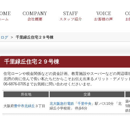
OME
COMPANY
STAFF
VOICE
C
ホーム
会社概要
スタッフ紹介
お客様の声
お
タログ
>
千里緑丘住宅２９号棟
千里緑丘住宅２９号棟
住宅ローンや税金関係などの資金計画、教育施設やスーパーなどの周辺環
北摂の街に住んで長い私たちだからこそお伝え出来るメリット・デメリッ
06-6876-0705までお気軽に問い合わせくださいませ。
所在地
交通
築
北大阪急行電鉄
「
千里中央
」駅 バス10分 「北
大阪府
豊中市
北緑丘
３丁目
5
緑丘小学校前」 停歩6分
鉄