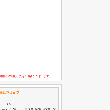
の物件所在地とは異なる場合がございます。
千里丘本店まで
８－３５
ター：11:00～ 定休日:毎週水曜日+第