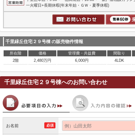
一火曜日+長期休暇(年末年始・ＧＷ・夏季休暇)
千里緑丘住宅２９号棟
の販売物件情報
所在階
価格
管理費・共益費
間取り
2階
2,480万円
6,000円
4LDK
千里緑丘住宅２９号棟
へのお問い合わせ
お名前
必須