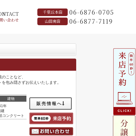
06-6876-0705
千里丘本店
ONTACT
06-6877-7119
問い合わせ
山田南店
境のことなど、
トを包み隠さずお伝えいたします。
建物
販売情報へ
41年
階建
筋コンクリート