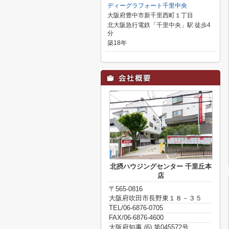
ディーグラフォート千里中央
大阪府豊中市新千里西町１丁目
北大阪急行電鉄「千里中央」駅 徒歩4
分
築18年
北摂ハウジングセンター 千里丘本
店
〒565-0816
大阪府吹田市長野東１８－３５
TEL/06-6876-0705
FAX/06-6876-4600
大阪府知事 (6) 第045572号