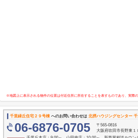
※地図上に表示される物件の位置は付近住所に所在することを表すものであり、実際
千里緑丘住宅２９号棟
へのお問い合わせは
北摂ハウジングセンター 
06-6876-0705
〒565-0816
大阪府吹田市長野東１
千里丘本店：9:00～ 山田南店：10:00～ 新芦屋相談カウン