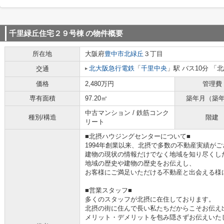
千里緑丘住宅２９号棟
の物件概要
所在地
大阪府
豊中市
北緑丘
３丁目
北大阪急行電鉄
「
千里中央
」駅 バス10分 「
交通
価格
2,480万円
管理費
専有面積
97.20㎡
築年月（築
中古マンション / 鉄筋コンク
種別/構造
階建
リート
■北摂ハウジングセンターについて■
1994年創業以来、北摂で多数の不動産実績が
建物の現状の情報だけでなく地域を知り尽くし
地域の歴史や建物の歴史をお伝えし、
お客様にご満足いただける不動産と出会える様
■営業スタッフ■
多くのスタッフが北摂に在住しております。
北摂の街に住んで長い私たちだからこそお伝え
メリット・デメリットを包み隠さずお伝えいた