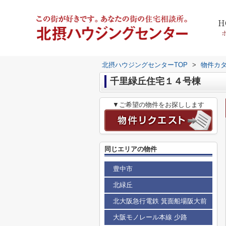
H
北摂ハウジングセンターTOP
>
物件カ
千里緑丘住宅１４号棟
▼ご希望の物件をお探しします
同じエリアの物件
豊中市
北緑丘
北大阪急行電鉄 箕面船場阪大前
大阪モノレール本線 少路