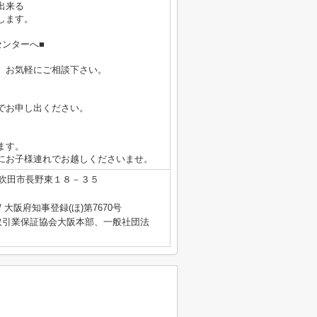
出来る
します。
ンターへ■
、お気軽にご相談下さい。
でお申し出ください。
ます。
にお子様連れでお越しくださいませ。
吹田市長野東１８－３５
/ 大阪府知事登録(ほ)第7670号
取引業保証協会大阪本部、一般社団法