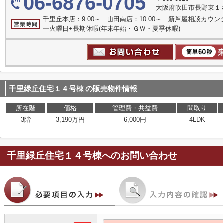
06-6876-0705
大阪府吹田市長野東１
千里丘本店：9:00～ 山田南店：10:00～ 新芦屋相談カウン
一火曜日+長期休暇(年末年始・ＧＷ・夏季休暇)
千里緑丘住宅１４号棟
の販売物件情報
所在階
価格
管理費・共益費
間取り
3階
3,190万円
6,000円
4LDK
千里緑丘住宅１４号棟
へのお問い合わせ