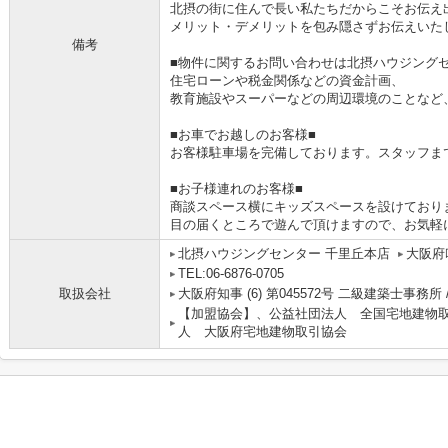
北摂の街に住んで長い私たちだからこそお伝え
メリット・デメリットを包み隠さずお伝えいた
備考
■物件に関するお問い合わせは北摂ハウジングセ
住宅ローンや税金関係などの資金計画、
教育施設やスーパーなどの周辺環境のことなど
■お車でお越しのお客様■
お客様駐車場を完備しております。スタッフま
■お子様連れのお客様■
商談スペース横にキッズスペースを設けており
目の届くところで遊んで頂けますので、お気軽
北摂ハウジングセンター 千里丘本店
大阪府
TEL:06-6876-0705
取扱会社
大阪府知事 (6) 第045572号 二級建築士事務所 
【加盟協会】、公益社団法人 全国宅地建物
人 大阪府宅地建物取引協会