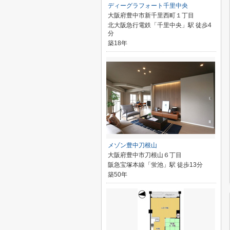
ディーグラフォート千里中央
大阪府豊中市新千里西町１丁目
北大阪急行電鉄「千里中央」駅 徒歩4
分
築18年
メゾン豊中刀根山
大阪府豊中市刀根山６丁目
阪急宝塚本線「蛍池」駅 徒歩13分
築50年