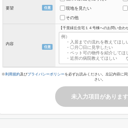
要望
任意
現地を見たい
その他
【千里緑丘住宅１４号棟へのお問い合わ
内容
任意
※
利用規約
及び
プライバシーポリシー
を必ずお読みください。左記内容に同
さい。
未入力項目がありま