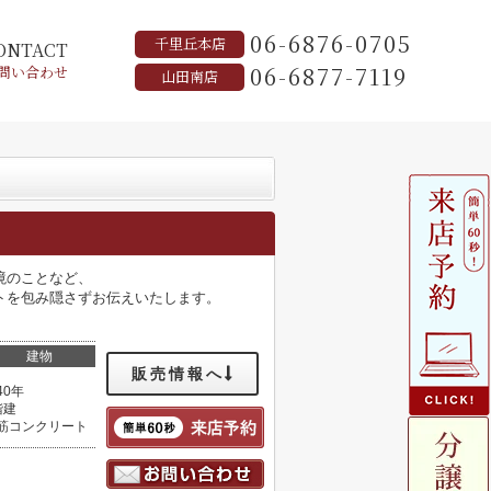
06-6876-0705
千里丘本店
ONTACT
06-6877-7119
問い合わせ
山田南店
境のことなど、
トを包み隠さずお伝えいたします。
建物
販売情報へ
40年
階建
筋コンクリート