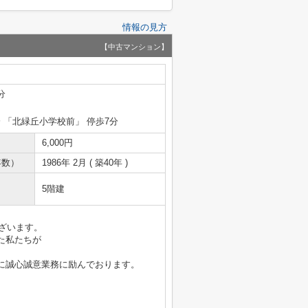
情報の見方
【中古マンション】
分
分 「北緑丘小学校前」 停歩7分
6,000円
年数）
1986年 2月 ( 築40年 )
5階建
ございます。
た私たちが
に誠心誠意業務に励んでおります。