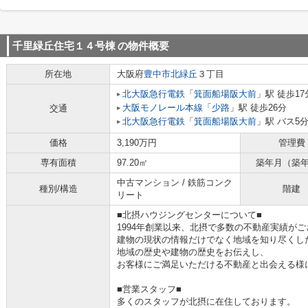
千里緑丘住宅１４号棟
の物件概要
所在地
大阪府
豊中市
北緑丘
３丁目
北大阪急行電鉄
「
箕面船場阪大前
」駅 徒歩17
大阪モノレール本線
「
少路
」駅 徒歩26分
交通
北大阪急行電鉄
「
箕面船場阪大前
」駅 バス5
価格
3,190万円
管理費
専有面積
97.20㎡
築年月（築
中古マンション / 鉄筋コンク
種別/構造
階建
リート
■北摂ハウジングセンターについて■
1994年創業以来、北摂で多数の不動産実績が
建物の現状の情報だけでなく地域を知り尽くし
地域の歴史や建物の歴史をお伝えし、
お客様にご満足いただける不動産と出会える様
■営業スタッフ■
多くのスタッフが北摂に在住しております。