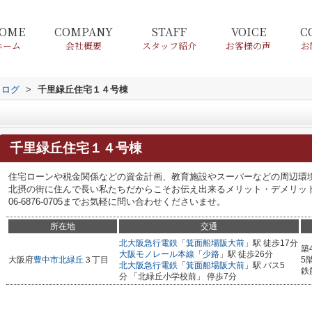
OME
COMPANY
STAFF
VOICE
C
ホーム
会社概要
スタッフ紹介
お客様の声
お
タログ
>
千里緑丘住宅１４号棟
千里緑丘住宅１４号棟
住宅ローンや税金関係などの資金計画、教育施設やスーパーなどの周辺環
北摂の街に住んで長い私たちだからこそお伝え出来るメリット・デメリッ
06-6876-0705までお気軽に問い合わせくださいませ。
所在地
交通
北大阪急行電鉄
「
箕面船場阪大前
」駅 徒歩17分
築
大阪モノレール本線
「
少路
」駅 徒歩26分
大阪府
豊中市
北緑丘
３丁目
5
北大阪急行電鉄
「
箕面船場阪大前
」駅 バス5
鉄
分 「北緑丘小学校前」 停歩7分