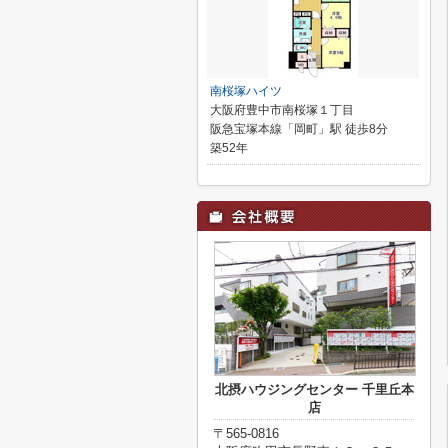
南桜塚ハイツ
大阪府豊中市南桜塚１丁目
阪急宝塚本線「岡町」駅 徒歩8分
築52年
北摂ハウジングセンター 千里丘本
店
〒565-0816