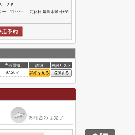
８－３５
ター：11:00～ 定休日:毎週水曜日+第
専有面積
詳細
検討リスト
97.20㎡
詳細を見る
追加する