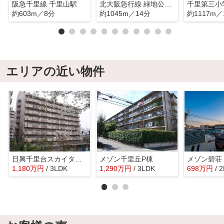
阪急千里線 千里山駅
北大阪急行線 緑地公園駅
千里第三小
約603m／8分
約1045m／14分
約1117m／
エリアの近い物件
日興千里台スカイタウンC棟
メゾン千里丘P棟
メゾン碧荘
1,180
万
円
/ 3LDK
1,290
万
円
/ 3LDK
698
万
円
/ 