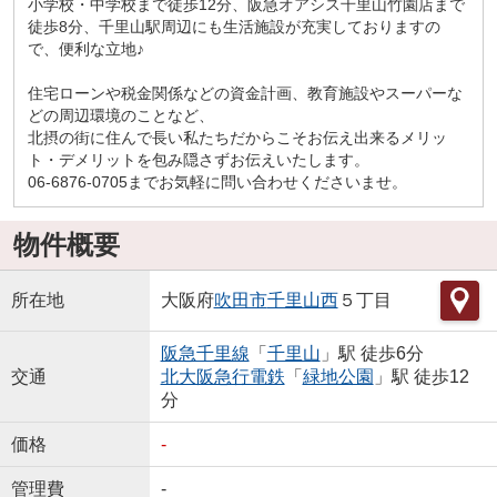
小学校・中学校まで徒歩12分、阪急オアシス千里山竹園店まで
徒歩8分、千里山駅周辺にも生活施設が充実しておりますの
で、便利な立地♪
住宅ローンや税金関係などの資金計画、教育施設やスーパーな
どの周辺環境のことなど、
北摂の街に住んで長い私たちだからこそお伝え出来るメリッ
ト・デメリットを包み隠さずお伝えいたします。
06-6876-0705までお気軽に問い合わせくださいませ。
物件概要
所在地
大阪府
吹田市
千里山西
５丁目
阪急千里線
「
千里山
」駅 徒歩6分
交通
北大阪急行電鉄
「
緑地公園
」駅 徒歩12
分
価格
-
管理費
-