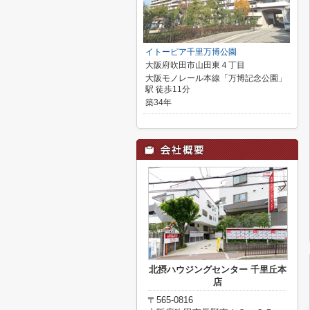
イトーピア千里万博公園
大阪府吹田市山田東４丁目
大阪モノレール本線「万博記念公園」
駅 徒歩11分
築34年
北摂ハウジングセンター 千里丘本
店
〒565-0816