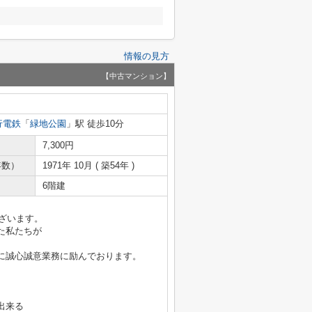
情報の見方
【中古マンション】
行電鉄
「
緑地公園
」駅 徒歩10分
7,300円
年数）
1971年 10月 ( 築54年 )
6階建
ございます。
た私たちが
に誠心誠意業務に励んでおります。
出来る