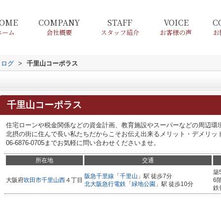
OME
COMPANY
STAFF
VOICE
C
ホーム
会社概要
スタッフ紹介
お客様の声
お
タログ
>
千里山コーポラス
千里山コーポラス
住宅ローンや税金関係などの資金計画、教育施設やスーパーなどの周辺環
北摂の街に住んで長い私たちだからこそお伝え出来るメリット・デメリッ
06-6876-0705までお気軽に問い合わせくださいませ。
所在地
交通
築
阪急千里線
「
千里山
」駅 徒歩7分
大阪府
吹田市
千里山西
４丁目
6
北大阪急行電鉄
「
緑地公園
」駅 徒歩10分
鉄