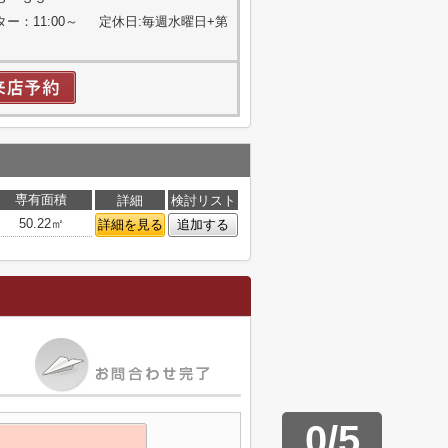
ター：11:00～ 定休日:毎週水曜日+第
専有面積
詳細
検討リスト
50.22㎡
詳細を見る
追加する
0
/
5