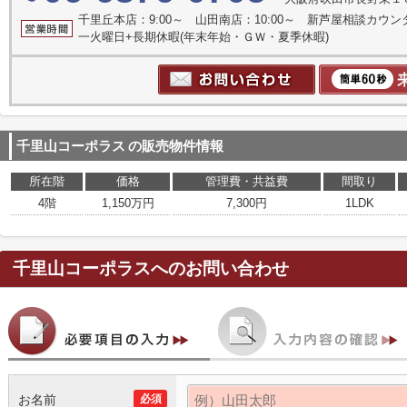
千里丘本店：9:00～ 山田南店：10:00～ 新芦屋相談カウン
一火曜日+長期休暇(年末年始・ＧＷ・夏季休暇)
千里山コーポラス
の販売物件情報
所在階
価格
管理費・共益費
間取り
4階
1,150万円
7,300円
1LDK
千里山コーポラス
へのお問い合わせ
お名前
必須