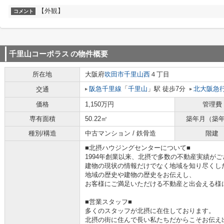
【外観】
コメント
千里山コーポラス
の物件概要
所在地
大阪府
吹田市
千里山西
４丁目
阪急千里線
「
千里山
」駅 徒歩7分
北大阪急
交通
価格
1,150万円
管理費
専有面積
50.22㎡
築年月（築
種別/構造
中古マンション / 鉄骨造
階建
■北摂ハウジングセンターについて■
1994年創業以来、北摂で多数の不動産実績が
建物の現状の情報だけでなく地域を知り尽くし
地域の歴史や建物の歴史をお伝えし、
お客様にご満足いただける不動産と出会える様
■営業スタッフ■
多くのスタッフが北摂に在住しております。
北摂の街に住んで長い私たちだからこそお伝え