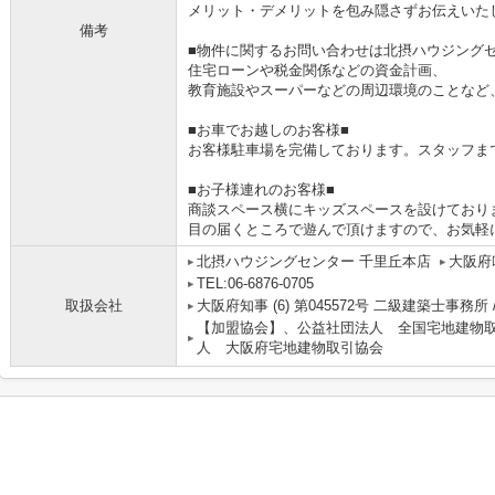
メリット・デメリットを包み隠さずお伝えいた
備考
■物件に関するお問い合わせは北摂ハウジングセ
住宅ローンや税金関係などの資金計画、
教育施設やスーパーなどの周辺環境のことなど
■お車でお越しのお客様■
お客様駐車場を完備しております。スタッフま
■お子様連れのお客様■
商談スペース横にキッズスペースを設けており
目の届くところで遊んで頂けますので、お気軽
北摂ハウジングセンター 千里丘本店
大阪府
TEL:06-6876-0705
取扱会社
大阪府知事 (6) 第045572号 二級建築士事務所 
【加盟協会】、公益社団法人 全国宅地建物
人 大阪府宅地建物取引協会