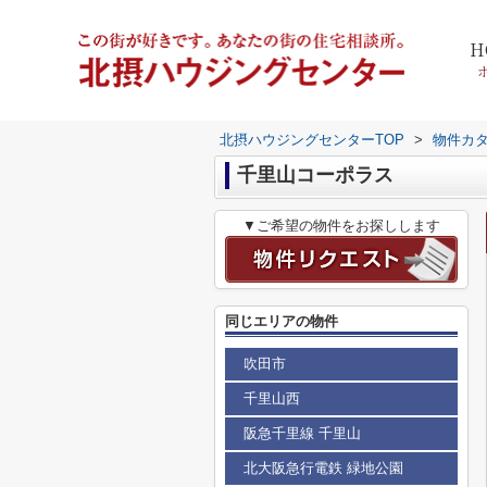
H
北摂ハウジングセンターTOP
>
物件カ
千里山コーポラス
▼ご希望の物件をお探しします
同じエリアの物件
吹田市
千里山西
阪急千里線 千里山
北大阪急行電鉄 緑地公園