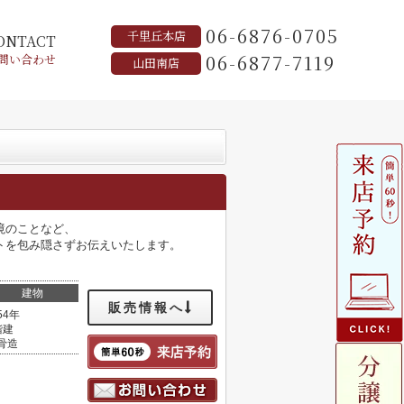
06-6876-0705
千里丘本店
ONTACT
06-6877-7119
問い合わせ
山田南店
境のことなど、
トを包み隠さずお伝えいたします。
建物
販売情報へ
54年
階建
骨造