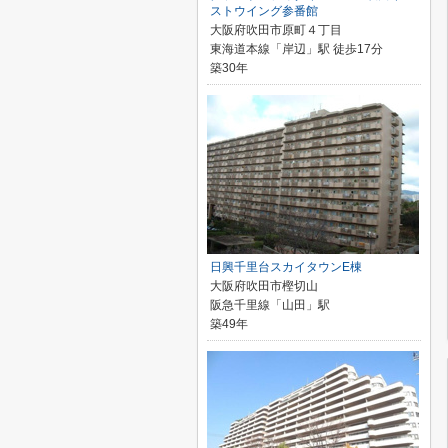
ストウイング参番館
大阪府吹田市原町４丁目
東海道本線「岸辺」駅 徒歩17分
築30年
日興千里台スカイタウンE棟
大阪府吹田市樫切山
阪急千里線「山田」駅
築49年