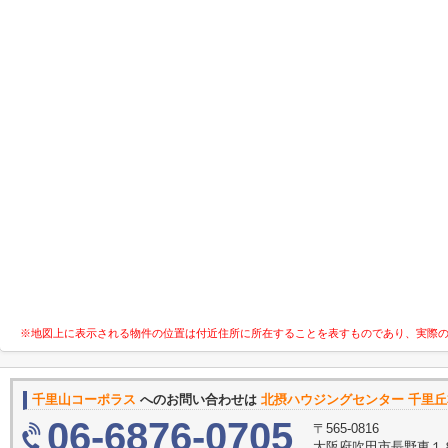
※地図上に表示される物件の位置は付近住所に所在することを表すものであり、実際
千里山コーポラス
へのお問い合わせは
北摂ハウジングセンター 千里
06-6876-0705
〒565-0816
大阪府吹田市長野東１