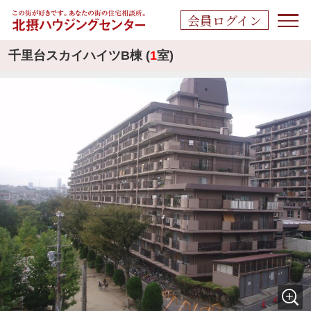
会員ログイン
千里台スカイハイツB棟 (
1
室)