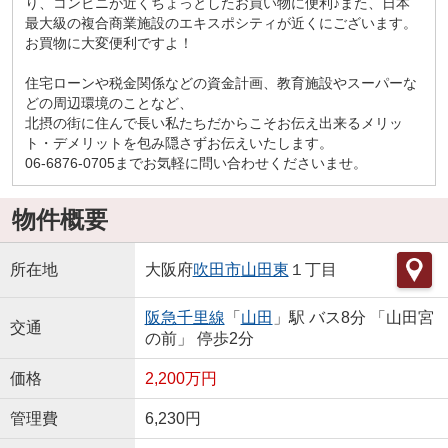
り、コンビニが近くちょっとしたお買い物に便利♪また、日本
最大級の複合商業施設のエキスポシティが近くにございます。
お買物に大変便利ですよ！
住宅ローンや税金関係などの資金計画、教育施設やスーパーな
どの周辺環境のことなど、
北摂の街に住んで長い私たちだからこそお伝え出来るメリッ
ト・デメリットを包み隠さずお伝えいたします。
06-6876-0705までお気軽に問い合わせくださいませ。
物件概要
所在地
大阪府
吹田市
山田東
１丁目
阪急千里線
「
山田
」駅 バス8分 「山田宮
交通
の前」 停歩2分
価格
2,200万円
管理費
6,230円