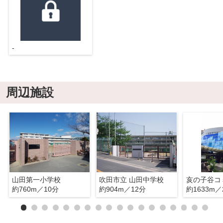
-
周辺施設
山田第一小学校
吹田市立 山田中学校
約760m／10分
約904m／12分
約1633m／