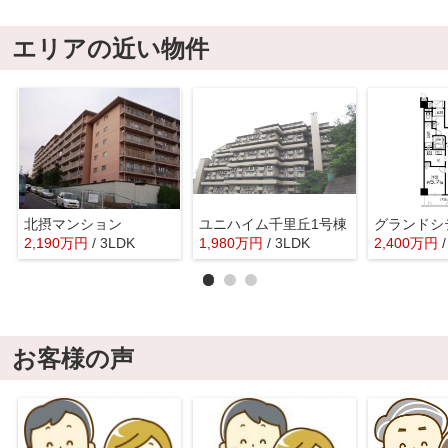
エリアの近い物件
北摂マンション
ユニハイム千里丘1号棟
2,190
万
円
/ 3LDK
1,980
万
円
/ 3LDK
2,400
万
円
お客様の声