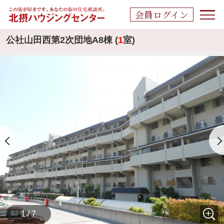
会員ログイン
公社山田西第2次団地A8棟 (
1
室)
1 / 7