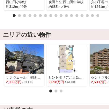
西山田小学校
吹田市立 西山田中学校
約312m／4分
約685m／9分
約1241m／
エリアの近い物件
サンヴェール千里緑地公園
セントポリア北大阪ヴィゾン弐番館
2,990
万
円
/ 2LDK
2,698
万
円
/ 4LDK
2,500
万
円