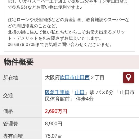
6分、いかりスーパー王子店まで徒歩12分やキリン堂山田店ま
で徒歩5分などお買い物に便利ですよ♪
住宅ローンや税金関係などの資金計画、教育施設やスーパーな
どの周辺環境のことなど、
北摂の街に住んで長い私たちだからこそお伝え出来るメリッ
ト・デメリットを包み隠さずお伝えいたします。
06-6876-0705までお気軽に問い合わせくださいませ。
物件概要
所在地
大阪府
吹田市
山田西
２丁目
阪急千里線
「
山田
」駅 バス6分 「山田市
交通
民体育館前」 停歩4分
価格
2,690万円
管理費
8,900円
専有面積
75.07㎡